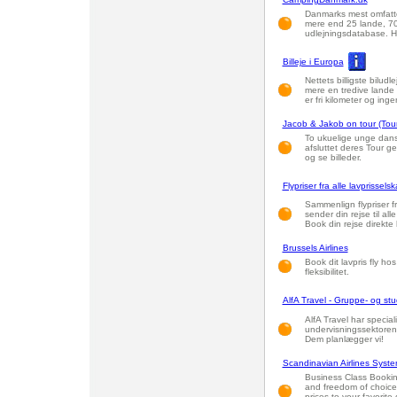
Danmarks mest omfatten
mere end 25 lande, 70
udlejningsdatabase. He
Billeje i Europa
Nettets billigste biludl
mere en tredive lande o
er fri kilometer og inge
Jacob & Jakob on tour (Tou
To ukuelige unge dans
afsluttet deres Tour 
og se billeder.
Flypriser fra alle lavprissels
Sammenlign flypriser 
sender din rejse til all
Book din rejse direkte
Brussels Airlines
Book dit lavpris fly hos
fleksibilitet.
AlfA Travel - Gruppe- og stu
AlfA Travel har speciali
undervisningssektoren.
Dem planlægger vi!
Scandinavian Airlines Syst
Business Class Bookin
and freedom of choice.
prices to your favorite