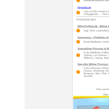
Hotelreservationer onli
Rejseklar.dk
Læs om Alle verdens l
indbyggertal...... Find
SPONSORLINKS
Billig-Flybillet.dk - Billige 
Søg i flere Lavprisflys
Supersaver - Flybilleter til
Bestil flybilletten onlin
Superbillige Flyrejser til
F.eks flybilletter til 
Sydney, Las Palmas / 
Mallorca, Leipzig, Madri
Søg efter Billige Flyrejse
F.eks lufthavne i Alic
Chania, Göteborg, Gra
Bergamo, Nice, Oslo, 
Tenerife
Prøv samm
Eller