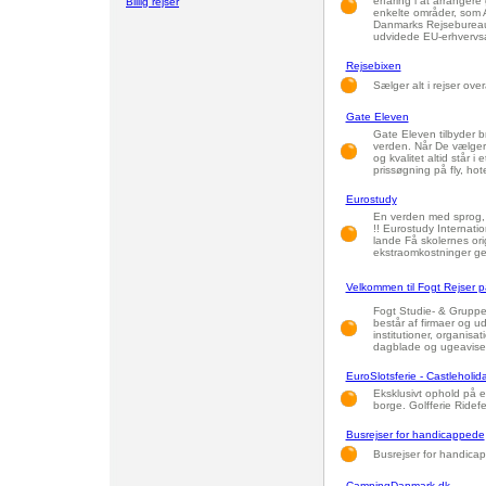
erfaring i at arranger
Billig rejser
enkelte områder, som A
Danmarks Rejsebureau 
udvidede EU-erhvervsa
Rejsebixen
Sælger alt i rejser overa
Gate Eleven
Gate Eleven tilbyder br
verden. Når De vælger
og kvalitet altid står i
prissøgning på fly, hot
Eurostudy
En verden med sprog, k
!! Eurostudy Internat
lande Få skolernes orig
ekstraomkostninger ge
Velkommen til Fogt Rejser p
Fogt Studie- & Grupper
består af firmaer og ud
institutioner, organisat
dagblade og ugeaviser
EuroSlotsferie - Castleholid
Eksklusivt ophold på 
borge. Golfferie Ridefe
Busrejser for handicappede
Busrejser for handica
CampingDanmark.dk