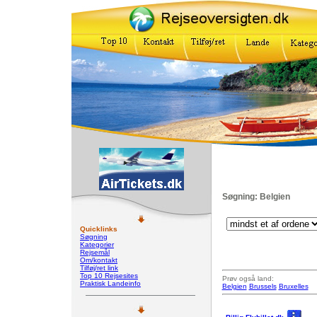
Søgning: Belgien
Quicklinks
Søgning
Kategorier
Rejsemål
Om/kontakt
Tilføj/ret link
Top 10 Rejsesites
Prøv også land:
Praktisk Landeinfo
Belgien
Brussels
Bruxelles