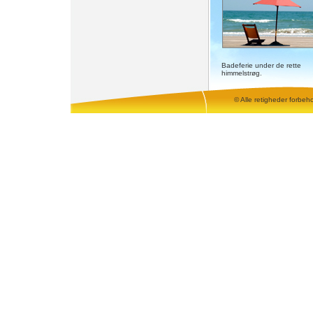
Badeferie under de rette
himmelstrøg.
© Alle retigheder forbeh