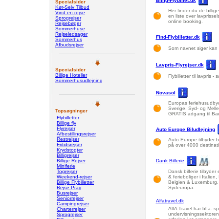
Billig-Flybillet.dk
Specialsider
Kør-Selv Tilbud
Her finder du de billige 
Vind en rejse
en liste over lavprisse
Sprogrejser
online booking.
Rejsebøger
Sommerhuse
Rejseledsager
Find-Flybilletter.dk
Sommerhus
Afbudsrejser
Som navnet siger kan du
Lavpris-Flyrejser.dk
Specialsider
Billige Hoteller
Flybilletter til lavpris
Sommerhusudlejning
Novasol
Europas feriehusudbyd
Sverige, Syd- og Mell
Topsøgninger
GRATIS adgang til Ba
Flybilletter
Billige fly
Flyrejser
Auto Europe Biludlejning
Afbestillingsrejser
Restrejser
Auto Europe tilbyder bi
Fritidsrejser
på over 4000 destinati
Krydstogter
Billigrejser
Billige Rejser
Dank Bilferie
Miniferie
Togrejser
Dansk bilferie tilbyder 
Weekend-rejser
& ferieboliger i Italie
Billige Flybilletter
Belgien & Luxemburg. M
Rejse Prag
Sydeuropa.
Busrejser
Seniorrejser
Alfatravel.dk
Campingrejser
AlfA Travel har bl.a. sp
Charterrejser
undervisningssektoren
Sprogrejser