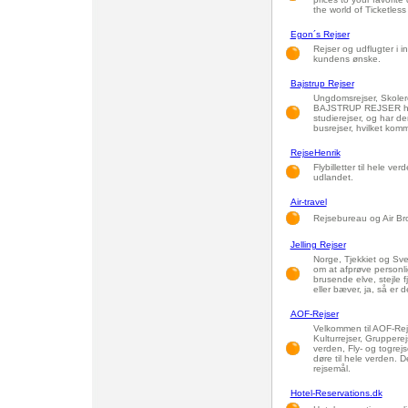
the world of Ticketless 
Egon´s Rejser
Rejser og udflugter i 
kundens ønske.
Bajstrup Rejser
Ungdomsrejser, Skolere
BAJSTRUP REJSER har 
studierejser, og har de
busrejser, hvilket kom
RejseHenrik
Flybilletter til hele ve
udlandet.
Air-travel
Rejsebureau og Air Brook
Jelling Rejser
Norge, Tjekkiet og Sver
om at afprøve personl
brusende elve, stejle fj
eller bæver, ja, så er 
AOF-Rejser
Velkommen til AOF-Rejse
Kulturrejser, Grupperej
verden, Fly- og togrej
døre til hele verden. De
rejsemål.
Hotel-Reservations.dk