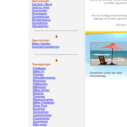
Specialsider
at klikke igenne
Kør-Selv Tilbud
Vind en rejse
Sprogrejser
Rejsebøger
Har du forslag til forbedri
Sommerhuse
trænger til at blive genne
Rejseledsager
Sommerhus
Du kan n
Afbudsrejser
Specialsider
Billige Hoteller
Sommerhusudlejning
Topsøgninger
Flybilletter
Billige fly
Badeferie under de rette
Flyrejser
himmelstrøg.
Afbestillingsrejser
Restrejser
Fritidsrejser
Billigrejser
Billige Rejser
Miniferie
Togrejser
Weekend-rejser
Billige Flybilletter
Rejse Prag
Busrejser
Seniorrejser
Campingrejser
Charterrejser
Sprogrejser
Billig rejser