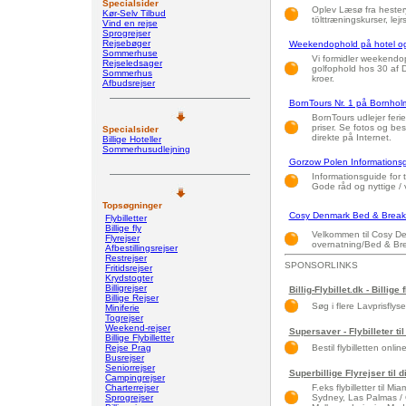
Specialsider
Oplev Læsø fra hesteryg
Kør-Selv Tilbud
tölttræningskurser, le
Vind en rejse
Sprogrejser
Rejsebøger
Weekendophold på hotel og
Sommerhuse
Vi formidler weekendop
Rejseledsager
golfophold hos 30 af D
Sommerhus
kroer.
Afbudsrejser
BornTours Nr. 1 på Bornhol
BornTours udlejer feri
priser. Se fotos og bes
Specialsider
direkte på Internet.
Billige Hoteller
Sommerhusudlejning
Gorzow Polen Informations
Informationsguide for 
Gode råd og nyttige / v
Topsøgninger
Cosy Denmark Bed & Break
Flybilletter
Billige fly
Velkommen til Cosy Den
Flyrejser
overnatning/Bed & Bre
Afbestillingsrejser
Restrejser
SPONSORLINKS
Fritidsrejser
Krydstogter
Billigrejser
Billig-Flybillet.dk - Billige 
Billige Rejser
Søg i flere Lavprisflys
Miniferie
Togrejser
Weekend-rejser
Supersaver - Flybilleter til
Billige Flybilletter
Rejse Prag
Bestil flybilletten onlin
Busrejser
Seniorrejser
Superbillige Flyrejser til 
Campingrejser
Charterrejser
F.eks flybilletter til 
Sprogrejser
Sydney, Las Palmas / 