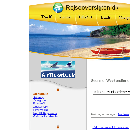
Søgning: Weekendferie
Quicklinks
Søgning
Kategorier
Rejsemål
Om/kontakt
Tilføj/ret link
Top 10 Rejsesites
Prøv også kategori:
Miniferie
Praktisk Landeinfo
Rideferie med Islandsheste