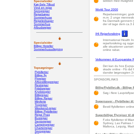
sektion med mulighed f
Specialsider
Kør-Selv Tilbud
Vind en rejse
World Tour 2000
Sprogrejser
Rejsebøger
Rejseberetninger, gode
Sommerhuse
m.m. 2 unge mennesker s
Rejseledsager
fra Danmark gennem mer
Sommerhus
der vil tage dem ca.3 å
Afbudsrejser
IHI Rejseforsikring
International Health I
Specialsider
rejseforsikring og sygef
Billige Hoteller
alle situationer uanse
Sommerhusudlejning
online rabat.
Velkommen til Europæiske Re
Det kan du hos Europæi
Topsøgninger
skade online - Få råd
Flybilletter
danske lægevagten 24 
Billige fly
Flyrejser
SPONSORLINKS
Afbestillingsrejser
Restrejser
Billig-Flybillet.dk - Billige 
Fritidsrejser
Krydstogter
Søg i flere Lavprisflys
Billigrejser
Billige Rejser
Supersaver - Flybilleter til
Miniferie
Togrejser
Bestil flybilletten onlin
Weekend-rejser
Billige Flybilletter
Rejse Prag
Superbillige Flyrejser til 
Busrejser
F.eks flybilletter til 
Seniorrejser
Sydney, Las Palmas / 
Campingrejser
Mallorca, Leipzig, Madri
Charterrejser
Sprogrejser