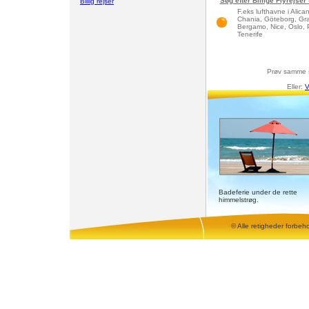
Søg efter Billige Flyrejser
Billig rejser
F.eks lufthavne i Alic
Chania, Göteborg, Gra
Bergamo, Nice, Oslo, 
Tenerife
Prøv samme 
Eller:
V
Badeferie under de rette
himmelstrøg.
© Alle retigheder forbeh