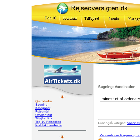
Søgning: Vaccination
Quicklinks
Søgning
Kategorier
Rejsemål
Om/kontakt
Tilføj/ret link
Top 10 Rejsesites
Prøv også kategori:
Vaccinat
Praktisk Landeinfo
Vaccinationer til rejsen og 