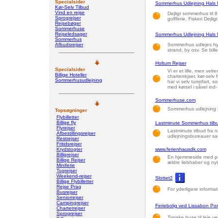
Specialsider
Sommerhus Udlejning Hals N
Kør-Selv Tilbud
Vind en rejse
Dejligt sommerhus til 
Sprogrejser
golfferie. Fiskeri Dejl
Rejsebøger
Sommerhuse
Rejseledsager
Sommerhus Udlejning Hals N
Sommerhus
Afbudsrejser
Sommerhus udlejes hygg
strand, by osv. Se bil
Holtum Rejser
Specialsider
Vi er et lille, men velr
Billige Hoteller
charterrejser, kør-selv
Sommerhusudlejning
har vi selv turistfart, s
med kørsel i såvel ind
Sommerhuse.com
Sommerhus udlejning 
Topsøgninger
Flybilletter
Billige fly
Lastminute Sommerhus tilb
Flyrejser
Lastminute tilbud fra
Afbestillingsrejser
udlejningsbureauer sam
Restrejser
Fritidsrejser
Krydstogter
www.ferienhausdk.com
Billigrejser
En hjemmeside med pri
Billige Rejser
ældre liebhaber og nyt
Miniferie
Togrejser
Weekend-rejser
Slottet2
Billige Flybilletter
Rejse Prag
For yderligere informati
Busrejser
Seniorrejser
Campingrejser
Feriebolig ved Lissabon Por
Charterrejser
Sprogrejser
Typiske huse til leje ve