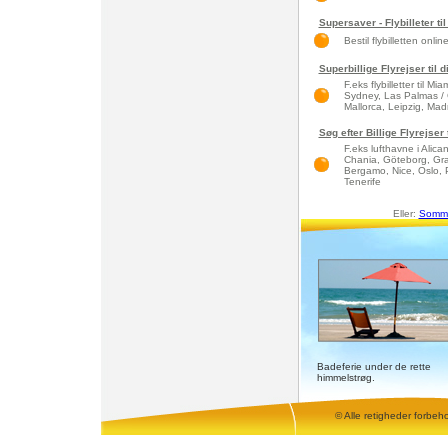
Supersaver - Flybilleter til
Bestil flybilletten onlin
Superbillige Flyrejser til 
F.eks flybilletter til 
Sydney, Las Palmas / 
Mallorca, Leipzig, Madri
Søg efter Billige Flyrejser
F.eks lufthavne i Alic
Chania, Göteborg, Gra
Bergamo, Nice, Oslo, 
Tenerife
Eller:
Somme
Badeferie under de rette
himmelstrøg.
© Alle retigheder forbeh