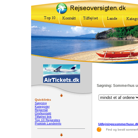
Søgning: Sommerhus ud
Quicklinks
Søgning
Kategorier
Rejsemål
Om/kontakt
Tilføj/ret link
Top 10 Rejsesites
Praktisk Landeinfo
Udlejningssommerhuse.d
Find og bestil sommer