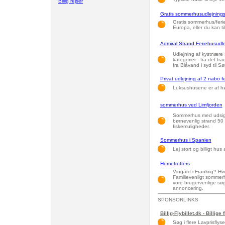
Billig rejser
Gratis sommerhusudlejnings
Gratis sommerhus/feri
Europa, eller du kan ti
Admiral Strand Feriehusudle
Udlejning af kystnære 
kategorier - fra det tr
fra Blåvand i syd til Sø
Privat udlejning af 2 nabo f
Luksushusene er af høj
sommerhus ved Limfjorden
Sommerhus med udsigt t
børnevenlig strand 50 m
fiskemuligheder.
Sommerhus i Spanien
Lej stort og billigt hus
Hometrotters
Vingård i Frankrig? Hv
Familievenligt sommer
vore brugervenlige søg
annoncering.
SPONSORLINKS
Billig-Flybillet.dk - Billige 
Søg i flere Lavprisflys