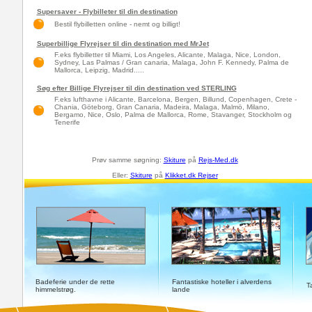
Supersaver - Flybilleter til din destination
Bestil flybilletten online - nemt og billigt!
Superbillige Flyrejser til din destination med MrJet
F.eks flybilletter til Miami, Los Angeles, Alicante, Malaga, Nice, London,
Sydney, Las Palmas / Gran canaria, Malaga, John F. Kennedy, Palma de
Mallorca, Leipzig, Madrid.....
Søg efter Billige Flyrejser til din destination ved STERLING
F.eks lufthavne i Alicante, Barcelona, Bergen, Billund, Copenhagen, Crete -
Chania, Göteborg, Gran Canaria, Madeira, Malaga, Malmö, Milano,
Bergamo, Nice, Oslo, Palma de Mallorca, Rome, Stavanger, Stockholm og
Tenerife
Prøv samme søgning:
Skiture
på
Rejs-Med.dk
Eller:
Skiture
på
Klikket.dk Rejser
Badeferie under de rette
Fantastiske hoteller i alverdens
T
himmelstrøg.
lande