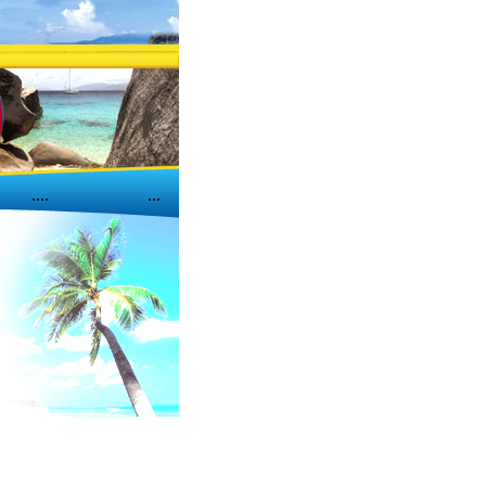
....
...