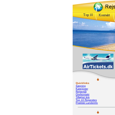
Quicklinks
Søgning
Kategorier
Rejsemål
Om/kontakt
Tilføj/ret link
Top 10 Rejsesites
Praktisk Landeinfo