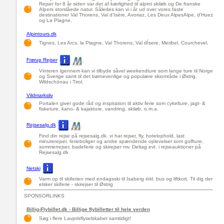
Rejser for 8 år siden var det af kærlighed til alpint skiløb og De franske
Alpers storslåede natur. Således kan vi i år ud over vores faste
destinationer Val Thorens, Val d’Isère, Avoriaz, Les Deux AlpesAlpe, d’Huez
og La Plagne.
Alpintours.dk
Tignes, Les Arcs, la Plagne, Val Thorens, Val dÍsere, Meribel, Courchevel.
Frørup Rejser
Vinteren igennem kan vi tilbyde såvel weekendture som lange ture til Norge
og Sverige samt til det børnevenlige og populære skiområde i Østrig,
Wildschönau i Tirol.
Vildmarksliv
Portalen giver gode råd og inspiration til aktiv ferie som cykelture, jagt- &
fisketure, kano- & kajakture, vandring, skiløb, o.m.a.
Rejsesalg.dk
Find din rejse på rejsesalg.dk. vi har rejser, fly, hotelophold, last
minuterejser, ferieboliger og andre spændende oplevelser som golfture,
sommerrejser, badeferie og skirejser mv. Deltag evt. i rejseauktioner på
Rejsesalg.dk
Netski
Varm op til skiferien med endagsski til Isaberg inkl. bus og liftkort. Til dig der
elsker skiferie - skirejser til Østrig
SPONSORLINKS
Billig-Flybillet.dk - Billige flybilletter til hele verden
Søg i flere Lavprisflyselskaber samtidigt!