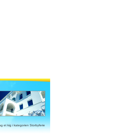
ag et kig i kategorien Storbyferie