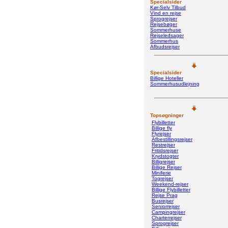
Specialsider
Kør-Selv Tilbud
Vind en rejse
Sprogrejser
Rejsebøger
Sommerhuse
Rejseledsager
Sommerhus
Afbudsrejser
Specialsider
Billige Hoteller
Sommerhusudlejning
Topsøgninger
Flybilletter
Billige fly
Flyrejser
Afbestillingsrejser
Restrejser
Fritidsrejser
Krydstogter
Billigrejser
Billige Rejser
Miniferie
Togrejser
Weekend-rejser
Billige Flybilletter
Rejse Prag
Busrejser
Seniorrejser
Campingrejser
Charterrejser
Sprogrejser