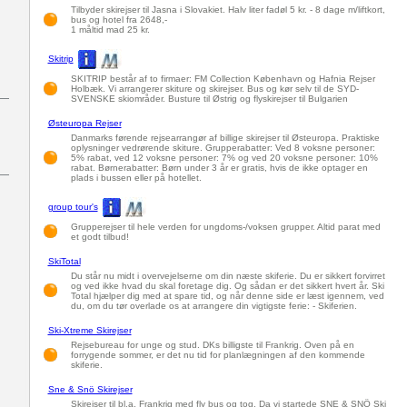
Tilbyder skirejser til Jasna i Slovakiet. Halv liter fadøl 5 kr. - 8 dage m/liftkort,
bus og hotel fra 2648,-
1 måltid mad 25 kr.
Skitrip
SKITRIP består af to firmaer: FM Collection København og Hafnia Rejser
Holbæk. Vi arrangerer skiture og skirejser. Bus og kør selv til de SYD-
SVENSKE skiområder. Busture til Østrig og flyskirejser til Bulgarien
Østeuropa Rejser
Danmarks førende rejsearrangør af billige skirejser til Østeuropa. Praktiske
oplysninger vedrørende skiture. Grupperabatter: Ved 8 voksne personer:
5% rabat, ved 12 voksne personer: 7% og ved 20 voksne personer: 10%
rabat. Børnerabatter: Børn under 3 år er gratis, hvis de ikke optager en
plads i bussen eller på hotellet.
group tour's
Grupperejser til hele verden for ungdoms-/voksen grupper. Altid parat med
et godt tilbud!
SkiTotal
Du står nu midt i overvejelserne om din næste skiferie. Du er sikkert forvirret
og ved ikke hvad du skal foretage dig. Og sådan er det sikkert hvert år. Ski
Total hjælper dig med at spare tid, og når denne side er læst igennem, ved
du, om du tør overlade os at arrangere din vigtigste ferie: - Skiferien.
Ski-Xtreme Skirejser
Rejsebureau for unge og stud. DKs billigste til Frankrig. Oven på en
forrygende sommer, er det nu tid for planlægningen af den kommende
skiferie.
Sne & Snö Skirejser
Skirejser til bl.a. Frankrig med fly bus og tog. Da vi startede SNE & SNÖ Ski