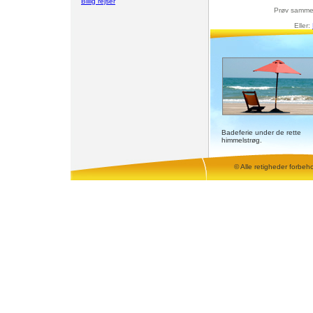
Billig rejser
Prøv samme
Eller:
Badeferie under de rette
himmelstrøg.
© Alle retigheder forbeh