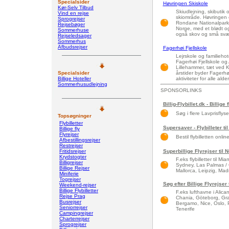
Specialsider
Høvringen Skiskole
Kør-Selv Tilbud
Skiudlejning, skibutik 
Vind en rejse
skiområde. Høvringen 
Sprogrejser
Rondane Nationalpark. 
Rejsebøger
Norge, med et blødt og 
Sommerhuse
også skov og små svær
Rejseledsager
Sommerhus
Afbudsrejser
Fagerhøi Fjellskole
Lejrskole og familiehot
Fagerhøi Fjellskole og A
Lillehammer, tæt ved Kv
Specialsider
årstider byder Fager
Billige Hoteller
aktiviteter for alle ald
Sommerhusudlejning
SPONSORLINKS
Billig-Flybillet.dk - Billige 
Søg i flere Lavprisflys
Topsøgninger
Flybilletter
Supersaver - Flybilleter til
Billige fly
Flyrejser
Bestil flybilletten onlin
Afbestillingsrejser
Restrejser
Fritidsrejser
Superbillige Flyrejser til
Krydstogter
F.eks flybilletter til 
Billigrejser
Sydney, Las Palmas / 
Billige Rejser
Mallorca, Leipzig, Madri
Miniferie
Togrejser
Søg efter Billige Flyrejse
Weekend-rejser
Billige Flybilletter
F.eks lufthavne i Alic
Rejse Prag
Chania, Göteborg, Gra
Busrejser
Bergamo, Nice, Oslo, 
Seniorrejser
Tenerife
Campingrejser
Charterrejser
Sprogrejser