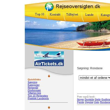
Søgning: Rondane
Quicklinks
Søgning
Kategorier
Rejsemål
Om/kontakt
Tilføj/ret link
Top 10 Rejsesites
Prøv også land:
Praktisk Landeinfo
Norge
Dombås
Geilo
Gudbra
Fjorde
Oppdal
Oslo
Rondan