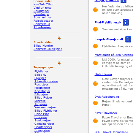
Billig-Flybillet.dk
Specialsider
Kør-Selv Tilbud
Her finder du de billige 
Vind en rejse
en liste over lavprisse
Sprogrejser
online booking.
Rejsebøger
Sommerhuse
Rejseledsager
Find-Flybilletter.dk
Sommerhus
Afbudsrejser
Som navnet siger kan du
Lavpris-Flyrejser.dk
Specialsider
Billige Hoteller
Flybilletter til lavpris
Sommerhusudlejning
Maratonløb på den Kinesis
Maj 2000: for maratho
er bygget op som en "
kulturelle besøg og et
Topsøgninger
Flybilletter
Gate Eleven
Billige fly
Flyrejser
Gate Eleven tilbyder br
Afbestillingsrejser
verden. Når De vælger
Restrejser
og kvalitet altid står i
Fritidsrejser
prissøgning på fly, hot
Krydstogter
Billigrejser
Jysk Rejsebureau
Billige Rejser
Miniferie
Rejser til hele verden
Togrejser
Rundt
Weekend-rejser
Billige Flybilletter
Favor Travel A/S
Rejse Prag
Busrejser
Favor Travel er et Euro
Seniorrejser
Favor Travel har kont
Campingrejser
alle specialiserede i K
Charterrejser
Sprogrejser
CITS Travel Danmark A/S