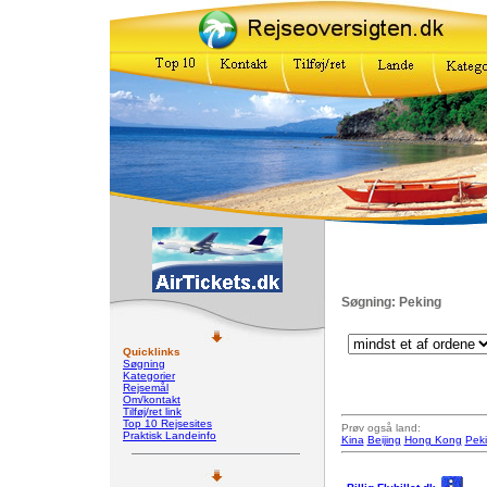
Søgning: Peking
Quicklinks
Søgning
Kategorier
Rejsemål
Om/kontakt
Tilføj/ret link
Top 10 Rejsesites
Prøv også land:
Praktisk Landeinfo
Kina
Beijing
Hong Kong
Pek