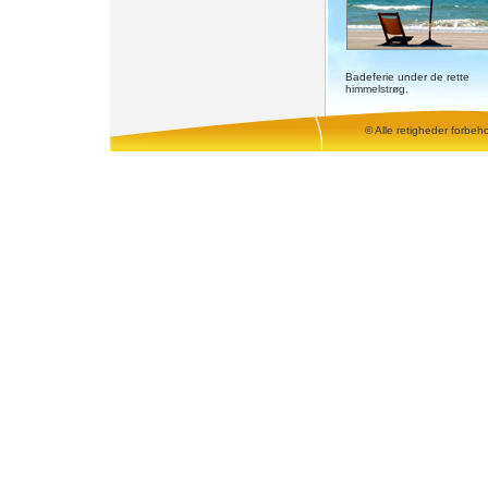
Badeferie under de rette
himmelstrøg.
© Alle retigheder forbeh