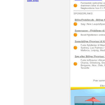
Billig rejser
Fantastisk oplevelse a
drømmen blive til virke
Nøgleordene hos C.I.T
SPONSORLINKS
Billig-Flybillet.dk - Billige 
Søg i flere Lavprisflys
Supersaver - Flybilleter til
Bestil flybilletten onlin
Superbillige Flyrejser til
F.eks flybilletter til 
Sydney, Las Palmas / 
Mallorca, Leipzig, Madri
Søg efter Billige Flyrejse
F.eks lufthavne i Alic
Chania, Göteborg, Gra
Bergamo, Nice, Oslo, 
Tenerife
Prøv samm
Elle