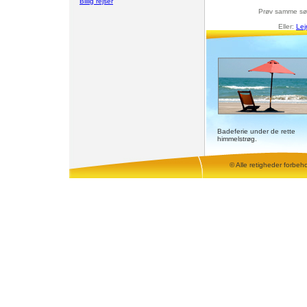
Billig rejser
Prøv samme sø
Eller:
Lej
Badeferie under de rette
himmelstrøg.
© Alle retigheder forbeh