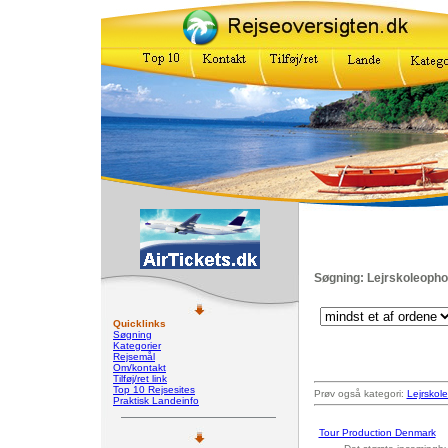
Søgning: Lejrskoleopho
Quicklinks
Søgning
Kategorier
Rejsemål
Om/kontakt
Tilføj/ret link
Top 10 Rejsesites
Prøv også kategori:
Lejrskole
Praktisk Landeinfo
Tour Production Denmark