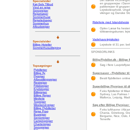
Det største incomingbu
Specialsider
en grupperejse i Danm
Kør-Selv Tilbud
pakkerejser til grupper
Vind en rejse
Lejrskoleophold, Ungdom
Sprogrejser
vikinger og Danske Sl
Rejsebøger
Sommerhuse
Rejseledsager
Rideferie med Islandsheste
Sommerhus
Afbudsrejser
Oplev Læsø fra hesteryg
tölttræningskurser, le
Vadehavs-lejrskolen
Specialsider
Billige Hoteller
Lejrskole til 31 per. b
Sommerhusudlejning
SPONSORLINKS
Billig-Flybillet.dk - Billige 
Søg i flere Lavprisflys
Topsøgninger
Flybilletter
Billige fly
Supersaver - Flybilleter til
Flyrejser
Bestil flybilletten onlin
Afbestillingsrejser
Restrejser
Fritidsrejser
Superbillige Flyrejser til 
Krydstogter
F.eks flybilletter til 
Billigrejser
Sydney, Las Palmas / 
Billige Rejser
Mallorca, Leipzig, Madri
Miniferie
Togrejser
Weekend-rejser
Søg efter Billige Flyrejser
Billige Flybilletter
F.eks lufthavne i Alic
Rejse Prag
Chania, Göteborg, Gra
Busrejser
Bergamo, Nice, Oslo, 
Seniorrejser
Tenerife
Campingrejser
Charterrejser
Sprogrejser