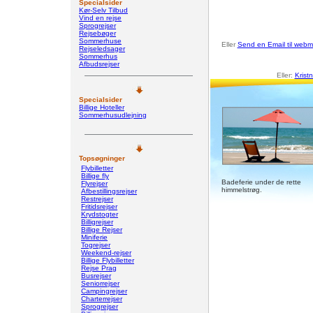
Specialsider
Kør-Selv Tilbud
Vind en rejse
Sprogrejser
Rejsebøger
Sommerhuse
Eller
Send en Email til webm
Rejseledsager
Sommerhus
Afbudsrejser
Eller:
Kristn
Specialsider
Billige Hoteller
Sommerhusudlejning
Topsøgninger
Flybilletter
Billige fly
Badeferie under de rette
Flyrejser
himmelstrøg.
Afbestillingsrejser
Restrejser
Fritidsrejser
Krydstogter
Billigrejser
Billige Rejser
Miniferie
Togrejser
Weekend-rejser
Billige Flybilletter
Rejse Prag
Busrejser
Seniorrejser
Campingrejser
Charterrejser
Sprogrejser