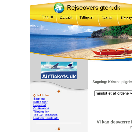
Søgning: Kristne pilgri
Quicklinks
Søgning
Kategorier
Rejsemål
Om/kontakt
Tilføj/ret link
Top 10 Rejsesites
Praktisk Landeinfo
Vi kan desværre 