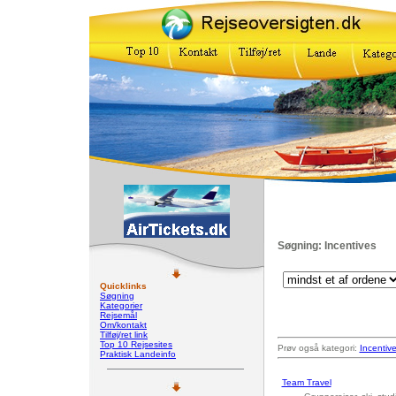
Søgning: Incentives
Quicklinks
Søgning
Kategorier
Rejsemål
Om/kontakt
Tilføj/ret link
Top 10 Rejsesites
Prøv også kategori:
Incentiv
Praktisk Landeinfo
Team Travel