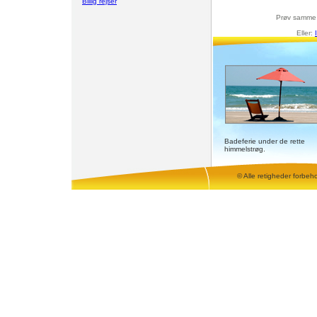
Billig rejser
Prøv samme
Eller:
Badeferie under de rette
himmelstrøg.
© Alle retigheder forbeh