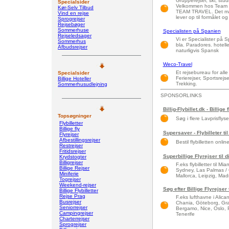
Grupperejser, ski, stud
Specialsider
Velkommen hos Team Tr
Kør-Selv Tilbud
TEAM TRAVEL. Det må h
Vind en rejse
lever op til formålet o
Sprogrejser
Rejsebøger
Sommerhuse
Specialisten på Spanien
Rejseledsager
Vi er Specialister på 
Sommerhus
bla. Paradores. hotell
Afbudsrejser
naturligvis Spansk
Weco-Travel
Et rejsebureau for alle
Specialsider
Ferierejser, Sportsrejs
Billige Hoteller
Trekking.
Sommerhusudlejning
SPONSORLINKS
Billig-Flybillet.dk - Billige 
Topsøgninger
Søg i flere Lavprisflys
Flybilletter
Billige fly
Supersaver - Flybilleter til
Flyrejser
Afbestillingsrejser
Bestil flybilletten onlin
Restrejser
Fritidsrejser
Superbillige Flyrejser til 
Krydstogter
Billigrejser
F.eks flybilletter til 
Billige Rejser
Sydney, Las Palmas / 
Miniferie
Mallorca, Leipzig, Madri
Togrejser
Weekend-rejser
Søg efter Billige Flyrejser
Billige Flybilletter
Rejse Prag
F.eks lufthavne i Alic
Busrejser
Chania, Göteborg, Gra
Seniorrejser
Bergamo, Nice, Oslo, 
Campingrejser
Tenerife
Charterrejser
Sprogrejser