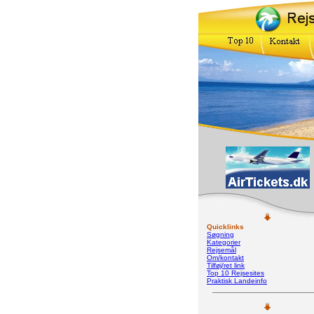
Quicklinks
Søgning
Kategorier
Rejsemål
Om/kontakt
Tilføj/ret link
Top 10 Rejsesites
Praktisk Landeinfo