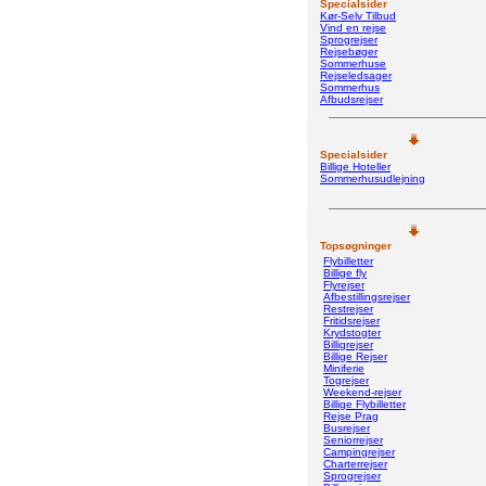
Specialsider
Kør-Selv Tilbud
Vind en rejse
Sprogrejser
Rejsebøger
Sommerhuse
Rejseledsager
Sommerhus
Afbudsrejser
Specialsider
Billige Hoteller
Sommerhusudlejning
Topsøgninger
Flybilletter
Billige fly
Flyrejser
Afbestillingsrejser
Restrejser
Fritidsrejser
Krydstogter
Billigrejser
Billige Rejser
Miniferie
Togrejser
Weekend-rejser
Billige Flybilletter
Rejse Prag
Busrejser
Seniorrejser
Campingrejser
Charterrejser
Sprogrejser