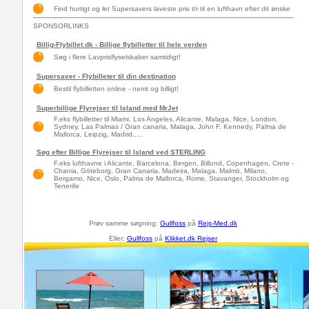
Find hurtigt og let Supersavers laveste pris t/r til en lufthavn efter dit ønske
SPONSORLINKS
Billig-Flybillet.dk - Billige flybilletter til hele verden
Søg i flere Lavprisflyselskaber samtidigt!
Supersaver - Flybilleter til din destination
Bestil flybilletten online - nemt og billigt!
Superbillige Flyrejser til Island med MrJet
F.eks flybilletter til Miami, Los Angeles, Alicante, Malaga, Nice, London,
Sydney, Las Palmas / Gran canaria, Malaga, John F. Kennedy, Palma de
Mallorca, Leipzig, Madrid.....
Søg efter Billige Flyrejser til Island ved STERLING
F.eks lufthavne i Alicante, Barcelona, Bergen, Billund, Copenhagen, Crete -
Chania, Göteborg, Gran Canaria, Madeira, Malaga, Malmö, Milano,
Bergamo, Nice, Oslo, Palma de Mallorca, Rome, Stavanger, Stockholm og
Tenerife
Prøv samme søgning:
Gullfoss
på
Rejs-Med.dk
Eller:
Gullfoss
på
Klikket.dk Rejser