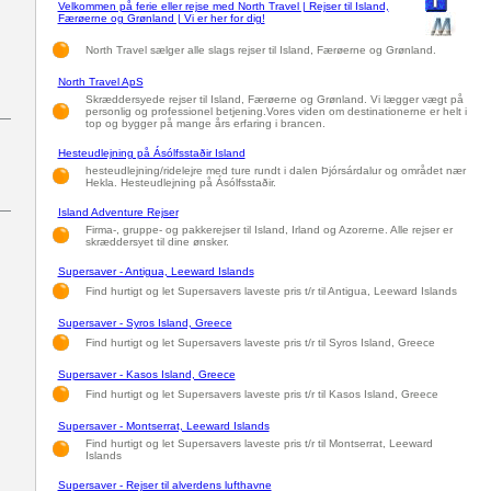
Velkommen på ferie eller rejse med North Travel | Rejser til Island,
Færøerne og Grønland | Vi er her for dig!
North Travel sælger alle slags rejser til Island, Færøerne og Grønland.
North Travel ApS
Skræddersyede rejser til Island, Færøerne og Grønland. Vi lægger vægt på
personlig og professionel betjening.Vores viden om destinationerne er helt i
top og bygger på mange års erfaring i brancen.
Hesteudlejning på Ásólfsstaðir Island
hesteudlejning/ridelejre med ture rundt i dalen Þjórsárdalur og området nær
Hekla. Hesteudlejning på Ásólfsstaðir.
Island Adventure Rejser
Firma-, gruppe- og pakkerejser til Island, Irland og Azorerne. Alle rejser er
skræddersyet til dine ønsker.
Supersaver - Antigua, Leeward Islands
Find hurtigt og let Supersavers laveste pris t/r til Antigua, Leeward Islands
Supersaver - Syros Island, Greece
Find hurtigt og let Supersavers laveste pris t/r til Syros Island, Greece
Supersaver - Kasos Island, Greece
Find hurtigt og let Supersavers laveste pris t/r til Kasos Island, Greece
Supersaver - Montserrat, Leeward Islands
Find hurtigt og let Supersavers laveste pris t/r til Montserrat, Leeward
Islands
Supersaver - Rejser til alverdens lufthavne