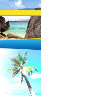
....
...