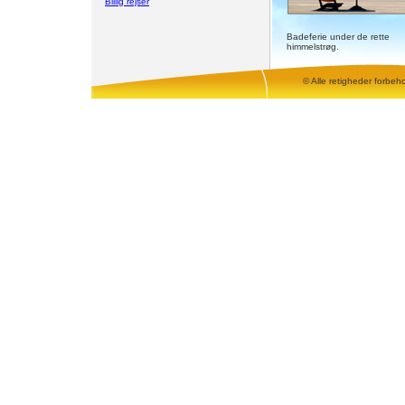
Billig rejser
Badeferie under de rette
himmelstrøg.
© Alle retigheder forbeh