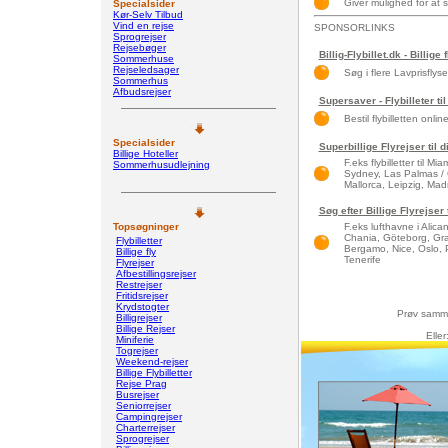
Giver mulighed for at sø
Specialsider
Kør-Selv Tilbud
Vind en rejse
SPONSORLINKS
Sprogrejser
Rejsebøger
Billig-Flybillet.dk - Billige 
Sommerhuse
Rejseledsager
Søg i flere Lavprisflys
Sommerhus
Afbudsrejser
Supersaver - Flybilleter til
Bestil flybilletten onlin
Specialsider
Superbillige Flyrejser til 
Billige Hoteller
F.eks flybilletter til 
Sommerhusudlejning
Sydney, Las Palmas / 
Mallorca, Leipzig, Madri
Søg efter Billige Flyrejser
Topsøgninger
F.eks lufthavne i Alic
Chania, Göteborg, Gra
Flybilletter
Bergamo, Nice, Oslo, 
Billige fly
Tenerife
Flyrejser
Afbestillingsrejser
Restrejser
Fritidsrejser
Krydstogter
Prøv samm
Billigrejser
Billige Rejser
Eller
Miniferie
Togrejser
Weekend-rejser
Billige Flybilletter
Rejse Prag
Busrejser
Seniorrejser
Campingrejser
Charterrejser
Sprogrejser