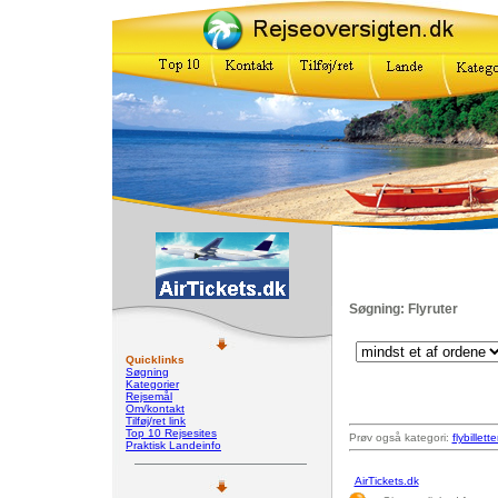
Søgning: Flyruter
Quicklinks
Søgning
Kategorier
Rejsemål
Om/kontakt
Tilføj/ret link
Top 10 Rejsesites
Prøv også kategori:
flybillette
Praktisk Landeinfo
AirTickets.dk