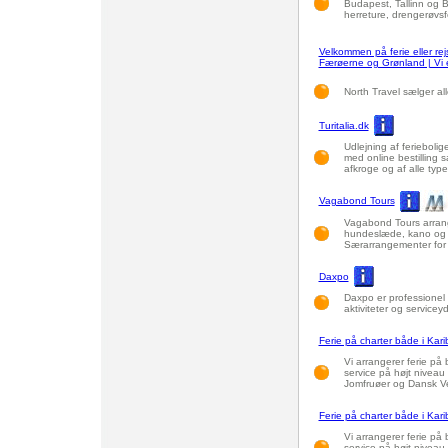
Budapest, Tallinn og B
herreture, drengerøvsf
Velkommen på ferie eller rejs
Færøerne og Grønland | Vi er
North Travel sælger all
Turitalia.dk
Udlejning af ferieboliger
med online bestilling s
afkroge og af alle type
Vagabond Tours
Vagabond Tours arranger
hundeslæde, kano og kaj
Særarrangementer for 
Daxpo
Daxpo er professionel 
aktiviteter og serviceyd
Ferie på charter både i Kar
Vi arrangerer ferie på
service på højt niveau 
Jomfruøer og Dansk Ve
Ferie på charter både i Kar
Vi arrangerer ferie på
service på højt niveau 