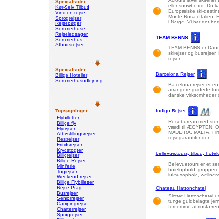
Actours laver skiferier
Specialsider
eller snowboard. Du ka
Kør-Selv Tilbud
Europæiske ski-destinat
Vind en rejse
Monte Rosa i Italien. 
Sprogrejser
i Norge. Vi har det b
Rejsebøger
Sommerhuse
Rejseledsager
TEAM BENNS
Sommerhus
Afbudsrejser
TEAM BENNS er Danmark
skirejser og busrejser.
rejser.
Specialsider
Barcelona Rejser
Billige Hoteller
Sommerhusudlejning
Barcelona-rejser er en
arrangere guidede ture,
danske virksomheder og
Topsøgninger
Indigo Rejser
Flybilletter
Rejsebureau med stor er
Billige fly
værdi til ÆGYPTEN. Og
Flyrejser
MADEIRA, MALTA. Firma
Afbestillingsrejser
rejsegarantifonden.
Restrejser
Fritidsrejser
Krydstogter
bellevue:tours, tilbud, hote
Billigrejser
Billige Rejser
Bellevuetours er et seri
Miniferie
hotelophold, grupperejs
Togrejser
luksusophold, wellness
Weekend-rejser
Billige Flybilletter
Rejse Prag
Chateau Hattonchatel
Busrejser
Slottet Hattonchatel u
Seniorrejser
tunge guldbelagte jern
Campingrejser
fornemme atmosfæren og
Charterrejser
Sprogrejser