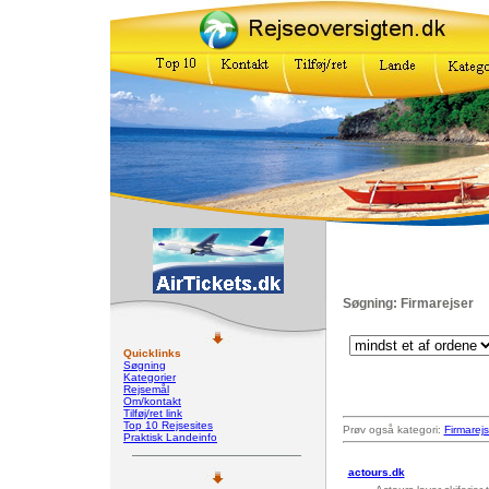
Søgning: Firmarejser
Quicklinks
Søgning
Kategorier
Rejsemål
Om/kontakt
Tilføj/ret link
Top 10 Rejsesites
Prøv også kategori:
Firmarejs
Praktisk Landeinfo
actours.dk