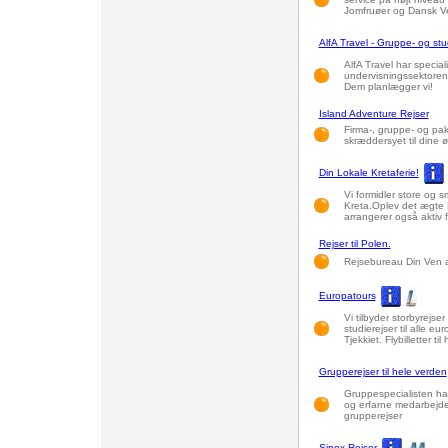
Jomfruøer og Dansk Ve
AlfA Travel - Gruppe- og stu
AlfA Travel har speciali
undervisningssektoren.
Dem planlægger vi!
Island Adventure Rejser
Firma-, gruppe- og pakke
skræddersyet til dine ø
Din Lokale Kretaferie!
Vi formidler store og 
Kreta.Oplev det ægte K
arrangerer også aktiv fe
Rejser til Polen.
Rejsebureau Din Ven ar
Europatours
Vi tilbyder storbyrejse
studierejser til alle 
Tjekkiet. Flybilletter ti
Grupperejser til hele verden
Gruppespecialisten har
og erfarne medarbejde
grupperejser
Sinex Rejser