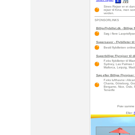
Sinex Rejser er et dans
rejser til Kina, men som
verden.
SPONSORLINKS
Billig-Flybillet.dk - Billige 
Søg i flere Lavprisflys
Supersaver - Flybilleter til
Bestil flybilletten onlin
Superbillige Flyrejser til 
F.eks flybilletter til 
Sydney, Las Palmas / 
Mallorca, Leipzig, Madri
Søg efter Billige Flyrejser
F.eks lufthavne i Alic
Chania, Göteborg, Gra
Bergamo, Nice, Oslo, 
Tenerife
Prøv samme
Eller: