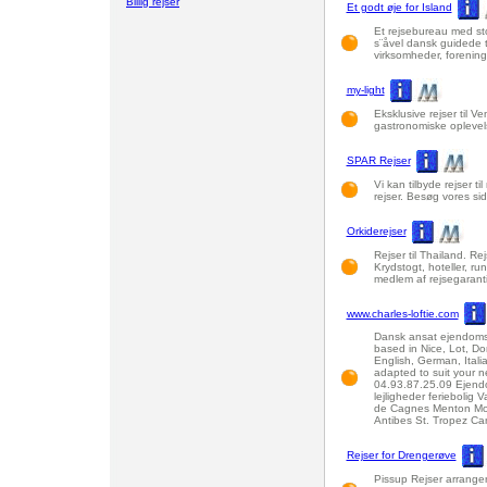
Billig rejser
Et godt øje for Island
Et rejsebureau med sto
s¨åvel dansk guidede t
virksomheder, forening
my-light
Eksklusive rejser til 
gastronomiske oplevels
SPAR Rejser
Vi kan tilbyde rejser t
rejser. Besøg vores si
Orkiderejser
Rejser til Thailand. Rejs
Krydstogt, hoteller, rund
medlem af rejsegarant
www.charles-loftie.com
Dansk ansat ejendomsm
based in Nice, Lot, D
English, German, Itali
adapted to suit your n
04.93.87.25.09 Ejend
lejligheder feriebolig
de Cagnes Menton Mon
Antibes St. Tropez C
Rejser for Drengerøve
Pissup Rejser arranger