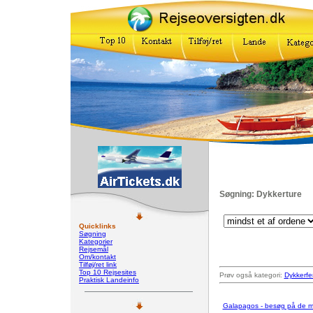
Søgning: Dykkerture
Quicklinks
Søgning
Kategorier
Rejsemål
Om/kontakt
Tilføj/ret link
Top 10 Rejsesites
Prøv også kategori:
Dykkerfe
Praktisk Landeinfo
Galapagos - besøg på de m