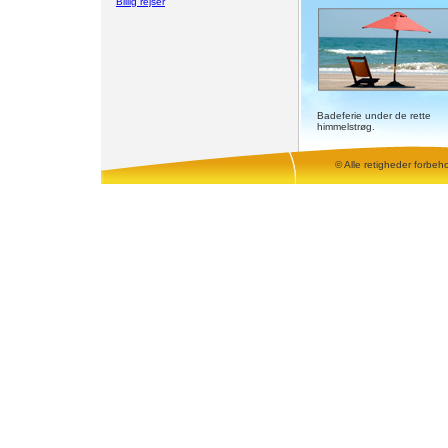
Billig rejser
Badeferie under de rette
himmelstrøg.
© Alle retigheder forbeh