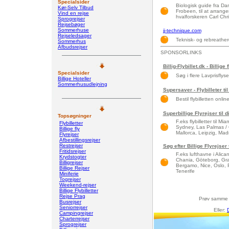
Specialsider
Biologisk guide fra Dan
Kør-Selv Tilbud
Frobeen, til at arrange
Vind en rejse
hvalforskeren Carl Chr
Sprogrejser
Rejsebøger
Sommerhuse
jj-technique.com
Rejseledsager
Teknisk- og rebreather
Sommerhus
Afbudsrejser
SPONSORLINKS
Billig-Flybillet.dk - Billige 
Specialsider
Søg i flere Lavprisflys
Billige Hoteller
Sommerhusudlejning
Supersaver - Flybilleter til
Bestil flybilletten onlin
Superbillige Flyrejser til 
Topsøgninger
F.eks flybilletter til 
Flybilletter
Sydney, Las Palmas / 
Billige fly
Mallorca, Leipzig, Madri
Flyrejser
Afbestillingsrejser
Restrejser
Søg efter Billige Flyrejser
Fritidsrejser
F.eks lufthavne i Alic
Krydstogter
Chania, Göteborg, Gra
Billigrejser
Bergamo, Nice, Oslo, 
Billige Rejser
Tenerife
Miniferie
Togrejser
Weekend-rejser
Billige Flybilletter
Rejse Prag
Prøv samme
Busrejser
Seniorrejser
Eller:
Campingrejser
Charterrejser
Sprogrejser