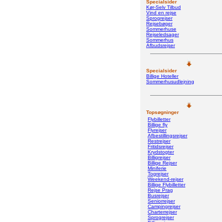
Specialsider
Kør-Selv Tilbud
Vind en rejse
Sprogrejser
Rejsebøger
Sommerhuse
Rejseledsager
Sommerhus
Afbudsrejser
Specialsider
Billige Hoteller
Sommerhusudlejning
Topsøgninger
Flybilletter
Billige fly
Flyrejser
Afbestillingsrejser
Restrejser
Fritidsrejser
Krydstogter
Billigrejser
Billige Rejser
Miniferie
Togrejser
Weekend-rejser
Billige Flybilletter
Rejse Prag
Busrejser
Seniorrejser
Campingrejser
Charterrejser
Sprogrejser