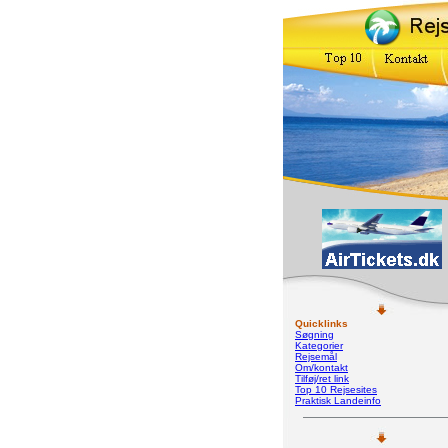
Quicklinks
Søgning
Kategorier
Rejsemål
Om/kontakt
Tilføj/ret link
Top 10 Rejsesites
Praktisk Landeinfo