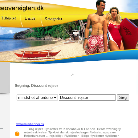
.^.
Søgning: Discount rejser
www.multibanner.dk
... Billig rejser Flybilletter fra København til London, Heathrow billigfly
rejsebeskrivelser Tjekkiet dansk rejseledsager Fødselsdagsgaver
Rejsebureauer ... rejs billigt. Flybilletter - Billige flybilletter. flybilletter -