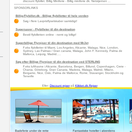
discount flybillet. Billig Miniferie - Billig miniferie dk. Netstjernen ...
SPONSORLINKS
Billig-Flybillet.dk - Billige flybilletter til hele verden
Søg i flere Lavprisflyselskaber samtidigt!
Supersaver - Flybilleter til din destination
Bestil flybilletten online - nemt og billigt!
Superbillige Flyrejser til din destination med MrJet
F.eks flybilletter til Miami, Los Angeles, Alicante, Malaga, Nice, London,
Sydney, Las Palmas / Gran canaria, Malaga, John F. Kennedy, Palma de
Mallorca, Leipzig, Madrid.....
Søg efter Billige Flyrejser til din destination ved STERLING
F.eks lufthavne i Alicante, Barcelona, Bergen, Billund, Copenhagen, Crete -
Chania, Göteborg, Gran Canaria, Madeira, Malaga, Malmö, Milano,
Bergamo, Nice, Oslo, Palma de Mallorca, Rome, Stavanger, Stockholm og
Tenerife
Eller:
Discount rejser
på
Klikket.dk Rejser
Badeferie under de rette
Fantastiske hoteller i alverdens