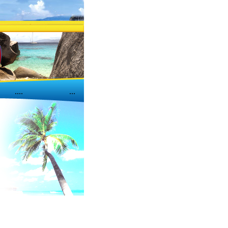
....
...