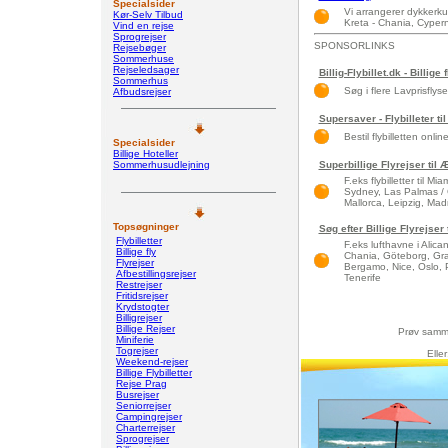
Specialsider
Vi arrangerer dykkerkur
Kør-Selv Tilbud
Kreta - Chania, Cypern
Vind en rejse
Sprogrejser
SPONSORLINKS
Rejsebøger
Sommerhuse
Rejseledsager
Billig-Flybillet.dk - Billige 
Sommerhus
Søg i flere Lavprisflys
Afbudsrejser
Supersaver - Flybilleter til
Bestil flybilletten onlin
Specialsider
Billige Hoteller
Sommerhusudlejning
Superbillige Flyrejser til
F.eks flybilletter til 
Sydney, Las Palmas / 
Mallorca, Leipzig, Madri
Topsøgninger
Søg efter Billige Flyrejse
Flybilletter
F.eks lufthavne i Alic
Billige fly
Chania, Göteborg, Gra
Flyrejser
Bergamo, Nice, Oslo, 
Afbestillingsrejser
Tenerife
Restrejser
Fritidsrejser
Krydstogter
Billigrejser
Billige Rejser
Prøv samm
Miniferie
Togrejser
Elle
Weekend-rejser
Billige Flybilletter
Rejse Prag
Busrejser
Seniorrejser
Campingrejser
Charterrejser
Sprogrejser