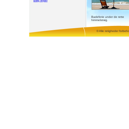
Billig rejser
Badeferie under de rette
himmelstrøg.
© Alle retigheder forbeh