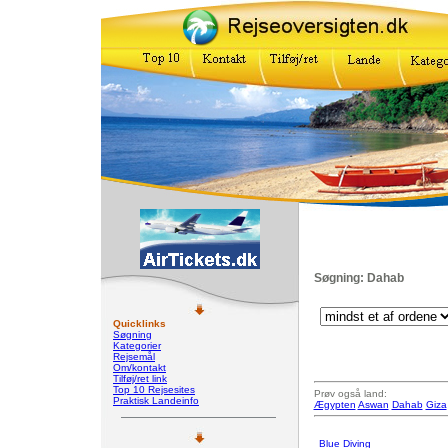
Søgning: Dahab
Quicklinks
Søgning
Kategorier
Rejsemål
Om/kontakt
Tilføj/ret link
Top 10 Rejsesites
Prøv også land:
Praktisk Landeinfo
Ægypten
Aswan
Dahab
Giza
Blue Diving