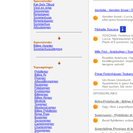
Specialsider
Kør-Selv Tilbud
Vind en rejse
danitalia - dansker bosat i T
Sprogrejser
Rejsebøger
dansker bosat i Lucca,
Sommerhuse
efter jeres forventning
Rejseledsager
Sommerhus
Afbudsrejser
Fibbialla Toscana
TOSCANA. Feriehus til 
Lucca. Nyrestaureret s
Plads til 6 personer, 
Specialsider
Billige Hoteller
Sommerhusudlejning
Mille Fiori - ferieboliger i To
Rustikke feriehuse i hj
bestillingsmodul. Inspi
længere ophold.
Topsøgninger
Flybilletter
Privat Ferienhäuser Toskan
Billige fly
Flyrejser
Um Ihnen Unterkunft ,
Afbestillingsrejser
Apartments in ganz It
Restrejser
Also suchen Sie nicht w
Fritidsrejser
Krydstogter
SPONSORLINKS
Billigrejser
Billige Rejser
Miniferie
Billig-Flybillet.dk - Billige 
Togrejser
Søg i flere Lavprisflys
Weekend-rejser
Billige Flybilletter
Rejse Prag
Supersaver - Flybilleter til
Busrejser
Seniorrejser
Bestil flybilletten onlin
Campingrejser
Charterrejser
Superbillige Flyrejser til 
Sprogrejser