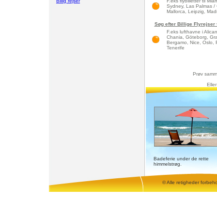
Billig rejser
F.eks flybilletter til 
Sydney, Las Palmas / 
Mallorca, Leipzig, Madri
Søg efter Billige Flyrejser
F.eks lufthavne i Alic
Chania, Göteborg, Gra
Bergamo, Nice, Oslo, 
Tenerife
Prøv samm
Elle
Badeferie under de rette
himmelstrøg.
© Alle retigheder forbeh