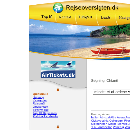
Søgning: Chianti
Quicklinks
Søgning
Kategorier
Rejsemål
Om/kontakt
Tilføj/ret link
Top 10 Rejsesites
Prøv også land:
Praktisk Landeinfo
Italien
Abruzzi
Alba
Aosta
Ass
Civitavecchia
Colloseum
Fire
Gletscheren
Molise
Montepul
"La Fontanella"
Venedig
Ven