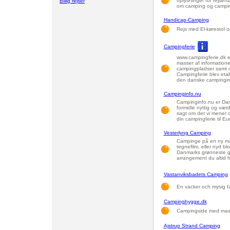
oplysninger for rejsemå
Billig rejser
om camping og campin
Handicap-Camping
Rejs med El-kørestol o
Campingferie
www.campingferie.dk 
masser af information
campingpladser samt 
Campingferie blev etab
den danske campingind
Campinginfo.nu
Campinginfo.nu er Dan
formidle nyttig og værd
sagt om det vi mener d
din campingferie til E
Vesterlyng Camping
Campinge på en ny måde
tegnefilm, eller nyd b
Danmarks grønneste græ
arrangement du altid har
Vastanviksbadets Camping
En vacker och mysig fa
Campinghygge.dk
Campingside med masse
Ajstrup Strand Camping