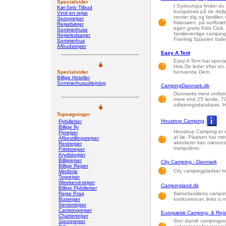
Specialsider
I Sydeuropa finder du 
Kør-Selv Tilbud
bungalows på de dejlig
Vind en rejse
venter dig og familie
Sprogrejser
fiskesøen, på surfbrætt
Rejsebøger
egen gratis Kids Club. 
Sommerhuse
familievenlige camping
Rejseledsager
Frankrig Spanien Italie
Sommerhus
Afbudsrejser
Easy A Tent
Easy A Tent har special
Hvis De leder efter en 
Specialsider
henvende Dem.
Billige Hoteller
Sommerhusudlejning
CampingDanmark.dk
Danmarks mest omfatten
mere end 25 lande, 70
udlejningsdatabase. He
Topsøgninger
Houstrup Camping
Flybilletter
Billige fly
Houstrup Camping er e
Flyrejser
af læ. Pladsen har min
Afbestillingsrejser
aktiviteter kan nævne
Restrejser
trampoliner.
Fritidsrejser
Krydstogter
Billigrejser
City Camping - Danmark
Billige Rejser
City campingpladser me
Miniferie
Togrejser
Weekend-rejser
Campingland.dk
Billige Flybilletter
Rejse Prag
Børnefamiliens campi
Busrejser
konkurrencer, links o.m
Seniorrejser
Campingrejser
Europæisk Camping- & Rejs
Charterrejser
Stor dansk campingporta
Sprogrejser