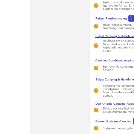
Ajstrup strand camping,
lige syd for Århus. En
plads til en afslappend
Falster Familiecamping
Rolig familiecamping, 
Swimmingpool, trampol
Sølyst Camping & Hytteferie
Helårsisolerede luksus
Nibe, direkte ved Limf
legeplads, trådløst int
huset.
Camping Bornholm camping
Børnevenlig campingpl
havnen
Sølyst Camping & Hytteferie
Familievenlig campingp
i Nordjylland. Udlejning
ferie. Udendørs vandla
overalt.
Don Antonio Camping Resi
Direkte på sea.Swimmin
adults.Animation, mini
Rønne Nordskov Camping
3 stjernet campingplad