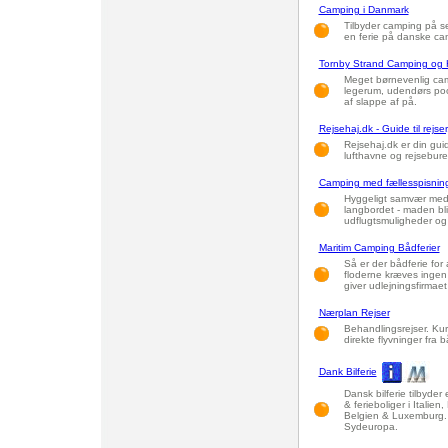
Camping i Danmark
Tilbyder camping på seks
en ferie på danske ca
Tornby Strand Camping og H
Meget børnevenlig cam
legerum, udendørs pool
af slappe af på.
Rejsehaj.dk - Guide til rejser
Rejsehaj.dk er din guid
lufthavne og rejseburea
Camping med fællesspisning
Hyggeligt samvær med
langbordet - maden bliv
udflugtsmuligheder og
Maritim Camping Bådferier
Så er der bådferie for 
floderne kræves ingen
giver udlejningsfirmaet
Nærplan Rejser
Behandlingsrejser. Kur-
direkte flyvninger fra 
Dank Bilferie
Dansk bilferie tilbyder 
& ferieboliger i Italie
Belgien & Luxemburg. M
Sydeuropa.