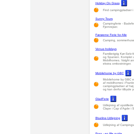
Holiday On Grass
Find campingpladser i 
Sunny Tours
Campingferie - Badefer
Fjernrejser.
Færøerne Ferie for Alle
Camping, sommerhuse,
Venue-holidays
Familierigtig Kør-Selv-
og Spanien. Komplet u
Mobilhomes. Valgfri ank
ekstra omkostninger.
Mobilehome by GBC
Mobilehome by GBC er e
af mobilhomes i Frankr
campingpladser af høj 
og kan derfor tilbyde yd
GladFerie
Udlejning af opstille
Clape i Cap d'Agde i S
Blueline-Udlejning
Udlejning af Campingv
Prag - en lille guide