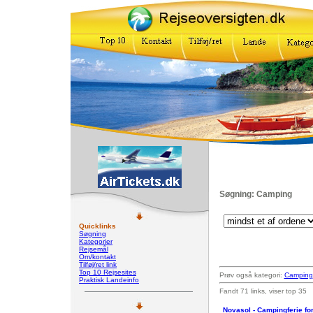
Søgning: Camping
Quicklinks
Søgning
Kategorier
Rejsemål
Om/kontakt
Tilføj/ret link
Top 10 Rejsesites
Prøv også kategori:
Camping
Praktisk Landeinfo
Fandt 71 links, viser top 35
Novasol - Campingferie for