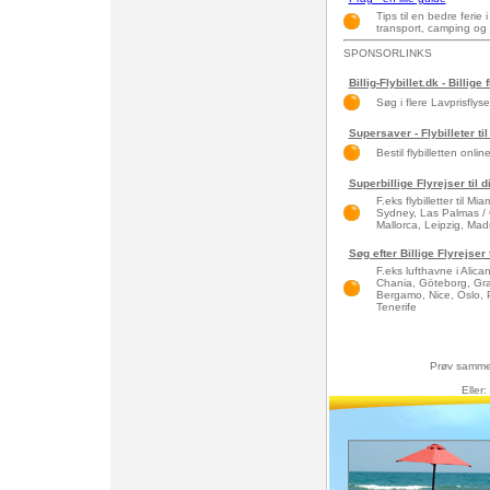
Tips til en bedre ferie
transport, camping og
SPONSORLINKS
Billig-Flybillet.dk - Billige 
Søg i flere Lavprisflys
Supersaver - Flybilleter til
Bestil flybilletten onlin
Superbillige Flyrejser til 
F.eks flybilletter til 
Sydney, Las Palmas / 
Mallorca, Leipzig, Madri
Søg efter Billige Flyrejser
F.eks lufthavne i Alic
Chania, Göteborg, Gra
Bergamo, Nice, Oslo, 
Tenerife
Prøv samme
Eller: