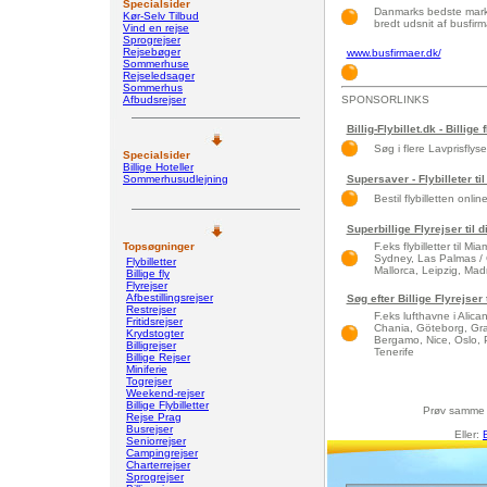
Specialsider
Danmarks bedste marke
Kør-Selv Tilbud
bredt udsnit af busfirma
Vind en rejse
Sprogrejser
Rejsebøger
www.busfirmaer.dk/
Sommerhuse
Rejseledsager
Sommerhus
Afbudsrejser
SPONSORLINKS
Billig-Flybillet.dk - Billige 
Søg i flere Lavprisflys
Specialsider
Billige Hoteller
Sommerhusudlejning
Supersaver - Flybilleter til
Bestil flybilletten onlin
Superbillige Flyrejser til 
Topsøgninger
F.eks flybilletter til 
Sydney, Las Palmas / 
Flybilletter
Mallorca, Leipzig, Madri
Billige fly
Flyrejser
Afbestillingsrejser
Søg efter Billige Flyrejser
Restrejser
F.eks lufthavne i Alic
Fritidsrejser
Chania, Göteborg, Gra
Krydstogter
Bergamo, Nice, Oslo, 
Billigrejser
Tenerife
Billige Rejser
Miniferie
Togrejser
Weekend-rejser
Billige Flybilletter
Prøv samme
Rejse Prag
Busrejser
Eller:
Seniorrejser
Campingrejser
Charterrejser
Sprogrejser