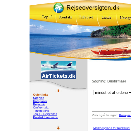
Søgning: Busfirmaer
Quicklinks
Søgning
Kategorier
Rejsemål
Om/kontakt
Tilføj/ret link
Top 10 Rejsesites
Prøv også kategori:
Busrejse
Praktisk Landeinfo
Markedsplads for buskørsel