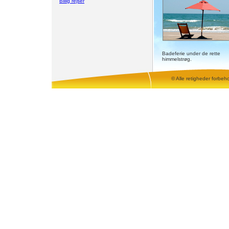
Billig rejser
Badeferie under de rette
himmelstrøg.
© Alle retigheder forbeh