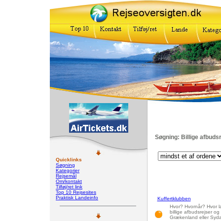
Søgning: Billige afbuds
Quicklinks
Søgning
Kategorier
Rejsemål
Om/kontakt
Tilføj/ret link
Top 10 Rejsesites
Praktisk Landeinfo
Kuffertklubben
Hvor? Hvornår? Hvor læ
billige afbudsrejser og 
Grækenland eller Sydaf