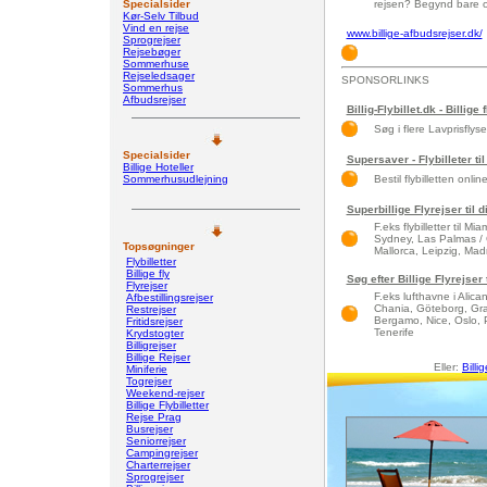
Specialsider
rejsen? Begynd bare og 
Kør-Selv Tilbud
Vind en rejse
www.billige-afbudsrejser.dk/
Sprogrejser
Rejsebøger
Sommerhuse
Rejseledsager
SPONSORLINKS
Sommerhus
Afbudsrejser
Billig-Flybillet.dk - Billige 
Søg i flere Lavprisflys
Specialsider
Supersaver - Flybilleter til
Billige Hoteller
Sommerhusudlejning
Bestil flybilletten onlin
Superbillige Flyrejser til 
F.eks flybilletter til 
Sydney, Las Palmas / 
Topsøgninger
Mallorca, Leipzig, Madri
Flybilletter
Billige fly
Søg efter Billige Flyrejser
Flyrejser
F.eks lufthavne i Alic
Afbestillingsrejser
Chania, Göteborg, Gra
Restrejser
Bergamo, Nice, Oslo, 
Fritidsrejser
Tenerife
Krydstogter
Billigrejser
Billige Rejser
Eller:
Billi
Miniferie
Togrejser
Weekend-rejser
Billige Flybilletter
Rejse Prag
Busrejser
Seniorrejser
Campingrejser
Charterrejser
Sprogrejser