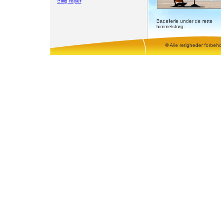
Billig rejser
Badeferie under de rette
himmelstrøg.
© Alle retigheder forbeh