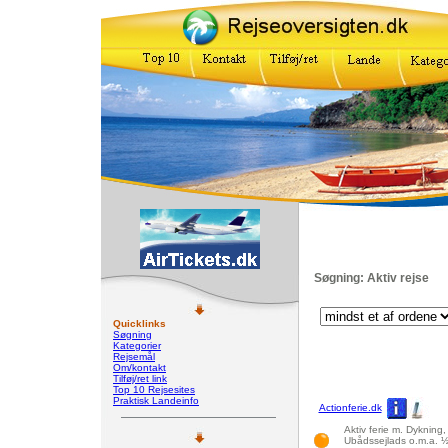
Søgning: Aktiv rejse
Quicklinks
Søgning
Kategorier
Rejsemål
Om/kontakt
Tilføj/ret link
Top 10 Rejsesites
Praktisk Landeinfo
Actionferie.dk
Aktiv ferie m. Dykning,
Ubådssejlads o.m.a. ½ 