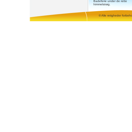
Badeferie under de rette
himmelstrøg.
© Alle retigheder forbeh