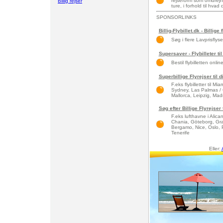
rejseform som omdrejn
Billig rejser
ture, i forhold til hva
SPONSORLINKS
Billig-Flybillet.dk - Billige 
Søg i flere Lavprisflys
Supersaver - Flybilleter til
Bestil flybilletten onlin
Superbillige Flyrejser til 
F.eks flybilletter til 
Sydney, Las Palmas / 
Mallorca, Leipzig, Madri
Søg efter Billige Flyrejser
F.eks lufthavne i Alic
Chania, Göteborg, Gra
Bergamo, Nice, Oslo, 
Tenerife
Eller: