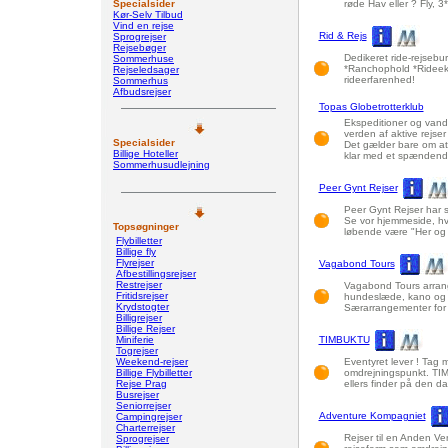
Specialsider
røde Hav eller ? Fly, 3
Kør-Selv Tilbud
Vind en rejse
Rid & Rejs
Sprogrejser
Rejsebøger
Dedikeret ride-rejsebu
Sommerhuse
*Ranchophold *Rideeksp
Rejseledsager
rideerfarenhed!
Sommerhus
Afbudsrejser
Topas Globetrotterklub
Ekspeditioner og vandr
verden af aktive rejser
Specialsider
Det gælder bare om at 
Billige Hoteller
klar med et spændend
Sommerhusudlejning
Peer Gynt Rejser
Peer Gynt Rejser har s
Se vor hjemmeside, hvo
Topsøgninger
løbende være "Her og n
Flybilletter
Billige fly
Flyrejser
Vagabond Tours
Afbestillingsrejser
Restrejser
Vagabond Tours arranger
Fritidsrejser
hundeslæde, kano og kaj
Krydstogter
Særarrangementer for 
Billigrejser
Billige Rejser
Miniferie
TIMBUKTU
Togrejser
Weekend-rejser
Eventyret lever ! Tag 
Billige Flybilletter
omdrejningspunkt. TIMB
Rejse Prag
ellers finder på den d
Busrejser
Seniorrejser
Adventure Kompagniet
Campingrejser
Charterrejser
Rejser til en Anden Ve
Sprogrejser