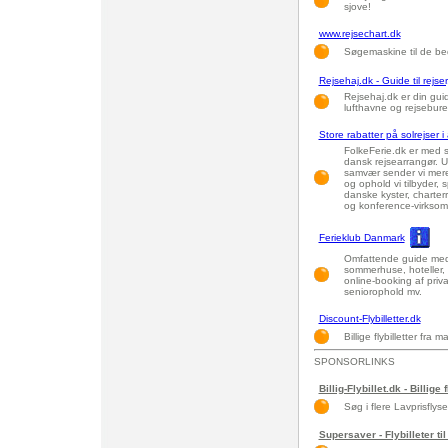
sjove!
www.rejsechart.dk
Søgemaskine til de be
Rejsehaj.dk - Guide til rejser
Rejsehaj.dk er din guid
lufthavne og rejseburea
Store rabatter på solrejser 
FolkeFerie.dk er med s
dansk rejsearrangør. Un
samvær sender vi mere 
og ophold vi tilbyder, 
danske kyster, charterr
og konference-virkso
Ferieklub Danmark
Omfattende guide med 45
sommerhuse, hoteller, 
online-booking af priva
seniorophold mv.
Discount-Flybilletter.dk
Billige flybilletter fra
SPONSORLINKS
Billig-Flybillet.dk - Billige 
Søg i flere Lavprisflys
Supersaver - Flybilleter til