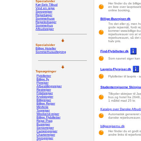
Specialsider
Her finder du de billige 
Kør-Selv Tilbud
en liste over lavprisse
Vind en rejse
online booking.
Sprogrejser
Rejsebøger
Sommerhuse
Billige-Busrejser.dk
Rejseledsager
Tro det eller ej, men 
Sommerhus
gode rejsemål, fordi re
Afbudsrejser
kommer www.billige-bus
rejsebureauer om at vi 
rejsebureauet, så det 
halv pris.
Specialsider
Billige Hoteller
Find-Flybilletter.dk
Sommerhusudlejning
Som navnet siger kan du
Lavpris-Flyrejser.dk
Topsøgninger
Flybilletter
Flybilletter til lavpris
Billige fly
Flyrejser
Afbestillingsrejser
Studenterrejserne Skirejs
Restrejser
Fritidsrejser
Tilbyder skirejser til Ja
Krydstogter
bus og hotel fra 2648,
Billigrejser
1 måltid mad 25 kr.
Billige Rejser
Miniferie
Katalog over Danske Afbuds
Togrejser
Weekend-rejser
Automatisk genereret 
Billige Flybilletter
danske rejsebureauer.
Rejse Prag
Busrejser
billigerejsernu.dk
Seniorrejser
Campingrejser
Her finder du et godt o
Charterrejser
andre links til rejsefors
Sprogrejser