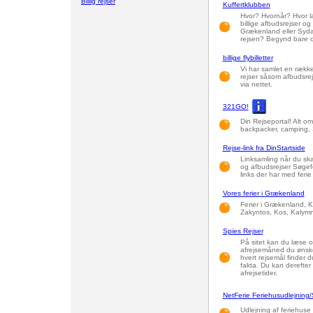
Billig rejser
Kuffertklubben
Hvor? Hvornår? Hvor læ
billige afbudsrejser og 
Grækenland eller Sydaf
rejsen? Begynd bare og 
billige flybilletter
Vi har samlet en række 
rejser såsom afbudsrejs
via nettet.
321GO!
Din Rejseportal! Alt om a
backpacker, camping,
Rejse-link fra DinStartside
Linksamling når du skal
og afbudsrejser Søgefe
links der har med ferie 
Vores ferier i Grækenland
Ferier i Grækenland, K
Zakyntos, Kos, Kalym
Spies Rejser
På sitet kan du læse o
afrejsemåned du ønsker
hvert rejsemål finder d
fakta. Du kan derefter g
afrejsetider.
NetFerie Feriehusudlejning
Udlejning af feriehuse i 