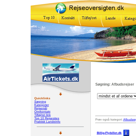
Søgning: Afbudsrejser
Quicklinks
Søgning
Kategorier
Rejsemål
Om/kontakt
Tilføj/ret link
Top 10 Rejsesites
Prøv også kategori:
Afbudsre
Praktisk Landeinfo
Billig-Flybillet.dk