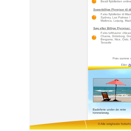
Bestil flybilletten onlin
Superbillige Flyrejser til 
F.eks flybilletter til 
Sydney, Las Palmas / 
Mallorca, Leipzig, Madri
Søg efter Billige Flyrejser
F.eks lufthavne i Alic
Chania, Göteborg, Gra
Bergamo, Nice, Oslo, 
Tenerife
Prøv samme 
Eller:
A
Badeferie under de rette
himmelstrøg.
© Alle retigheder forbeh