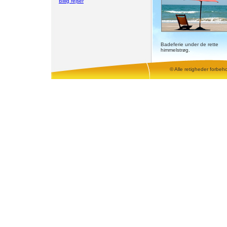
Billig rejser
Badeferie under de rette
himmelstrøg.
© Alle retigheder forbeh