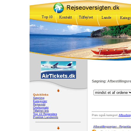
Søgning: Afbestillingsr
Quicklinks
Søgning
Kategorier
Rejsemål
Om/kontakt
Tilføj/ret link
Top 10 Rejsesites
Prøv også kategori:
Afbudsre
Praktisk Landeinfo
Afbestillingsrejser - Rejsekla