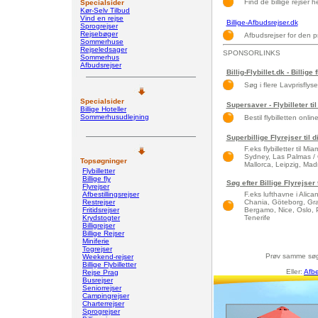
Find de billige rejser h
Specialsider
Kør-Selv Tilbud
Vind en rejse
Billige-Afbudsrejser.dk
Sprogrejser
Rejsebøger
Afbudsrejser for den p
Sommerhuse
Rejseledsager
SPONSORLINKS
Sommerhus
Afbudsrejser
Billig-Flybillet.dk - Billige 
Søg i flere Lavprisflys
Specialsider
Supersaver - Flybilleter til
Billige Hoteller
Sommerhusudlejning
Bestil flybilletten onlin
Superbillige Flyrejser til 
F.eks flybilletter til 
Sydney, Las Palmas / 
Topsøgninger
Mallorca, Leipzig, Madri
Flybilletter
Billige fly
Søg efter Billige Flyrejser
Flyrejser
Afbestillingsrejser
F.eks lufthavne i Alic
Restrejser
Chania, Göteborg, Gra
Fritidsrejser
Bergamo, Nice, Oslo, 
Krydstogter
Tenerife
Billigrejser
Billige Rejser
Miniferie
Togrejser
Prøv samme sø
Weekend-rejser
Billige Flybilletter
Eller:
Afbe
Rejse Prag
Busrejser
Seniorrejser
Campingrejser
Charterrejser
Sprogrejser