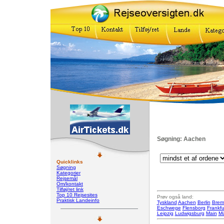
Søgning: Aachen
Quicklinks
Søgning
Kategorier
Rejsemål
Om/kontakt
Tilføj/ret link
Top 10 Rejsesites
Prøv også land:
Praktisk Landeinfo
Tyskland
Aachen
Berlin
Brem
Eschwege
Flensborg
Frankfu
Leipzig
Ludwigsburg
Main
M