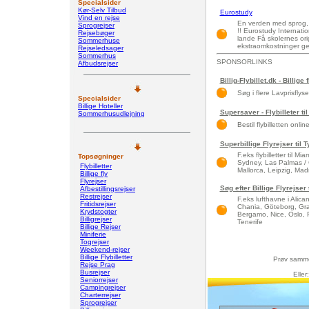
Specialsider
Kør-Selv Tilbud
Eurostudy
Vind en rejse
En verden med sprog, k
Sprogrejser
!! Eurostudy Internat
Rejsebøger
lande Få skolernes orig
Sommerhuse
ekstraomkostninger ge
Rejseledsager
Sommerhus
SPONSORLINKS
Afbudsrejser
Billig-Flybillet.dk - Billige 
Søg i flere Lavprisflys
Specialsider
Billige Hoteller
Supersaver - Flybilleter til
Sommerhusudlejning
Bestil flybilletten onlin
Superbillige Flyrejser til
F.eks flybilletter til 
Topsøgninger
Sydney, Las Palmas / 
Flybilletter
Mallorca, Leipzig, Madri
Billige fly
Flyrejser
Søg efter Billige Flyrejse
Afbestillingsrejser
Restrejser
F.eks lufthavne i Alic
Fritidsrejser
Chania, Göteborg, Gra
Krydstogter
Bergamo, Nice, Oslo, 
Billigrejser
Tenerife
Billige Rejser
Miniferie
Togrejser
Weekend-rejser
Billige Flybilletter
Prøv samm
Rejse Prag
Busrejser
Eller
Seniorrejser
Campingrejser
Charterrejser
Sprogrejser