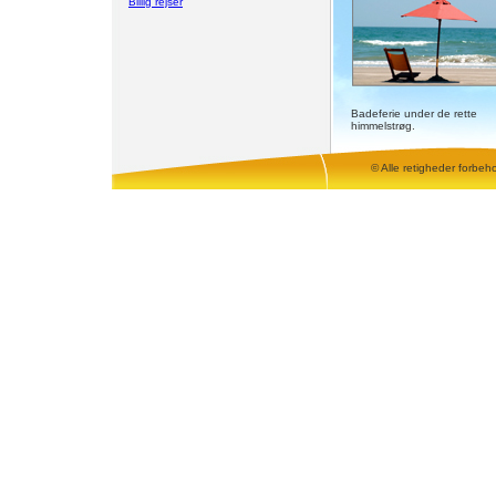
Billig rejser
Badeferie under de rette
himmelstrøg.
© Alle retigheder forbeh