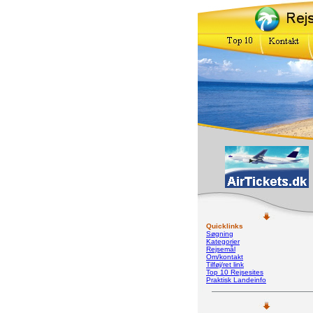
Quicklinks
Søgning
Kategorier
Rejsemål
Om/kontakt
Tilføj/ret link
Top 10 Rejsesites
Praktisk Landeinfo