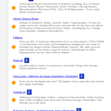
FerieLogi.dk tilbyder kør-selv-ferie til Tyskland og Østrig, bl.a. til Harzen,
Goslar, Mosel, Rhinen, Rüdesheim, Berlin, Dresden, Slesvig-Holsten,
Weserbergland, Rheinland-Pfalz, Tyrol, St.Wolfgangsøen. Vi kan også
tilbyde grupperejser.
Hjerting Stjerne Rejser
Skirejse til Saalbach, Østrig, Carvinia, Italien. Også grupper. I år kan du
vælge enten den traditionelle bustur, kør-selv eller du kan flyve på skiferie
fra Kastrup til Valtournenche/Cervinia i Italien. Selvfølgelig har vi stadig
vores klassiker, Saalbach-Hinterglemm.
Fjällferie
Piste og Lifte. Vi byder jer velkommen til en ny vinter-sæson i FJÄLLFERIE
´S vinterparadis med hytter og ferielejligheder beliggende ved nogle af
Sveriges og Norges bedste skisportssteder. Grønne, blå, røde og sorte
piste betyder, at her findes noget for enhver. Udfordringer for både
nybegynderen og den mere erfarne skiløber.
Hytter.dk
Lej eller udlej en hytte/ et sommerhus i Danmark, Norge eller Sverige.
Gratis database service.
Casa Laghi - Udlejning af private ferieboliger i Norditalien
Ferie ved de Norditalienske søer? Så hjælper Casa Laghi dig med at finde
den rigtige feriebolig!
Turitalia.dk
Udlejning af ferieboliger i Italien - velegnet til rejs-selv-ferie. Online katalog
med online bestilling samt up-to-date booking-oversigt. Ferieboliger i alle
afkroge og af alle typer.
Bulgarian Explorer - skræddersyede rejser til Bulgarien