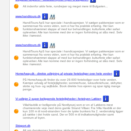
Alt indenfor aktiv ferie, rundrejser og meget mere til Bulgarien...
www.handitours.dk
HandiTours ApS har speciale i handicaprejser. Vi sælger pakkerejser som er
sammensat fra vores viden, som vi har fra praktisk erfaring. Her kan
funktionshæmmet slappe af med kur behandlinger, kulturferie eller safari
oplevelser. Alle kan komme med der er ingen forhindring at slås med. Selv
ikke i kørestol.
www.handitours.dk
HandiTours ApS har speciale i handicaprejser. Vi sælger pakkerejser som er
sammensat fra vores viden, som vi har fra praktisk erfaring. Her kan
funktionshæmmet slappe af med kur behandlinger, kulturferie eller safari
oplevelser. Alle kan komme med der er ingen forhindring at slås med. Selv
ikke i kørestol.
HomeAway.dk - direkte udlejning af private ferieboliger over hele verden
På HomeAway.dk finder du over 29.600 ferieboliger over hele verden.
Kæmpe udvalg af ferielejligheder, sommerhuse, luksusferiehuse, skihytter,
slotte og hus- og sejlbåde. Book direkte hos ejeren og spar rigtig mange
penge.
Vi udlejer 2 super beliggende ferielejligheder i feriebyen Løkken
VillaHavblik er belligende på Nordlysvej som er en af Løkkens mest
charmerende veje med dens gamle Strand Villaer. Fra Villa Havblik er der
kun 100 m til nord-stranden hvor de tyske bunkers fra 2. verdenskrig ligger
på række i det hvide sand. Der er 500 m til indkøbsmuligheder samt
centrum af byen.
Skisport.dk
Alt om danskernes foretrukne skidestinationer, rejsebureauer,