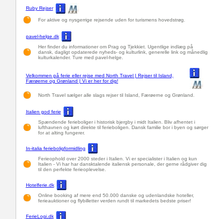
Ruby Rejser
For aktive og nysgerrige rejsende uden for turismens hovedstrøg.
pavel-helge.dk
Her finder du informationer om Prag og Tjekkiet. Ugentlige indlæg på
dansk, dagligt opdaterede nyheds- og kulturlink, generelle link og månedlig
kulturkalender. Ture med pavel-helge.
Velkommen på ferie eller rejse med North Travel | Rejser til Island,
Færøerne og Grønland | Vi er her for dig!
North Travel sælger alle slags rejser til Island, Færøerne og Grønland.
Italien god ferie
Spændende ferieboliger i historisk bjergby i midt Italien. Bliv afhentet i
lufthavnen og kørt direkte til ferieboligen. Dansk familie bor i byen og sørger
for at alting fungerer.
In-italia ferieboligformidling
Ferieophold over 2000 steder i Italien. Vi er specialister i Italien og kun
Italien - Vi har har dansktalende italiensk personale, der gerne rådgiver dig
til den perfekte ferieoplevelse.
Hotelferie.dk
Online booking af mere end 50.000 danske og udenlandske hoteller,
ferieauktioner og flybilletter verden rundt til markedets bedste priser!
FerieLogi.dk