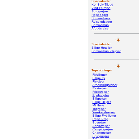
Specialsider
Kør-Selv Tilbud
Vind en rejse
Sprogrejser
Rejsebøger
Sommerhuse
Rejseledsager
Sommerhus
Afbudsrejser
Specialsider
Billige Hoteller
Sommerhusudlejning
Topsøgninger
Flybilletter
Billige fly
Flyrejser
Afbestillingsrejser
Restrejser
Fritidsrejser
Krydstogter
Billigrejser
Billige Rejser
Miniferie
Togrejser
Weekend-rejser
Billige Flybilletter
Rejse Prag
Busrejser
Seniorrejser
Campingrejser
Charterrejser
Sprogrejser