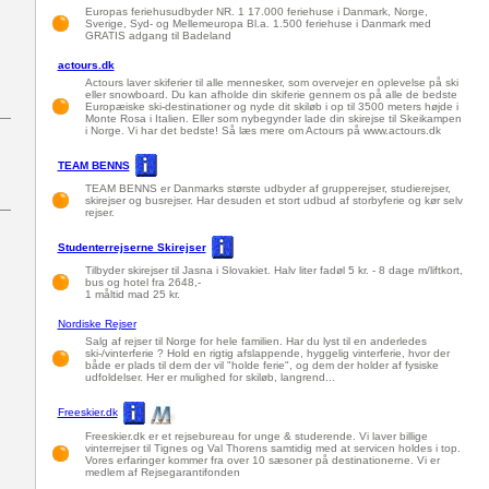
Europas feriehusudbyder NR. 1 17.000 feriehuse i Danmark, Norge,
Sverige, Syd- og Mellemeuropa Bl.a. 1.500 feriehuse i Danmark med
GRATIS adgang til Badeland
actours.dk
Actours laver skiferier til alle mennesker, som overvejer en oplevelse på ski
eller snowboard. Du kan afholde din skiferie gennem os på alle de bedste
Europæiske ski-destinationer og nyde dit skiløb i op til 3500 meters højde i
Monte Rosa i Italien. Eller som nybegynder lade din skirejse til Skeikampen
i Norge. Vi har det bedste! Så læs mere om Actours på www.actours.dk
TEAM BENNS
TEAM BENNS er Danmarks største udbyder af grupperejser, studierejser,
skirejser og busrejser. Har desuden et stort udbud af storbyferie og kør selv
rejser.
Studenterrejserne Skirejser
Tilbyder skirejser til Jasna i Slovakiet. Halv liter fadøl 5 kr. - 8 dage m/liftkort,
bus og hotel fra 2648,-
1 måltid mad 25 kr.
Nordiske Rejser
Salg af rejser til Norge for hele familien. Har du lyst til en anderledes
ski-/vinterferie ? Hold en rigtig afslappende, hyggelig vinterferie, hvor der
både er plads til dem der vil "holde ferie", og dem der holder af fysiske
udfoldelser. Her er mulighed for skiløb, langrend...
Freeskier.dk
Freeskier.dk er et rejsebureau for unge & studerende. Vi laver billige
vinterrejser til Tignes og Val Thorens samtidig med at servicen holdes i top.
Vores erfaringer kommer fra over 10 sæsoner på destinationerne. Vi er
medlem af Rejsegarantifonden