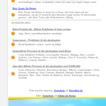
snemeldinger, udstyr, restpladser, priser på rejser og meget meget mere.
Brdr. Druds Ski Rejser
Brdr. Druds Ski Rejser er langt fra et firma. Det hele køres på ren
privatbasis, og der er bestemt ikke tilknyttet nogle former for økonomisk
gevinst - slet ikke! Turen går til Neukirchen i Østrig.
SPONSORLINKS
Billig-Flybillet.dk - Billige flybilletter til hele verden
Søg i flere Lavprisflyselskaber samtidigt!
Supersaver - Flybilleter til din destination
Bestil flybilletten online - nemt og billigt!
Superbillige Flyrejser til din destination med MrJet
F.eks flybilletter til Miami, Los Angeles, Alicante, Malaga, Nice, London,
Sydney, Las Palmas / Gran canaria, Malaga, John F. Kennedy, Palma de
Mallorca, Leipzig, Madrid.....
Søg efter Billige Flyrejser til din destination ved STERLING
F.eks lufthavne i Alicante, Barcelona, Bergen, Billund, Copenhagen, Crete -
Chania, Göteborg, Gran Canaria, Madeira, Malaga, Malmö, Milano,
Bergamo, Nice, Oslo, Palma de Mallorca, Rome, Stavanger, Stockholm og
Tenerife
Prøv samme søgning:
Vinterferie
på
Rejs-Med.dk
Eller:
Vinterferie
på
Klikket.dk Rejser