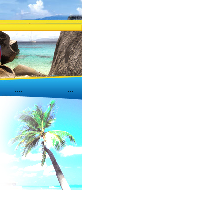
....
...