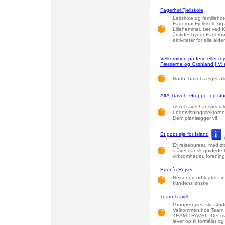
Fagerhøi Fjellskole
Lejrskole og familiehot
Fagerhøi Fjellskole og A
Lillehammer, tæt ved Kv
årstider byder Fager
aktiviteter for alle ald
Velkommen på ferie eller rejs
Færøerne og Grønland | Vi er
North Travel sælger all
AlfA Travel - Gruppe- og stu
AlfA Travel har speciali
undervisningssektoren.
Dem planlægger vi!
Et godt øje for Island
Et rejsebureau med sto
s¨åvel dansk guidede t
virksomheder, forening
Egon´s Rejser
Rejser og udflugter i 
kundens ønske.
Team Travel
Grupperejser, ski, stud
Velkommen hos Team Tr
TEAM TRAVEL. Det må h
lever op til formålet o