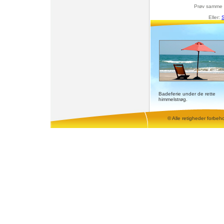
Prøv samme 
Eller:
S
Badeferie under de rette
himmelstrøg.
© Alle retigheder forbeh