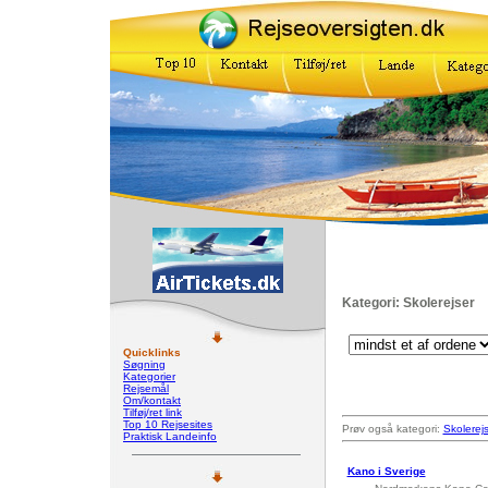
Kategori: Skolerejser
Quicklinks
Søgning
Kategorier
Rejsemål
Om/kontakt
Tilføj/ret link
Top 10 Rejsesites
Prøv også kategori:
Skolerej
Praktisk Landeinfo
Kano i Sverige