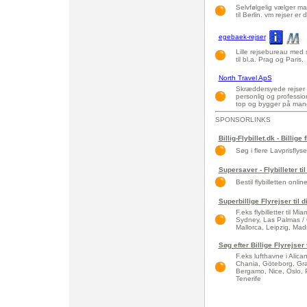
Selvfølgelig vælger ma
til Berlin. vm rejser er
egebaek-rejser
Lille rejsebureau med s
til bl.a. Prag og Paris.
North Travel ApS
Skræddersyede rejser 
personlig og professio
top og bygger på mang
SPONSORLINKS
Billig-Flybillet.dk - Billige 
Søg i flere Lavprisflys
Supersaver - Flybilleter til
Bestil flybilletten onlin
Superbillige Flyrejser til 
F.eks flybilletter til 
Sydney, Las Palmas / 
Mallorca, Leipzig, Madri
Søg efter Billige Flyrejser
F.eks lufthavne i Alic
Chania, Göteborg, Gra
Bergamo, Nice, Oslo, 
Tenerife