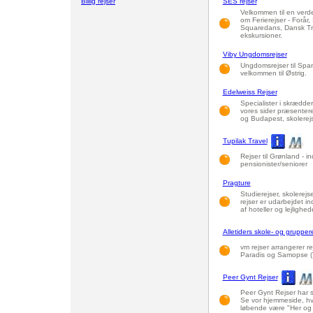
Billig rejser
SES rejser
Velkommen til en verde
om Ferierejser - Forår,
Squaredans, Dansk Tra
ekskursioner.
Viby Ungdomsrejser
Ungdomsrejser til Spani
velkommen til Østrig.
Edelweiss Rejser
Specialister i skrædder
vores sider præsenterer 
og Budapest, skolerejs
Tupilak Travel
Rejser til Grønland - in
pensionister/seniorer
Pragture
Studierejser, skolerejse
rejser er udarbejdet i
af hoteller og lejlighed
Alletiders skole- og grupper
vm rejser arrangerer re
Paradis og Samopse (T
Peer Gynt Rejser
Peer Gynt Rejser har s
Se vor hjemmeside, hvo
løbende være "Her og n