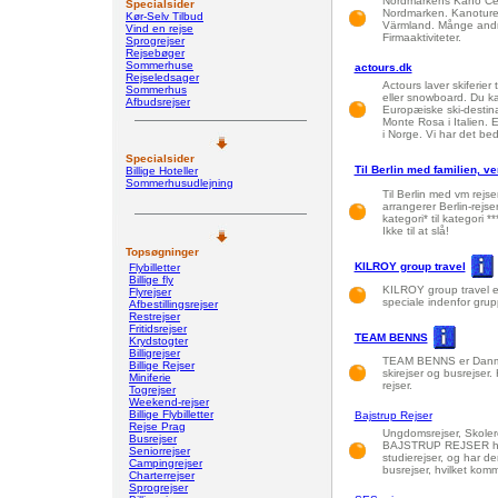
Nordmarkens Kano Cen
Specialsider
Nordmarken. Kanoturer
Kør-Selv Tilbud
Värmland. Månge andra
Vind en rejse
Firmaaktiviteter.
Sprogrejser
Rejsebøger
Sommerhuse
actours.dk
Rejseledsager
Actours laver skiferier
Sommerhus
eller snowboard. Du ka
Afbudsrejser
Europæiske ski-destinat
Monte Rosa i Italien. 
i Norge. Vi har det b
Specialsider
Til Berlin med familien, v
Billige Hoteller
Sommerhusudlejning
Til Berlin med vm rejse
arrangerer Berlin-rejser
kategori* til kategori *
Ikke til at slå!
Topsøgninger
KILROY group travel
Flybilletter
Billige fly
KILROY group travel e
Flyrejser
speciale indenfor grupp
Afbestillingsrejser
Restrejser
Fritidsrejser
TEAM BENNS
Krydstogter
Billigrejser
TEAM BENNS er Danmark
Billige Rejser
skirejser og busrejser.
Miniferie
rejser.
Togrejser
Weekend-rejser
Billige Flybilletter
Bajstrup Rejser
Rejse Prag
Ungdomsrejser, Skolere
Busrejser
BAJSTRUP REJSER har 
Seniorrejser
studierejser, og har de
Campingrejser
busrejser, hvilket kom
Charterrejser
Sprogrejser