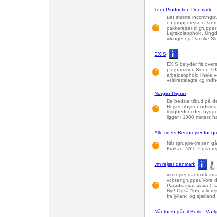
Tour Production Denmark
Det største incomingbu
en grupperejse i Danm
pakkerejser til grupper
Lejrskoleophold, Ungdom
vikinger og Danske Sl
EXIS
EXIS betyder frit overs
programmer. Siden 198
arbejdsophold i hele v
veltilrettelagte og indh
Norges Rejser
De bedste tilbud på de
Rejser tilbyder indivi
lejligheder i den hygge
ligger i 1000 meters høj
Alle tiders Berlinrejser for g
Når (gruppe-)rejsen går
Krakau. NYT! Også rejse
vm rejser danmark
vm rejser danmark arr
voksengrupper. Vore de
Paradis med action), L
Nyt! Også "kør selv rejs
fra jylland og sjælland 
Når turen går til Berlin. Væl