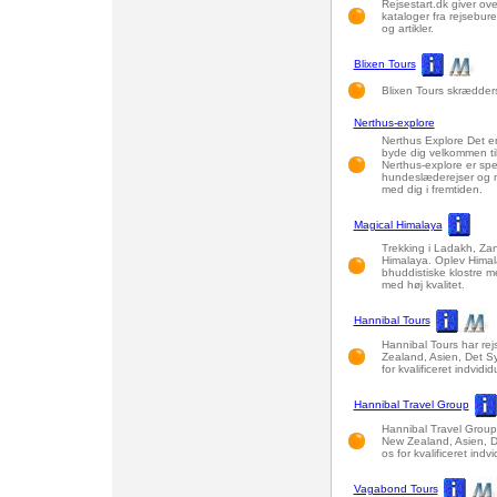
Rejsestart.dk giver ove
kataloger fra rejsebur
og artikler.
Blixen Tours
Blixen Tours skræddersy
Nerthus-explore
Nerthus Explore Det e
byde dig velkommen til
Nerthus-explore er spec
hundeslæderejser og mo
med dig i fremtiden.
Magical Himalaya
Trekking i Ladakh, Zan
Himalaya. Oplev Himala
bhuddistiske klostre m
med høj kvalitet.
Hannibal Tours
Hannibal Tours har rejs
Zealand, Asien, Det Sy
for kvalificeret indvidi
Hannibal Travel Group
Hannibal Travel Group h
New Zealand, Asien, D
os for kvalificeret indv
Vagabond Tours