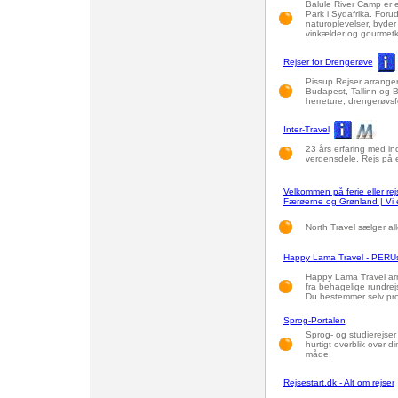
Balule River Camp er e
Park i Sydafrika. Foru
naturoplevelser, byde
vinkælder og gourmet
Rejser for Drengerøve
Pissup Rejser arranger
Budapest, Tallinn og B
herreture, drengerøvsf
Inter-Travel
23 års erfaring med indi
verdensdele. Rejs på eg
Velkommen på ferie eller rejs
Færøerne og Grønland | Vi er
North Travel sælger all
Happy Lama Travel - PERUs
Happy Lama Travel arra
fra behagelige rundrejs
Du bestemmer selv pro
Sprog-Portalen
Sprog- og studierejser 
hurtigt overblik over 
måde.
Rejsestart.dk - Alt om rejser