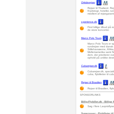
Orkiderejser
Rejser til Thailand. Rejs
Krydstogt, hoteller, rund
medlem af rejsegarant
x-perience.dk
Find billige tilbud på 
de store koncerter.
Marco Polo Tours
Marco Polo Tours er spe
rundrejser med dansk r
Stillehavsøerne, Afrik
Mellemamerika samt No
dem, der prioriterer ov
ophold på unikke desti
Cubarejser.dk
Cubarejser.dk, specialist
cuba, flybilletter til cu
Rejser til Brasilien
Rejser til Brasilien, flyb
SPONSORLINKS
Billig-Flybillet.dk - Billige 
Søg i flere Lavprisflys
Supersaver - Flybilleter til