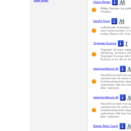
Billig rejser
Otium Rejser
Billige flypriser og pakk
Antalya.
DanFil Tours
Individuelle ferierejs
med vores kunder. Vi sa
holder åbent når I har 
Togrejser Europa
Togrejser Europa sælge
Hamborg, Schweiz, Am
Togrejser Europa står f
Europa er en del af Je
www.handitours.dk
HandiTours ApS har spe
sammensat fra vores vi
funktionshæmmet slappe
oplevelser. Alle kan k
ikke i kørestol.
www.handitours.dk
HandiTours ApS har spe
sammensat fra vores vi
funktionshæmmet slappe
oplevelser. Alle kan k
ikke i kørestol.
Balule River Camp