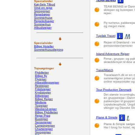
TEAM BENNS
Specialsider
Kør-Selv Tilbud
TEAM BENNS er Danmark
Vind en rejse
skirejser og busrejser.
Sprogrejser
rejser.
Rejsebøger
Sommerhuse
Rejseledsager
Fly tur/retur, pakkerejs
Sommerhus
og meget mere.
Afbudsrejser
Tupilak Travel
Rejser til Grønland - in
Specialsider
pensionister/seniorer
Billige Hoteller
Sommerhusudlejning
Island Adventure Rejser
Firma-, gruppe- og pakke
skræddersyet til dine ø
Topsøgninger
TravelWatch
Flybilletter
Travelwatch.dk er en 
Billige fly
sammenligner priser på 
Flyrejser
online rejseportaler og 
Afbestillingsrejser
Restrejser
Fritidsrejser
Tour Production Denmark
Krydstogter
Det største incomingbu
Billigrejser
en grupperejse i Danm
Billige Rejser
pakkerejser til grupper
Miniferie
Lejrskoleophold, Ungdom
Togrejser
vikinger og Danske Sl
Weekend-rejser
Billige Flybilletter
Rejse Prag
Plane & Simple
Busrejser
Seniorrejser
Plane & Simple sælger f
Campingrejser
Har I brug for hotel, re
Charterrejser
Sprogrejser