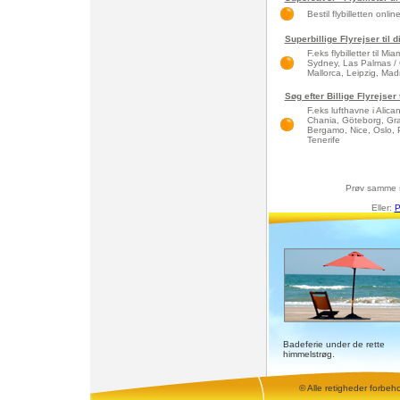
Bestil flybilletten onlin
Superbillige Flyrejser til 
F.eks flybilletter til 
Sydney, Las Palmas / 
Mallorca, Leipzig, Madri
Søg efter Billige Flyrejser
F.eks lufthavne i Alic
Chania, Göteborg, Gra
Bergamo, Nice, Oslo, 
Tenerife
Prøv samme 
Eller:
P
Badeferie under de rette
himmelstrøg.
© Alle retigheder forbeh