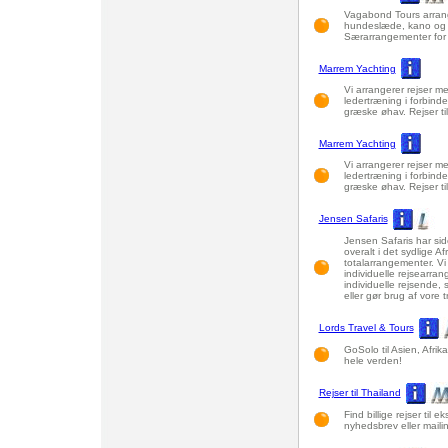
Vagabond Tours arranger
hundeslæde, kano og kaj
Særarrangementer for 
Marrem Yachting
Vi arrangerer rejser me
ledertræning i forbind
græske øhav. Rejser til 
Marrem Yachting
Vi arrangerer rejser me
ledertræning i forbind
græske øhav. Rejser til 
Jensen Safaris
Jensen Safaris har sid
overalt i det sydlige A
totalarrangementer. Vi
individuelle rejsearra
individuelle rejsende, 
eller gør brug af vore tr
Lords Travel & Tours
GoSolo til Asien, Afrik
hele verden!
Rejser til Thailand
Find billige rejser til 
nyhedsbrev eller maili