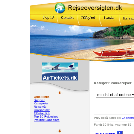
Kategori: Pakkerejser
Quicklinks
Søgning
Kategorier
Rejsemål
Om/kontakt
Tilføj/ret link
Top 10 Rejsesites
Prøv også kategori:
Charterre
Praktisk Landeinfo
Fandt 39 links, viser top 35