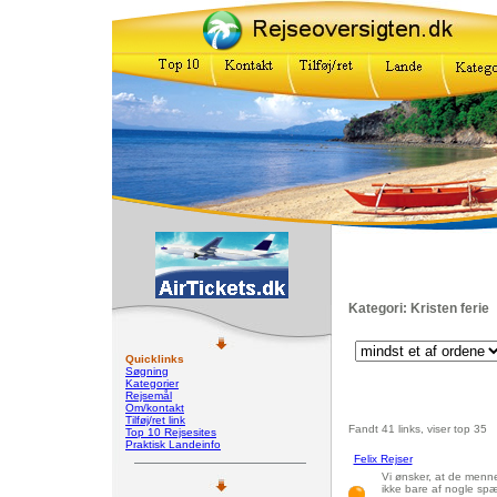
Kategori: Kristen ferie
Quicklinks
Søgning
Kategorier
Rejsemål
Om/kontakt
Tilføj/ret link
Fandt 41 links, viser top 35
Top 10 Rejsesites
Praktisk Landeinfo
Felix Rejser
Vi ønsker, at de mennes
ikke bare af nogle sp