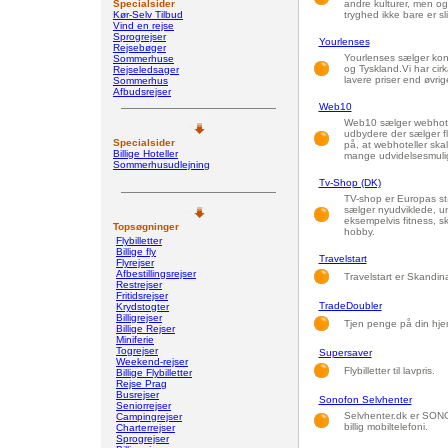
Specialsider
andre kulturer, men og
Kør-Selv Tilbud
tryghed ikke bare er sl
Vind en rejse
Sprogrejser
Yourlenses
Rejsebøger
Yourlenses sælger kont
Sommerhuse
og Tyskland.Vi har cirk
Rejseledsager
lavere priser end øvri
Sommerhus
Afbudsrejser
Web10
Web10 sælger webhotel
udbydere der sælger f
Specialsider
på, at webhoteller ska
Billige Hoteller
mange udvidelsesmuli
Sommerhusudlejning
Tv-Shop (DK)
TV-shop er Europas stø
sælger nyudviklede, u
eksempelvis fitness, s
Topsøgninger
hobby.
Flybilletter
Billige fly
Travelstart
Flyrejser
Afbestillingsrejser
Travelstart er Skandin
Restrejser
Fritidsrejser
TradeDoubler
Krydstogter
Billigrejser
Tjen penge på din hj
Billige Rejser
Miniferie
Togrejser
Supersaver
Weekend-rejser
Flybilletter til lavpris.
Billige Flybilletter
Rejse Prag
Busrejser
Sonofon Selvhenter
Seniorrejser
Selvhenter.dk er SONO
Campingrejser
billig mobiltelefoni.
Charterrejser
Sprogrejser