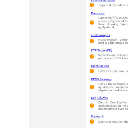
Tegn et 3 måneders 
Eurocamp
Eurocamp  luksuscamp
største udbydere af fer
Italien, Frankrig, Spa
og Tyskland.
e-takeaway.dk
e-takeaway.dk - online
mad til både private o
DTF Travel (DK)
Kvalitetsrejser til lavp
på mere end 300 kvalit
Dress-for-less
HABURI er på banen i
DFDS Seaways
Hos DFDS Seaways kan 
og skirejser, transpo
tilbyder en bred vifte 
Den Blå Avis
Dba.dk - Den Blå Avis 
markedsplads og har o
mellem private over de
Dating.dk
Danmarks mest kendte 