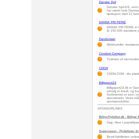
Danske Spil
Danske Spil A/S, som i
har været hele Danmark
tipskupon med 12 kamp
DANSK FRI FERIE
DANSK FRI FERIE er Da
år 150.000 danskere på
Dandomain
Webhoteller, domæner 
Condom Company
Tusinder af mennesker 
CDON
CDON.COM - din pladeb
Billigsport24
Billigsport24.dk er D
udvalg er bredt, og k
Sortimentet er som i e
specialvarer. Vores m
sportsprodukter.
SPONSORLINKS
Billig-Flybillet.dk - Billige 
Søg i flere Lavprisflys
Supersaver - Flybilleter til
Bestil flybilletten onlin