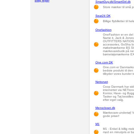
Billig rejser
SmartGuy.dk/SmartGirl.dk
Store mærker til små pr
Seat24 DK
Billige flybilletter til h
Onefashion
OneFashion er en del 
Name it, Jack & Jones
OUTFITTERS NATION, N
accessories, GoSha 
møbelmærkerne BS Stud
mærkevarebutik på nett
børnetøjsmærkerne EXI
One.com DK
One.com er Danmarks b
bedste produkt til den
tilbyder vores kunder t
Nettorvet
Coop Danmark har side
internettet via NETtorv
Kontor, Have- og Byg
Tasker og Tøj bestilles
efter eget valg.
Menscloset.dk
Mærkevare-undertøj! Vi
gode priser!
M1
M1 - Enkel & billig mo
med en minutpris er ba