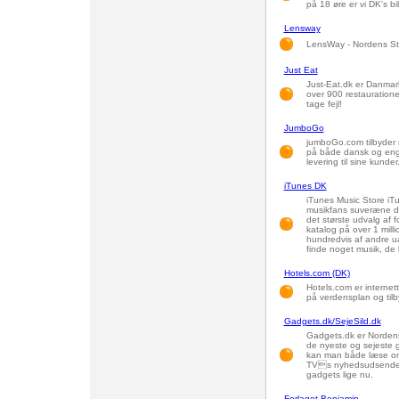
på 18 øre er vi DK's bi
Lensway
LensWay - Nordens Stør
Just Eat
Just-Eat.dk er Danmark
over 900 restaurationer
tage fejl!
JumboGo
jumboGo.com tilbyder m
på både dansk og engel
levering til sine kunder
iTunes DK
iTunes Music Store iTu
musikfans suveræne di
det største udvalg af f
katalog på over 1 milli
hundredvis af andre u
finde noget musik, de 
Hotels.com (DK)
Hotels.com er internett
på verdensplan og tilb
Gadgets.dk/SejeSild.dk
Gadgets.dk er Nordens
de nyeste og sejeste g
kan man både læse om 
TVs nyhedsudsendel
gadgets lige nu.
Forlaget Benjamin