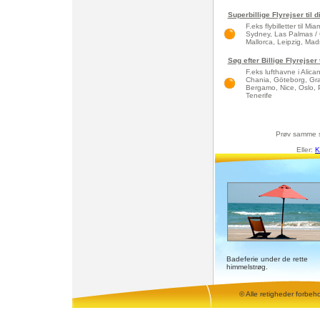
Superbillige Flyrejser til 
F.eks flybilletter til 
Sydney, Las Palmas / 
Mallorca, Leipzig, Madri
Søg efter Billige Flyrejser
F.eks lufthavne i Alic
Chania, Göteborg, Gra
Bergamo, Nice, Oslo, 
Tenerife
Prøv samme 
Eller:
K
Badeferie under de rette
himmelstrøg.
© Alle retigheder forbeh