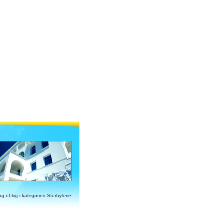
ag et kig i kategorien Storbyferie