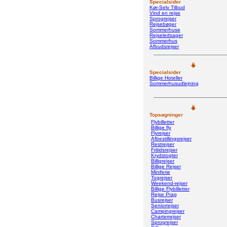
Specialsider
Kør-Selv Tilbud
Vind en rejse
Sprogrejser
Rejsebøger
Sommerhuse
Rejseledsager
Sommerhus
Afbudsrejser
Specialsider
Billige Hoteller
Sommerhusudlejning
Topsøgninger
Flybilletter
Billige fly
Flyrejser
Afbestillingsrejser
Restrejser
Fritidsrejser
Krydstogter
Billigrejser
Billige Rejser
Miniferie
Togrejser
Weekend-rejser
Billige Flybilletter
Rejse Prag
Busrejser
Seniorrejser
Campingrejser
Charterrejser
Sprogrejser