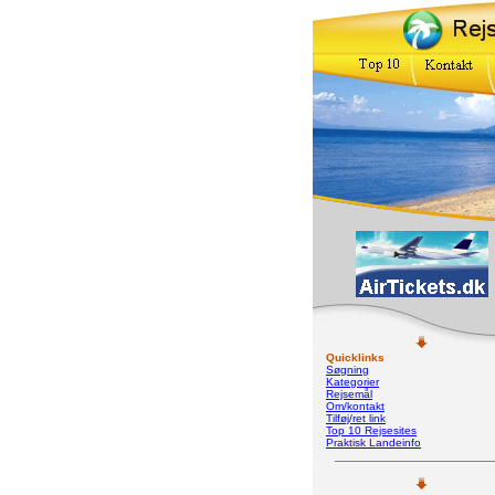
Quicklinks
Søgning
Kategorier
Rejsemål
Om/kontakt
Tilføj/ret link
Top 10 Rejsesites
Praktisk Landeinfo