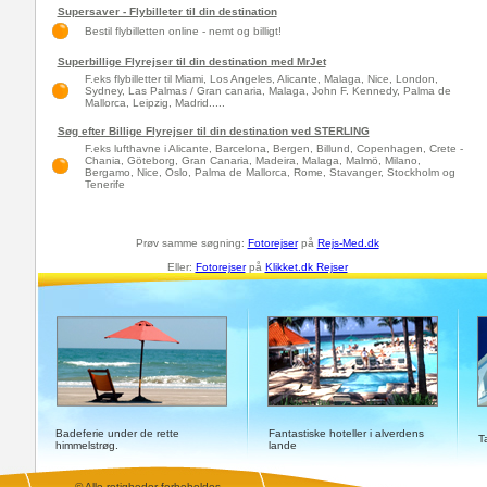
Supersaver - Flybilleter til din destination
Bestil flybilletten online - nemt og billigt!
Superbillige Flyrejser til din destination med MrJet
F.eks flybilletter til Miami, Los Angeles, Alicante, Malaga, Nice, London,
Sydney, Las Palmas / Gran canaria, Malaga, John F. Kennedy, Palma de
Mallorca, Leipzig, Madrid.....
Søg efter Billige Flyrejser til din destination ved STERLING
F.eks lufthavne i Alicante, Barcelona, Bergen, Billund, Copenhagen, Crete -
Chania, Göteborg, Gran Canaria, Madeira, Malaga, Malmö, Milano,
Bergamo, Nice, Oslo, Palma de Mallorca, Rome, Stavanger, Stockholm og
Tenerife
Prøv samme søgning:
Fotorejser
på
Rejs-Med.dk
Eller:
Fotorejser
på
Klikket.dk Rejser
Badeferie under de rette
Fantastiske hoteller i alverdens
T
himmelstrøg.
lande
© Alle retigheder forbeholdes.