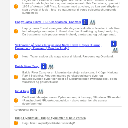
Fugle-, foto-,vandre- & naturrejser. Velkommen til Ibis Excursions - det
internationale fugle-, foto- og naturrejseselskab. Ibis Excursions, oprettet i
1994 af skotten Jeff Price, fortsætter med at vokse, og kan stolt tilbyde et
stort udvalg af fugle-, foto- og naturrejser til vores oplevelseshungrende
kundekreds.
Happy Lama Travel - PERUspecialisten i Danmark
Happy Lama Travel arrangerer alle slags individuelle oplevelser i hele Peru
fra behagelige rundrejser i bil med chauffør til trekking og bjergbestigning.
Du bestemmer selv programmets indhold, afrejsedato og deltagerantal.
Velkommen på ferie eller rejse med North Travel | Rejser til Island,
Færøerne og Grønland | Vi er her for dig!
North Travel sælger alle slags rejser til Island, Færøerne og Grønland.
Balule River Camp
Balule River Camp er en luksuriøs danskejet safaricamp i Krüger National
Park i Sydafrika. Foruden intense og ekstraordinære dyre- og
naturoplevelser, byder opholdet på luksusværelser, swimmingpool, egen
vinkælder og gourmetkokke.
Rid & Rejs
Dedikeret ride-rejsebureau Oplev verden på hesteryg *Rideferie *Ridesafari
*Ranchophold *Rideekspespedition - aktive rejser for alle uanset
rideerfarenhed!
SPONSORLINKS
Billig-Flybillet.dk - Billige flybilletter til hele verden
Søg i flere Lavprisflyselskaber samtidigt!