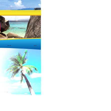
....
...