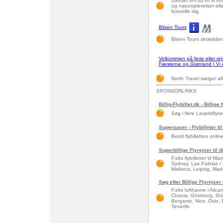
Uanset om du er til sol 
og naturoplevelser elle
forestille dig.
Blixen Tours
Blixen Tours skræddersy
Velkommen på ferie eller rejs
Færøerne og Grønland | Vi er
North Travel sælger all
SPONSORLINKS
Billig-Flybillet.dk - Billige 
Søg i flere Lavprisflys
Supersaver - Flybilleter til
Bestil flybilletten onlin
Superbillige Flyrejser til 
F.eks flybilletter til 
Sydney, Las Palmas / 
Mallorca, Leipzig, Madri
Søg efter Billige Flyrejser
F.eks lufthavne i Alic
Chania, Göteborg, Gra
Bergamo, Nice, Oslo, 
Tenerife