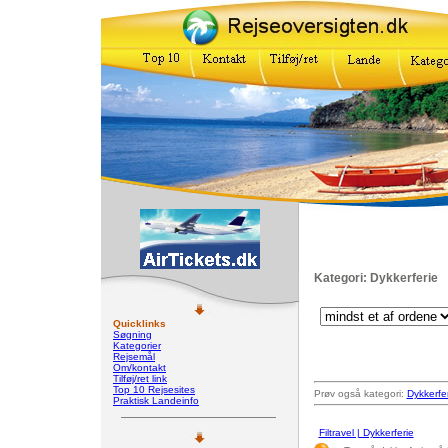
Kategori: Dykkerferie
Quicklinks
Søgning
Kategorier
Rejsemål
Om/kontakt
Tilføj/ret link
Top 10 Rejsesites
Prøv også kategori:
Dykkerfe
Praktisk Landeinfo
Filtravel | Dykkerferie