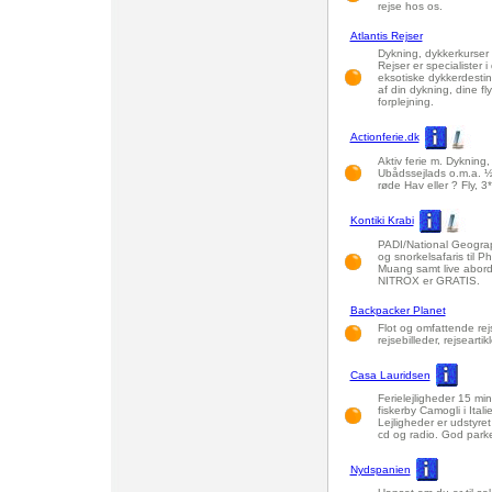
rejse hos os.
Atlantis Rejser
Dykning, dykkerkurser 
Rejser er specialister 
eksotiske dykkerdestina
af din dykning, dine fl
forplejning.
Actionferie.dk
Aktiv ferie m. Dykning,
Ubådssejlads o.m.a. ½ 
røde Hav eller ? Fly, 3
Kontiki Krabi
PADI/National Geograp
og snorkelsafaris til 
Muang samt live abords
NITROX er GRATIS.
Backpacker Planet
Flot og omfattende rej
rejsebilleder, rejseartikl
Casa Lauridsen
Ferielejligheder 15 minu
fiskerby Camogli i Ital
Lejligheder er udstyre
cd og radio. God parke
Nydspanien