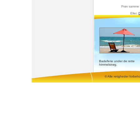
Prøv samme 
Eller:
D
Badeferie under de rette
himmelstrøg.
© Alle retigheder forbeh