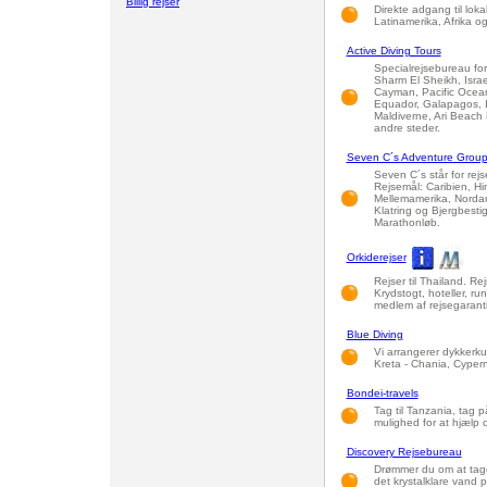
Billig rejser
Direkte adgang til lok
Latinamerika, Afrika o
Active Diving Tours
Specialrejsebureau for
Sharm El Sheikh, Israe
Cayman, Pacific Ocean
Equador, Galapagos, I
Maldiverne, Ari Beach
andre steder.
Seven C´s Adventure Grou
Seven C´s står for rejse
Rejsemål: Caribien, H
Mellemamerika, Nordame
Klatring og Bjergbesti
Marathonløb.
Orkiderejser
Rejser til Thailand. Rejs
Krydstogt, hoteller, rund
medlem af rejsegarant
Blue Diving
Vi arrangerer dykkerkur
Kreta - Chania, Cypern
Bondei-travels
Tag til Tanzania, tag p
mulighed for at hjælp
Discovery Rejsebureau
Drømmer du om at tage
det krystalklare vand p