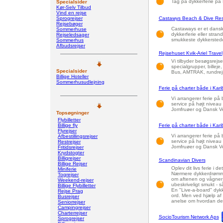
Tag på dykkerferie på Fi
Specialsider
Kør-Selv Tilbud
Vind en rejse
Sprogrejser
Castawys Beach & Dive Res
Rejsebøger
Castaways er et dansk r
Sommerhuse
dykkerferie eller stran
Rejseledsager
smukkeste dykkersteder
Sommerhus
Afbudsrejser
Rejsehuset Kvik-Ariel Travel
Vi tilbyder besøgsrejser
specialgrupper, billej
Specialsider
Bus, AMTRAK, rundrejs
Billige Hoteller
Sommerhusudlejning
Ferie på charter både i Kar
Vi arrangerer ferie på
service på højt niveau 
Jomfruøer og Dansk Ve
Topsøgninger
Flybilletter
Billige fly
Ferie på charter både i Kar
Flyrejser
Vi arrangerer ferie på
Afbestillingsrejser
service på højt niveau 
Restrejser
Jomfruøer og Dansk Ve
Fritidsrejser
Krydstogter
Billigrejser
Scandinavian Divers
Billige Rejser
Oplev dit livs ferie i
Miniferie
Nærmere dykkerdrømmen
Togrejser
om aftenen og vågner 
Weekend-rejser
ubeskriveligt smukt - så
Billige Flybilletter
En "Live-a-board" dykk
Rejse Prag
ord. Men ved hjælp af 
Busrejser
anelse om hvordan de
Seniorrejser
Campingrejser
Charterrejser
SocioTourism Network Aps
Sprogrejser