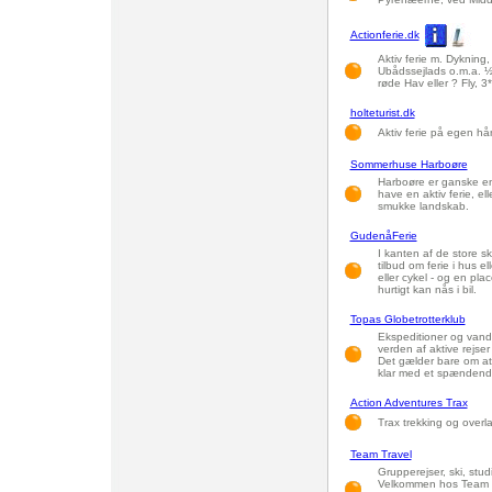
Actionferie.dk
Aktiv ferie m. Dykning,
Ubådssejlads o.m.a. ½ 
røde Hav eller ? Fly, 3
holteturist.dk
Aktiv ferie på egen hå
Sommerhuse Harboøre
Harboøre er ganske enke
have en aktiv ferie, el
smukke landskab.
GudenåFerie
I kanten af de store 
tilbud om ferie i hus ell
eller cykel - og en plac
hurtigt kan nås i bil.
Topas Globetrotterklub
Ekspeditioner og vandr
verden af aktive rejser
Det gælder bare om at 
klar med et spændend
Action Adventures Trax
Trax trekking og overl
Team Travel
Grupperejser, ski, stud
Velkommen hos Team Tr