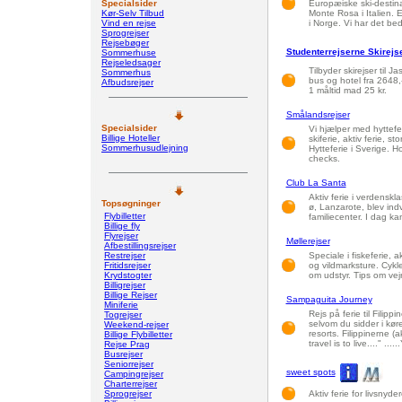
Specialsider
Europæiske ski-destinat
Kør-Selv Tilbud
Monte Rosa i Italien. 
Vind en rejse
i Norge. Vi har det b
Sprogrejser
Rejsebøger
Studenterrejserne Skirejs
Sommerhuse
Rejseledsager
Tilbyder skirejser til Ja
Sommerhus
bus og hotel fra 2648,
Afbudsrejser
1 måltid mad 25 kr.
Smålandsrejser
Specialsider
Vi hjælper med hytteferi
Billige Hoteller
skiferie, aktiv ferie, 
Sommerhusudlejning
Hytteferie i Sverige. 
checks.
Club La Santa
Aktiv ferie i verdensk
Topsøgninger
ø, Lanzarote, blev indv
Flybilletter
familiecenter. I dag kan
Billige fly
Flyrejser
Møllerejser
Afbestillingsrejser
Restrejser
Speciale i fiskeferie, a
Fritidsrejser
og vildmarksture. Cykle
Krydstogter
om udstyr. Tips om vejr
Billigrejser
Billige Rejser
Sampaguita Journey
Miniferie
Rejs på ferie til Filip
Togrejser
selvom du sidder i kør
Weekend-rejser
resorts. Filippinerne (a
Billige Flybilletter
travel is to live...." .
Rejse Prag
Busrejser
Seniorrejser
sweet spots
Campingrejser
Charterrejser
Sprogrejser
Aktiv ferie for livsnyd