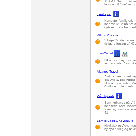
TEAM TRAVEL. Det må h
lever op til formålet o
cykelrejser
Kombiner familieferie
landevejsture på Kret
oplever Kreta fra cyke
Village Catalan
Village Catalan er en 
tidligere besøgt af HC
Inter-Travel
23 års erfaring med indi
verdensdele. Rejs på eg
Albatros Travel
Aktiv adventureferie og
om: Afrika, Det indis
Østen, Fjern østen, Au
Caribien Latinamerika
Vrå Højskole
Sommerkursus på Vrå H
landskab, lyset, livsg
foredrag, samtale, kon
42
Samos Sport & Adventure
Havkajak og Adventur
bjergvandring og havka