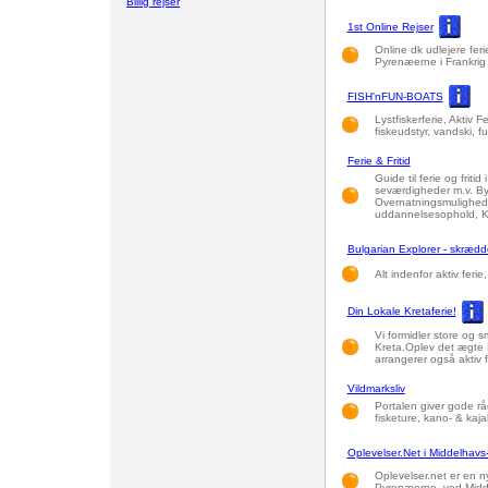
Billig rejser
1st Online Rejser
Online dk udlejere feri
Pyrenæerne i Frankrig
FISH'nFUN-BOATS
Lystfiskerferie, Aktiv 
fiskeudstyr, vandski, f
Ferie & Fritid
Guide til ferie og friti
seværdigheder m.v. Bye
Overnatningsmuligheder
uddannelsesophold, Ku
Bulgarian Explorer - skrædde
Alt indenfor aktiv ferie
Din Lokale Kretaferie!
Vi formidler store og 
Kreta.Oplev det ægte K
arrangerer også aktiv fe
Vildmarksliv
Portalen giver gode råd 
fisketure, kano- & kaja
Oplevelser.Net i Middelhav
Oplevelser.net er en ny
Pyrenæerne, ved Midd