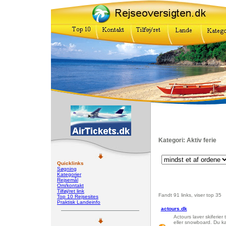
Kategori: Aktiv ferie
Quicklinks
Søgning
Kategorier
Rejsemål
Om/kontakt
Tilføj/ret link
Fandt 91 links, viser top 35
Top 10 Rejsesites
Praktisk Landeinfo
actours.dk
Actours laver skiferier
eller snowboard. Du ka