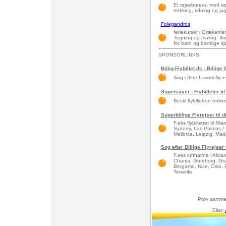
Et rejsebureau med spe
trekking, ridning og jag
Folegandros
feriekurser i Grækenla
Tegning og maling. Iko
for børn og barnlige s
SPONSORLINKS
Billig-Flybillet.dk - Billige 
Søg i flere Lavprisflys
Supersaver - Flybilleter til
Bestil flybilletten onlin
Superbillige Flyrejser til 
F.eks flybilletter til 
Sydney, Las Palmas / 
Mallorca, Leipzig, Madri
Søg efter Billige Flyrejser
F.eks lufthavne i Alic
Chania, Göteborg, Gra
Bergamo, Nice, Oslo, 
Tenerife
Prøv samme
Eller: