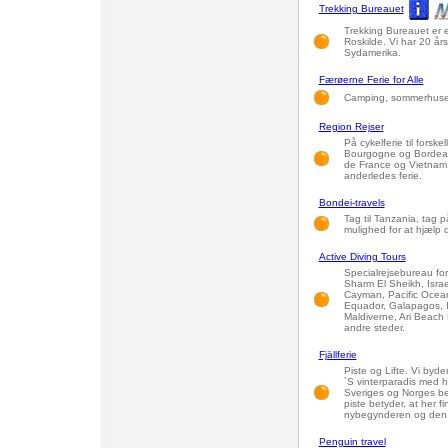
Trekking Bureauet
Trekking Bureauet er 
Roskilde. Vi har 20 års 
Sydamerika.
Færøerne Ferie for Alle
Camping, sommerhuse,
Region Rejser
På cykelferie til forsk
Bourgogne og Bordeau
de France og Vietnam. 
anderledes ferie.
Bondei-travels
Tag til Tanzania, tag p
mulighed for at hjælp
Active Diving Tours
Specialrejsebureau for
Sharm El Sheikh, Israe
Cayman, Pacific Ocean
Equador, Galapagos, I
Maldiverne, Ari Beach
andre steder.
Fjällferie
Piste og Lifte. Vi byd
´S vinterparadis med h
Sveriges og Norges bed
piste betyder, at her f
nybegynderen og den m
Penguin travel