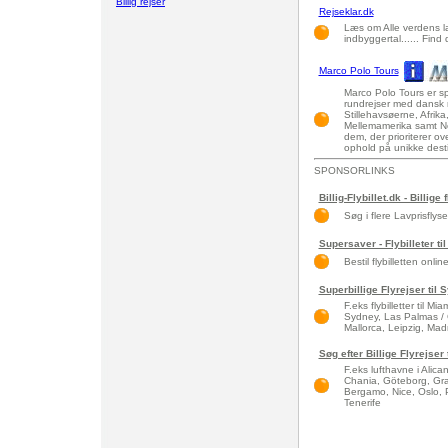
Billig rejser
Rejseklar.dk
Læs om Alle verdens l
indbyggertal...... Find
Marco Polo Tours
Marco Polo Tours er spe
rundrejser med dansk r
Stillehavsøerne, Afrik
Mellemamerika samt No
dem, der prioriterer ov
ophold på unikke desti
SPONSORLINKS
Billig-Flybillet.dk - Billige 
Søg i flere Lavprisflys
Supersaver - Flybilleter til
Bestil flybilletten onlin
Superbillige Flyrejser til
F.eks flybilletter til 
Sydney, Las Palmas / 
Mallorca, Leipzig, Madri
Søg efter Billige Flyrejse
F.eks lufthavne i Alic
Chania, Göteborg, Gra
Bergamo, Nice, Oslo, 
Tenerife