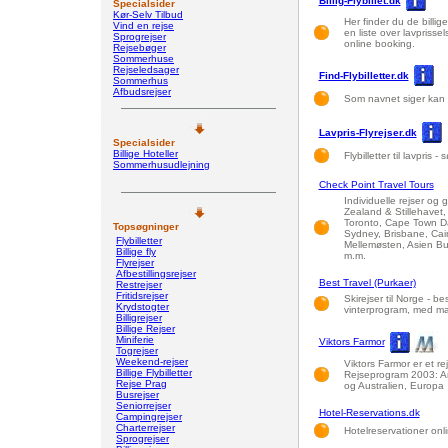
Billig-Flybillet.dk
Specialsider
Kør-Selv Tilbud
Her finder du de billige 
Vind en rejse
en liste over lavprisse
Sprogrejser
online booking.
Rejsebøger
Sommerhuse
Rejseledsager
Find-Flybilletter.dk
Sommerhus
Afbudsrejser
Som navnet siger kan du
Lavpris-Flyrejser.dk
Specialsider
Billige Hoteller
Flybilletter til lavpris
Sommerhusudlejning
Check Point Travel Tours
Individuelle rejser og 
Zealand & Stillehavet,
Toronto, Cape Town Da
Topsøgninger
Sydney, Brisbane, Cair
Flybilletter
Mellemøsten, Asien Bue
Billige fly
m.m.
Flyrejser
Afbestillingsrejser
Best Travel (Purkaer)
Restrejser
Fritidsrejser
Skirejser til Norge - be
Krydstogter
vinterprogram, med mas
Billigrejser
Billige Rejser
Miniferie
Viktors Farmor
Togrejser
Weekend-rejser
Viktors Farmor er et re
Billige Flybilletter
Rejseprogram 2003: Ar
Rejse Prag
og Australien, Europa
Busrejser
Seniorrejser
Hotel-Reservations.dk
Campingrejser
Charterrejser
Hotelreservationer onli
Sprogrejser