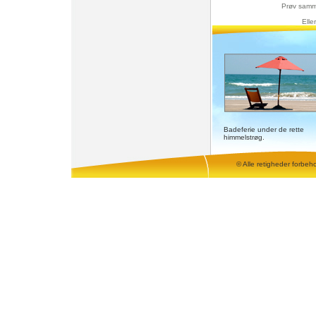
Prøv samm
Elle
Badeferie under de rette
himmelstrøg.
© Alle retigheder forbeh