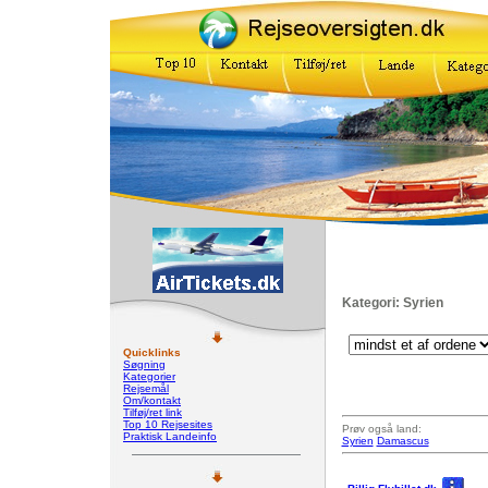
Kategori: Syrien
Quicklinks
Søgning
Kategorier
Rejsemål
Om/kontakt
Tilføj/ret link
Top 10 Rejsesites
Prøv også land:
Praktisk Landeinfo
Syrien
Damascus