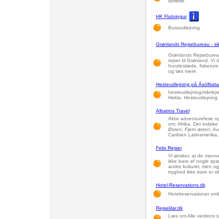
solferie.
HK Flutningur
Bussudlejning
Grønlands Rejsebureau - si
Grønlands Rejsebureau
rejser til Grønland. Vi t
hundeslæde, fisketure
og læs mere.
Hesteudlejning på Ásólfsstað
hesteudlejning/ridelej
Hekla. Hesteudlejning 
Albatros Travel
Aktiv adventureferie og
om: Afrika, Det indis
Østen, Fjern østen, Au
Caribien Latinamerika
Felix Rejser
Vi ønsker, at de mennes
ikke bare af nogle sp
andre kulturer, men og
tryghed ikke bare er sl
Hotel-Reservations.dk
Hotelreservationer onli
Rejseklar.dk
Læs om Alle verdens l