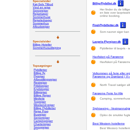
Specialsider
Billig-Flybillet.dk
Kør-Selv Tilbud
Vind en rejse
Her finder du de billige 
Sprogrejser
en liste over lavprisse
Rejsebøger
online booking.
Sommerhuse
Rejseledsager
Sommerhus
Find-Flybilletter.dk
Afbudsrejser
Som navnet siger kan du
Specialsider
Lavpris-Flyrejser.dk
Billige Hoteller
Sommerhusudlejning
Flybilletter til lavpris
Havfiskeri på Færøerne
Havfiskeri på Færøern
Topsøgninger
Flybilletter
Billige fly
Velkommen på ferie eller rejs
Flyrejser
Færøerne og Grønland | Vi er
Afbestillingsrejser
Restrejser
North Travel sælger all
Fritidsrejser
Krydstogter
Billigrejser
Færøerne Ferie for Alle
Billige Rejser
Miniferie
Camping, sommerhuse,
Togrejser
Weekend-rejser
Billige Flybilletter
Sightseeing - Vestmannabjør
Rejse Prag
Busrejser
Oplev de smukke fugle
Seniorrejser
Campingrejser
Best Western hotellerne
Charterrejser
Sprogrejser
Best Western hoteller