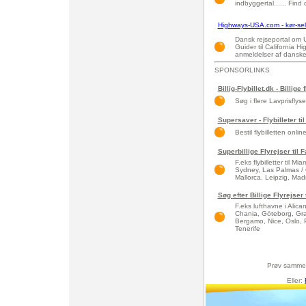
indbyggertal...... Find
Highways-USA.com - kør-selv
Dansk rejseportal om USA
Guider til California H
anmeldelser af danske
SPONSORLINKS
Billig-Flybillet.dk - Billige 
Søg i flere Lavprisflys
Supersaver - Flybilleter til
Bestil flybilletten onlin
Superbillige Flyrejser til
F.eks flybilletter til 
Sydney, Las Palmas / 
Mallorca, Leipzig, Madri
Søg efter Billige Flyrejse
F.eks lufthavne i Alic
Chania, Göteborg, Gra
Bergamo, Nice, Oslo, 
Tenerife
Prøv samme
Eller: