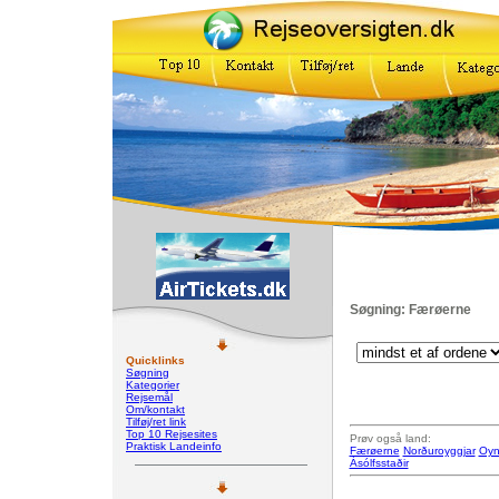
Søgning: Færøerne
Quicklinks
Søgning
Kategorier
Rejsemål
Om/kontakt
Tilføj/ret link
Top 10 Rejsesites
Prøv også land:
Praktisk Landeinfo
Færøerne
Norðuroyggjar
Oyn
Ásólfsstaðir