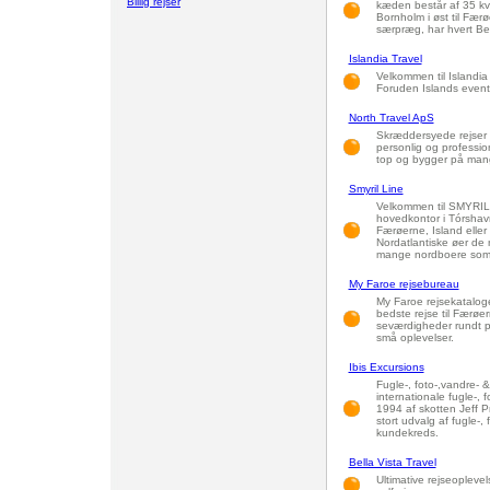
Billig rejser
kæden består af 35 kva
Bornholm i øst til Fær
særpræg, har hvert Be
Islandia Travel
Velkommen til Islandia T
Foruden Islands eventyr
North Travel ApS
Skræddersyede rejser 
personlig og professio
top og bygger på mang
Smyril Line
Velkommen til SMYRIL L
hovedkontor i Tórshav
Færøerne, Island elle
Nordatlantiske øer de n
mange nordboere som 
My Faroe rejsebureau
My Faroe rejsekataloge
bedste rejse til Færøe
seværdigheder rundt på
små oplevelser.
Ibis Excursions
Fugle-, foto-,vandre- &
internationale fugle-, 
1994 af skotten Jeff Pr
stort udvalg af fugle-,
kundekreds.
Bella Vista Travel
Ultimative rejseopleve