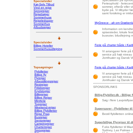
Specialisten på ophold
Specialsider
Ferieophold - feriecen
Kør-Selv Tilbud
sommer, efterår eller 
Vind en rejse
byde på. Vi tilbyder f
Sprogrejser
samt forsikring er inklu
Rejsebøger
Sommerhuse
Rejseledsager
MyGreece - alt om Grækenl
Sommerhus
Afbudsrejser
Information om kendte
spisesteder, lokale fest
busruter, biludlejning 
Specialsider
Ferie på charter både i Kar
Billige Hoteller
Sommerhusudlejning
Vi arrangerer ferie på
service på højt niveau 
Jomfruøer og Dansk Ve
Topsøgninger
Ferie på charter både i Kar
Flybilletter
Vi arrangerer ferie på
Billige fly
service på højt niveau 
Flyrejser
Jomfruøer og Dansk Ve
Afbestillingsrejser
Restrejser
SPONSORLINKS
Fritidsrejser
Krydstogter
Billigrejser
Billig-Flybillet.dk - Billige 
Billige Rejser
Søg i flere Lavprisflys
Miniferie
Togrejser
Weekend-rejser
Supersaver - Flybilleter til
Billige Flybilletter
Rejse Prag
Bestil flybilletten onlin
Busrejser
Seniorrejser
Superbillige Flyrejser til 
Campingrejser
Charterrejser
F.eks flybilletter til 
Sprogrejser
Sydney, Las Palmas / 