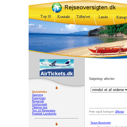
Søgning: øferier
Quicklinks
Søgning
Kategorier
Rejsemål
Om/kontakt
Tilføj/ret link
Top 10 Rejsesites
Prøv også kategori:
Øferier
Praktisk Landeinfo
Team Bornholm