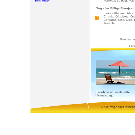
Billig rejser
Mallorca, Leipzig, Madri
Søg efter Billige Flyrejser
F.eks lufthavne i Alic
Chania, Göteborg, Gra
Bergamo, Nice, Oslo, 
Tenerife
Prøv samm
Elle
Badeferie under de rette
himmelstrøg.
© Alle retigheder forbeh