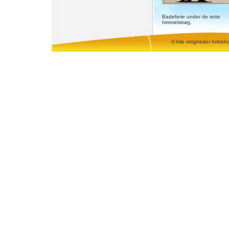
Badeferie under de rette
himmelstrøg.
© Alle retigheder forbeh