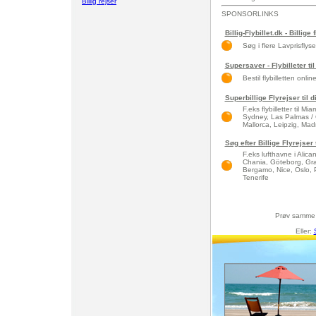
Billig rejser
SPONSORLINKS
Billig-Flybillet.dk - Billige 
Søg i flere Lavprisflys
Supersaver - Flybilleter til
Bestil flybilletten onlin
Superbillige Flyrejser til 
F.eks flybilletter til 
Sydney, Las Palmas / 
Mallorca, Leipzig, Madri
Søg efter Billige Flyrejser
F.eks lufthavne i Alic
Chania, Göteborg, Gra
Bergamo, Nice, Oslo, 
Tenerife
Prøv samme
Eller: