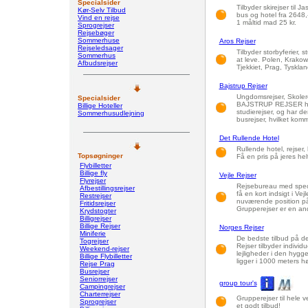
Specialsider
Tilbyder skirejser til Ja
Kør-Selv Tilbud
bus og hotel fra 2648,
Vind en rejse
1 måltid mad 25 kr.
Sprogrejser
Rejsebøger
Sommerhuse
Aros Rejser
Rejseledsager
Tilbyder storbyferier, s
Sommerhus
at leve. Polen, Krako
Afbudsrejser
Tjekkiet, Prag, Tysklan
Bajstrup Rejser
Ungdomsrejser, Skolere
Specialsider
BAJSTRUP REJSER har 
Billige Hoteller
studierejser, og har de
Sommerhusudlejning
busrejser, hvilket kom
Det Rullende Hotel
Rullende hotel, rejser,
Topsøgninger
Få en pris på jeres hel
Flybilletter
Billige fly
Vejle Rejser
Flyrejser
Rejsebureau med speci
Afbestillingsrejser
få en kort indsigt i Vej
Restrejser
nuværende position på
Fritidsrejser
Grupperejser er en and
Krydstogter
Billigrejser
Billige Rejser
Norges Rejser
Miniferie
De bedste tilbud på de
Togrejser
Rejser tilbyder indivi
Weekend-rejser
lejligheder i den hygge
Billige Flybilletter
ligger i 1000 meters høj
Rejse Prag
Busrejser
Seniorrejser
group tour's
Campingrejser
Charterrejser
Grupperejser til hele 
Sprogrejser
et godt tilbud!