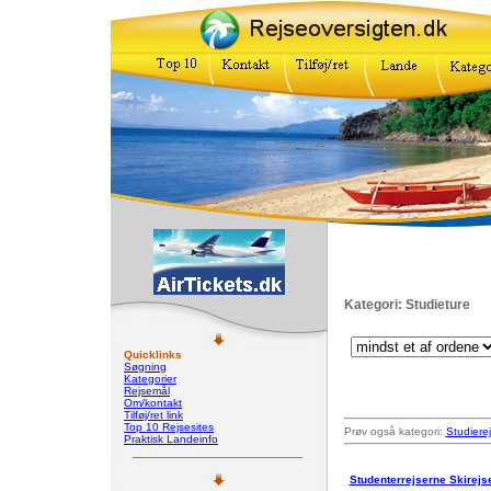
Kategori: Studieture
Quicklinks
Søgning
Kategorier
Rejsemål
Om/kontakt
Tilføj/ret link
Top 10 Rejsesites
Prøv også kategori:
Studierej
Praktisk Landeinfo
Studenterrejserne Skirejs