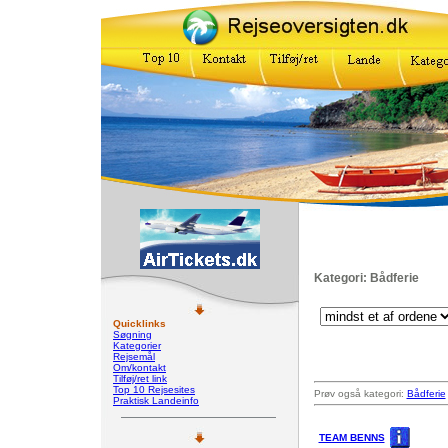
Kategori: Bådferie
Quicklinks
Søgning
Kategorier
Rejsemål
Om/kontakt
Tilføj/ret link
Top 10 Rejsesites
Prøv også kategori:
Bådferie
Praktisk Landeinfo
TEAM BENNS