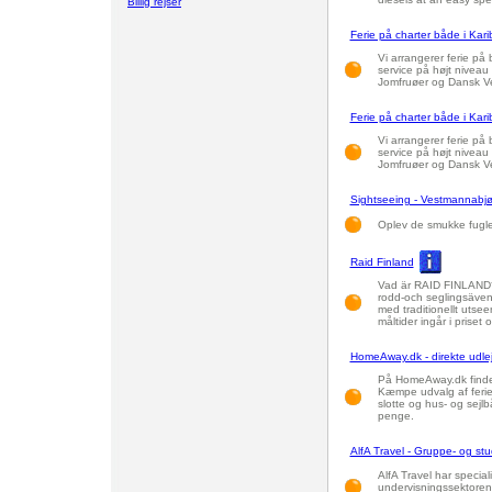
Billig rejser
Ferie på charter både i Kar
Vi arrangerer ferie på
service på højt niveau 
Jomfruøer og Dansk Ve
Ferie på charter både i Kar
Vi arrangerer ferie på
service på højt niveau 
Jomfruøer og Dansk Ve
Sightseeing - Vestmannabjør
Oplev de smukke fugle
Raid Finland
Vad är RAID FINLAND? 
rodd-och seglingsävent
med traditionellt utsee
måltider ingår i priset o
HomeAway.dk - direkte udlejn
På HomeAway.dk finder
Kæmpe udvalg af feriel
slotte og hus- og sejl
penge.
AlfA Travel - Gruppe- og stu
AlfA Travel har speciali
undervisningssektoren.