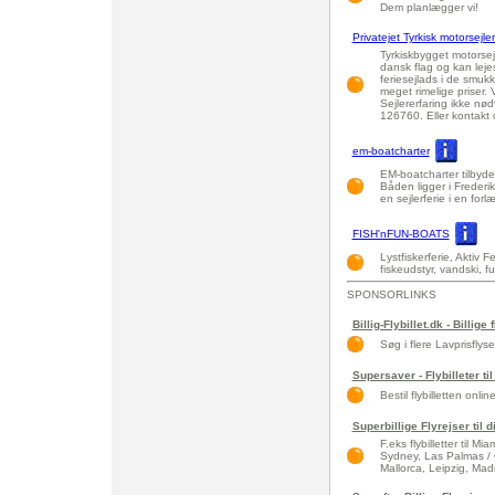
Dem planlægger vi!
Privatejet Tyrkisk motorsejle
Tyrkiskbygget motorsej
dansk flag og kan lejes
feriesejlads i de smuk
meget rimelige priser.
Sejlererfaring ikke nød
126760. Eller kontakt 
em-boatcharter
EM-boatcharter tilbyde
Båden ligger i Freder
en sejlerferie i en for
FISH'nFUN-BOATS
Lystfiskerferie, Aktiv 
fiskeudstyr, vandski, f
SPONSORLINKS
Billig-Flybillet.dk - Billige 
Søg i flere Lavprisflys
Supersaver - Flybilleter til
Bestil flybilletten onlin
Superbillige Flyrejser til 
F.eks flybilletter til 
Sydney, Las Palmas / 
Mallorca, Leipzig, Madri