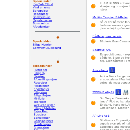
Specialsider
TEAM BENNS er Danmark
Kør-Selv Tilbud
skirejser og busrejser.
Vind en rejse
rejser.
Sprogrejser
Rejsebøger
Sommerhuse
Maritim Camping Bådferier
Rejseledsager
Så er der bådferie for 
Sommerhus
floderne kræves ingen
Afbudsrejser
giver udlejningsfirmaet
Bådferie gran canaria
Specialsider
Bådferie Gran Canaria
Billige Hoteller
Sommerhusudlejning
Seatravel A/S
Et specialbureau - exp
bådferie. Store og imp
sejl. Eller bådferie i F
Topsøgninger
Flybilletter
AmicaTours
Billige fly
Flyrejser
Amica Tours har gennem
Afbestillingsrejser
er specialister i Frankr
Restrejser
sejlet i de mest populæ
Fritidsrejser
Krydstogter
www.sun-way.dk
Billigrejser
Billige Rejser
SunWay er Danmarks fø
Miniferie
lande" Flod og kanalse
Togrejser
England, Irland m.fl. Al
Weekend-rejser
Grækenland, Kroatien, C
Billige Flybilletter
Rejse Prag
Busrejser
AP Line ApS
Seniorrejser
Shalimara - En prestig
Campingrejser
superb example of Ita
Charterrejser
appointed and meticul
Sprogrejser
diesels at an easy spe