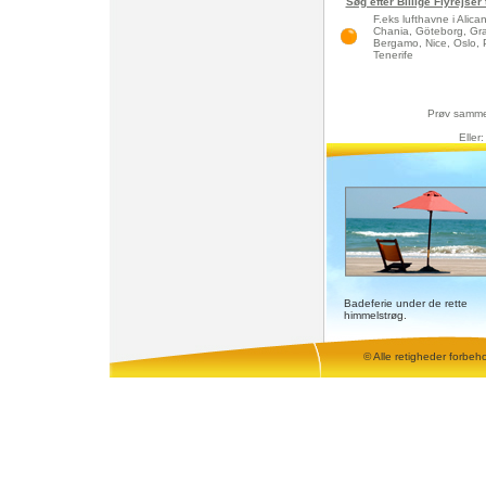
Søg efter Billige Flyrejser
F.eks lufthavne i Alic
Chania, Göteborg, Gra
Bergamo, Nice, Oslo, 
Tenerife
Prøv samm
Eller
Badeferie under de rette
himmelstrøg.
© Alle retigheder forbeh