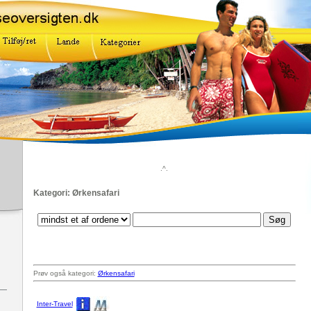
.^.
Kategori: Ørkensafari
Prøv også kategori:
Ørkensafari
Inter-Travel