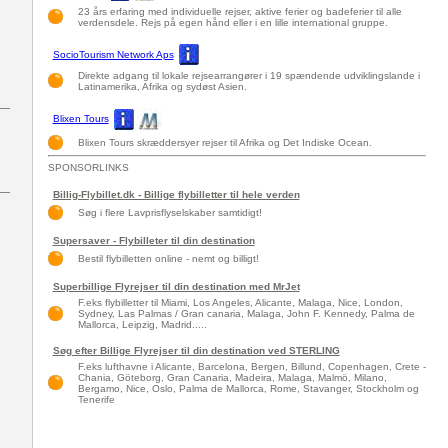
23 års erfaring med individuelle rejser, aktive ferier og badeferier til alle
verdensdele. Rejs på egen hånd eller i en lille international gruppe.
SocioTourism Network Aps
Direkte adgang til lokale rejsearrangører i 19 spændende udviklingslande i
Latinamerika, Afrika og sydøst Asien.
Blixen Tours
Blixen Tours skræddersyer rejser til Afrika og Det Indiske Ocean.
SPONSORLINKS
Billig-Flybillet.dk - Billige flybilletter til hele verden
Søg i flere Lavprisflyselskaber samtidigt!
Supersaver - Flybilleter til din destination
Bestil flybilletten online - nemt og billigt!
Superbillige Flyrejser til din destination med MrJet
F.eks flybilletter til Miami, Los Angeles, Alicante, Malaga, Nice, London,
Sydney, Las Palmas / Gran canaria, Malaga, John F. Kennedy, Palma de
Mallorca, Leipzig, Madrid.....
Søg efter Billige Flyrejser til din destination ved STERLING
F.eks lufthavne i Alicante, Barcelona, Bergen, Billund, Copenhagen, Crete -
Chania, Göteborg, Gran Canaria, Madeira, Malaga, Malmö, Milano,
Bergamo, Nice, Oslo, Palma de Mallorca, Rome, Stavanger, Stockholm og
Tenerife