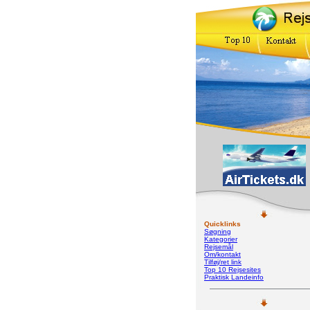
Quicklinks
Søgning
Kategorier
Rejsemål
Om/kontakt
Tilføj/ret link
Top 10 Rejsesites
Praktisk Landeinfo