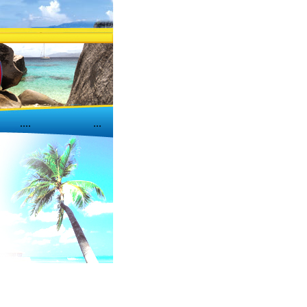
....
...