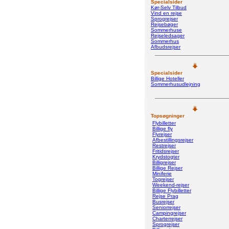
Specialsider
Kør-Selv Tilbud
Vind en rejse
Sprogrejser
Rejsebøger
Sommerhuse
Rejseledsager
Sommerhus
Afbudsrejser
Specialsider
Billige Hoteller
Sommerhusudlejning
Topsøgninger
Flybilletter
Billige fly
Flyrejser
Afbestillingsrejser
Restrejser
Fritidsrejser
Krydstogter
Billigrejser
Billige Rejser
Miniferie
Togrejser
Weekend-rejser
Billige Flybilletter
Rejse Prag
Busrejser
Seniorrejser
Campingrejser
Charterrejser
Sprogrejser