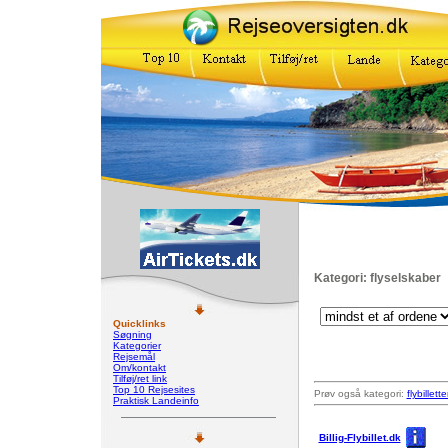
Kategori: flyselskaber
Quicklinks
Søgning
Kategorier
Rejsemål
Om/kontakt
Tilføj/ret link
Top 10 Rejsesites
Prøv også kategori:
flybillette
Praktisk Landeinfo
Billig-Flybillet.dk