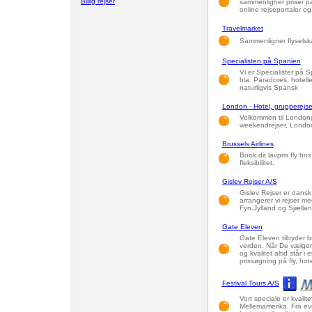
Billig rejser
sammenligner priser på 
online rejseportaler og 
Travelmarket
Sammenligner flyselskab
Specialisten på Spanien
Vi er Specialister på 
bla. Paradores. hotell
naturligvis Spansk
London - Hotel, grupperejse 
Velkommen til Londongui
weekendrejser, Londo
Brussels Airlines
Book dit lavpris fly hos
fleksibilitet.
Gislev Rejser A/S
Gislev Rejser er dansk
arrangerer vi rejser m
Fyn,Jylland og Sjællan
Gate Eleven
Gate Eleven tilbyder br
verden. Når De vælger
og kvalitet altid står i
prissøgning på fly, hot
Festival Tours A/S
Vort speciale er kvalit
Mellemamerika. Fra evn