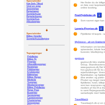
Specialsider
Her finder du de billige 
Kør-Selv Tilbud
en liste over lavprisse
Vind en rejse
online booking.
Sprogrejser
Rejsebøger
Sommerhuse
Find-Flybilletter.dk
Rejseledsager
Sommerhus
Som navnet siger kan du
Afbudsrejser
Lavpris-Flyrejser.dk
Specialsider
Flybilletter til lavpris
Billige Hoteller
Sommerhusudlejning
MyGreece - alt om Grækenl
Information om kendte
spisesteder, lokale fest
busruter, biludlejning 
Topsøgninger
Flybilletter
gaytours
Billige fly
Flyrejser
gaytour.dk blev etabler
Afbestillingsrejser
Group, Skandinaviens bil
Restrejser
www.gaytours.dk Det 
Fritidsrejser
hos gaytour.dk får du ad
Krydstogter
rejseforsikringer. Vor
Billigrejser
flyselskaber, og hjælper
Billige Rejser
dine ønsker. og paker 
Miniferie
Phuket og meget mere .
Togrejser
flybilletter, hotel, bill
Weekend-rejser
som kan reserveres og 
Billige Flybilletter
medlem af IGLTA is the
Rejse Prag
to samt Rejsegarantifo
Busrejser
samarbejde med Valde
Seniorrejser
Campingrejser
TravelWatch
Charterrejser
Sprogrejser
Travelwatch.dk er en 