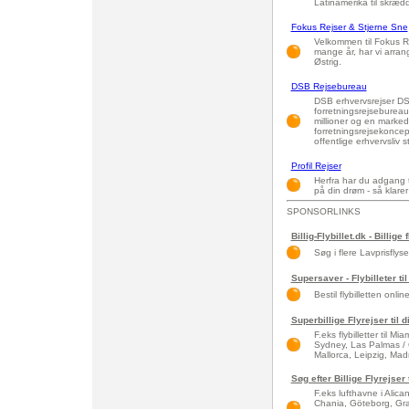
Latinamerika til skrædd
Fokus Rejser & Stjerne Sne
Velkommen til Fokus Re
mange år, har vi arrang
Østrig.
DSB Rejsebureau
DSB erhvervsrejser DS
forretningsrejsebure
millioner og en marked
forretningsrejsekoncept
offentlige erhvervsliv sti
Profil Rejser
Herfra har du adgang til
på din drøm - så klarer 
SPONSORLINKS
Billig-Flybillet.dk - Billige 
Søg i flere Lavprisflys
Supersaver - Flybilleter til
Bestil flybilletten onlin
Superbillige Flyrejser til 
F.eks flybilletter til 
Sydney, Las Palmas / 
Mallorca, Leipzig, Madri
Søg efter Billige Flyrejser
F.eks lufthavne i Alic
Chania, Göteborg, Gra