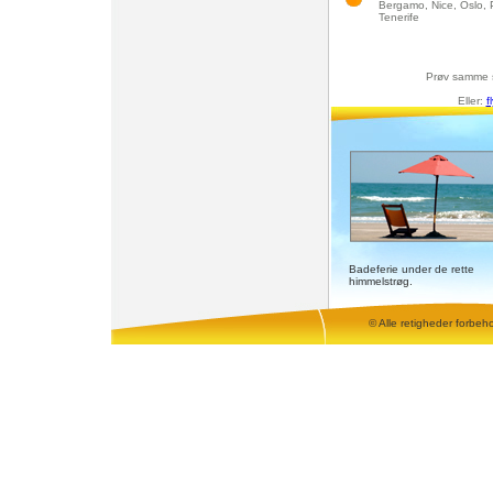
Bergamo, Nice, Oslo, 
Tenerife
Prøv samme 
Eller:
f
Badeferie under de rette
himmelstrøg.
© Alle retigheder forbeh