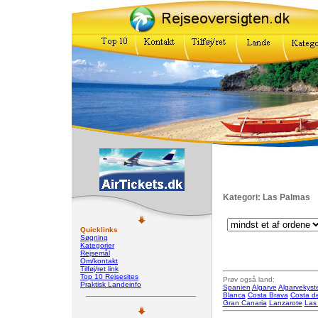
Kategori: Las Palmas
Quicklinks
Søgning
Kategorier
Rejsemål
Om/kontakt
Tilføj/ret link
Top 10 Rejsesites
Prøv også land:
Praktisk Landeinfo
Spanien
Algarve
Algarvekyst
Blanca
Costa Brava
Costa de
Gran Canaria
Lanzarote
Las