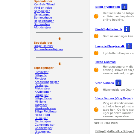
Specialsider
Kør-Selv Tilbud
Billig-Flybillet.dk
Vind en rejse
Sprogrejser
Her finder du de billige 
Rejsebøger
en liste over lavprisse
Sommerhuse
online booking.
Rejseledsager
Sommerhus
Afbudsrejser
Find-Flybilletter.dk
Som navnet siger kan du
Specialsider
Billige Hoteller
Lavpris-Flyrejser.dk
Sommerhusudlejning
Flybilletter til lavpris
Iberia Danmark
Her præsenterer vi dig 
Topsøgninger
ordning. Bravo er din a
Flybilletter
samme sekund, du går
Billige fly
Flyrejser
Afbestillingsrejser
Gran Canaria
Restrejser
Fritidsrejser
Hjemmeside om Gran C
Krydstogter
Billigrejser
Billige Rejser
Vings Verden (Ving Rejser)
Miniferie
Ving er skandinaviens
Togrejser
at holde ferie på - stra
Weekend-rejser
tage hen. Og flere ste
Billige Flybilletter
uger perfekte rammer. 
Rejse Prag
samvær, oplevelser.
Busrejser
Seniorrejser
SPONSORLINKS
Campingrejser
Charterrejser
Sprogrejser
Billig-Flybillet.dk - Billige 