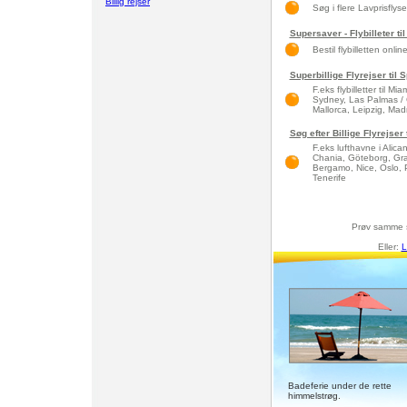
Billig rejser
Søg i flere Lavprisflys
Supersaver - Flybilleter til
Bestil flybilletten onlin
Superbillige Flyrejser til
F.eks flybilletter til 
Sydney, Las Palmas / 
Mallorca, Leipzig, Madri
Søg efter Billige Flyrejse
F.eks lufthavne i Alic
Chania, Göteborg, Gra
Bergamo, Nice, Oslo, 
Tenerife
Prøv samme 
Eller:
L
Badeferie under de rette
himmelstrøg.