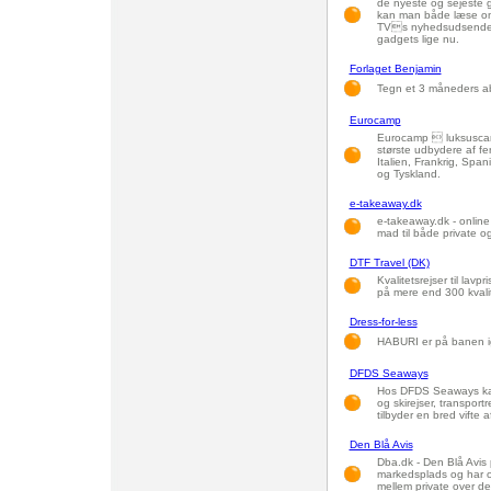
de nyeste og sejeste g
kan man både læse om 
TVs nyhedsudsendel
gadgets lige nu.
Forlaget Benjamin
Tegn et 3 måneders 
Eurocamp
Eurocamp  luksuscamp
største udbydere af fer
Italien, Frankrig, Spa
og Tyskland.
e-takeaway.dk
e-takeaway.dk - online
mad til både private o
DTF Travel (DK)
Kvalitetsrejser til lavp
på mere end 300 kvalit
Dress-for-less
HABURI er på banen i
DFDS Seaways
Hos DFDS Seaways kan 
og skirejser, transpo
tilbyder en bred vifte 
Den Blå Avis
Dba.dk - Den Blå Avis 
markedsplads og har o
mellem private over de