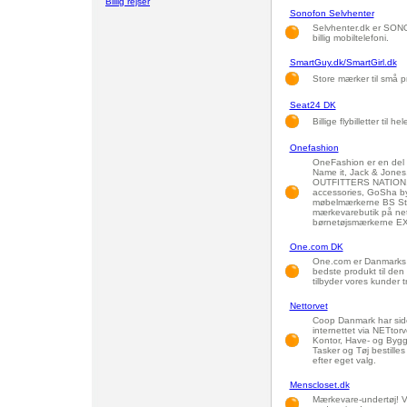
Billig rejser
Sonofon Selvhenter
Selvhenter.dk er SONO
billig mobiltelefoni.
SmartGuy.dk/SmartGirl.dk
Store mærker til små pr
Seat24 DK
Billige flybilletter til h
Onefashion
OneFashion er en del 
Name it, Jack & Jones
OUTFITTERS NATION, N
accessories, GoSha 
møbelmærkerne BS Stud
mærkevarebutik på nett
børnetøjsmærkerne EXI
One.com DK
One.com er Danmarks b
bedste produkt til den
tilbyder vores kunder t
Nettorvet
Coop Danmark har side
internettet via NETtorv
Kontor, Have- og Byg
Tasker og Tøj bestilles
efter eget valg.
Menscloset.dk
Mærkevare-undertøj! Vi