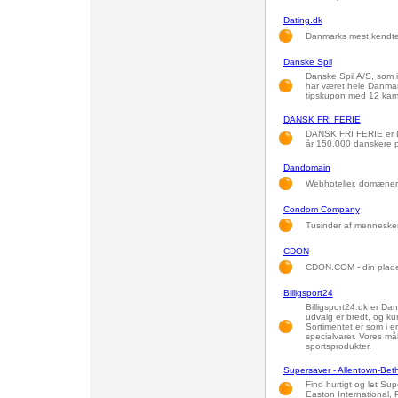
Dating.dk
Danmarks mest kendte 
Danske Spil
Danske Spil A/S, som i
har været hele Danmark
tipskupon med 12 kamp
DANSK FRI FERIE
DANSK FRI FERIE er Da
år 150.000 danskere på
Dandomain
Webhoteller, domæner 
Condom Company
Tusinder af mennesker 
CDON
CDON.COM - din pladeb
Billigsport24
Billigsport24.dk er D
udvalg er bredt, og k
Sortimentet er som i e
specialvarer. Vores m
sportsprodukter.
Supersaver - Allentown-Bet
Find hurtigt og let Sup
Easton International,