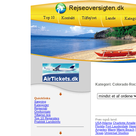
Kategori: Colorado Ro
Quicklinks
Søgning
Kategorier
Rejsemål
Om/kontakt
Tilføj/ret link
Top 10 Rejsesites
Prøv også land:
Praktisk Landeinfo
USA
Atlanta
Charlotte Amalie
Florida
Fort Lauderdale
Hawa
Angeles
Miami
Miami Beach
Texas
Universal Studios