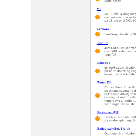
gode priser!
M1
M1 - Enkel & billig mo
med en minutpris er ba
på 18 øre er vi DK's bi
Lensway
LensWay - Nordens Stør
Just Eat
Just-Eat.dk er Danmark
over 900 restaurationer
tage fejl!
JumboGo
jumboGo.com tilbyder m
på både dansk og engel
levering til sine kunder
iTunes DK
iTunes Music Store iTu
musikfans suveræne di
det største udvalg af f
katalog på over 1 milli
hundredvis af andre u
finde noget musik, de 
Hotels.com (DK)
Hotels.com er internett
på verdensplan og tilb
Gadgets.dk/SejeSild.dk
Gadgets.dk er Nordens