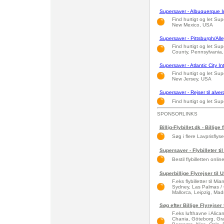
Supersaver - Albuquerque I
Find hurtigt og let Sup
New Mexico, USA
Supersaver - Pittsburgh/Al
Find hurtigt og let Sup
County, Pennsylvania
Supersaver - Atlantic City I
Find hurtigt og let Supe
New Jersey, USA
Supersaver - Rejser til alve
Find hurtigt og let Supe
SPONSORLINKS
Billig-Flybillet.dk - Billige 
Søg i flere Lavprisflys
Supersaver - Flybilleter til
Bestil flybilletten onlin
Superbillige Flyrejser til
F.eks flybilletter til 
Sydney, Las Palmas / 
Mallorca, Leipzig, Madri
Søg efter Billige Flyrejse
F.eks lufthavne i Alic
Chania, Göteborg, Gra