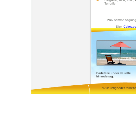
Bergamo, Nice, Oslo, 
Tenerife
Prøv samme søgnin
Eller:
Colorado
Badeferie under de rette
himmelstrøg.
© Alle retigheder forbeh