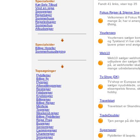
Specialsider
Fandt 41 links, viser top 35
Kør-Selv Tilbud
Vind en rejse
Sprogrejser
Fokus Rejser & Stjerne Sne
Rejsebøger
Velkommen til Fokus Re
Sommerhuse
mange år, har vi arrang
Rejseledsager
Østrig.
Sommerhus
Afbudsrejser
Yourlenses
Yourlenses sælger kont
og Tyskland.Vi har cirk
Specialsider
lavere priser end øvri
Billige Hoteller
Sommerhusudlejning
Web10
Web10 sælger webhotel
udbydere der sælger f
på, at webhoteller ska
mange udvidelsesmuli
Topsøgninger
Flybilletter
Tv-Shop (DK)
Billige fly
TV-shop er Europas stø
Flyrejser
sælger nyudviklede, u
Afbestillingsrejser
eksempelvis fitness, s
Restrejser
hobby.
Fritidsrejser
Krydstogter
Billigrejser
Travelstart
Billige Rejser
Miniferie
Travelstart er Skandin
Togrejser
Weekend-rejser
TradeDoubler
Billige Flybilletter
Rejse Prag
Tjen penge på din hj
Busrejser
Seniorrejser
Supersaver
Campingrejser
Charterrejser
Flybilletter til lavpris.
Sprogrejser