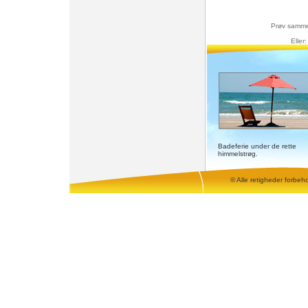
Prøv samm
Eller
Badeferie under de rette
himmelstrøg.
© Alle retigheder forbeh