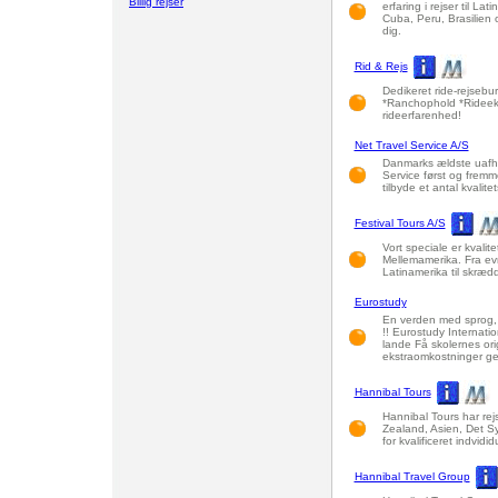
Billig rejser
erfaring i rejser til La
Cuba, Peru, Brasilien os
dig.
Rid & Rejs
Dedikeret ride-rejsebu
*Ranchophold *Rideeksp
rideerfarenhed!
Net Travel Service A/S
Danmarks ældste uafh
Service først og fremme
tilbyde et antal kvalite
Festival Tours A/S
Vort speciale er kvalit
Mellemamerika. Fra evn
Latinamerika til skrædd
Eurostudy
En verden med sprog, k
!! Eurostudy Internat
lande Få skolernes orig
ekstraomkostninger ge
Hannibal Tours
Hannibal Tours har rejs
Zealand, Asien, Det Sy
for kvalificeret indvidi
Hannibal Travel Group