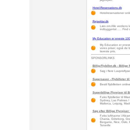
Hotel-Reservations.dk
Hotelreservationer onli
Rejseklar.dk
Læs om Alle verdens l
indbyggertal...... Find
My Education er eneste 10
My Education er enest
vores priser, også de bi
laveste pris.
SPONSORLINKS
Billig-Flybillet.dk - Billige 
Søg i flere Lavprisflys
Supersaver - Flybilleter til
Bestil flybilletten onlin
Superbillige Flyrejser til 
F.eks flybilletter til 
Sydney, Las Palmas / 
Mallorca, Leipzig, Madri
Søg efter Billige Flyrejser
F.eks lufthavne i Alic
Chania, Göteborg, Gra
Bergamo, Nice, Oslo, 
Tenerife