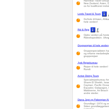
Hannibal Travel Group h
New Zealand, Asien, D
os for kvalificeret indv
Lords Travel & Tours
GoSolo til Asien, Afrik
hele verden!
Rid & Rejs
Oplev verden på hester
Rideekspedition. Uforg
Grupperejser til hele verden
Gruppespecialisten har
og erfarne medarbejde
grupperejser
Jysk Rejsebureau
Rejser til hele verden
Rundt
Active Diving Tours
Specialrejsebureau for
Sharm El Sheikh, Israe
Cayman, Pacific Ocean
Equador, Galapagos, I
Maldiverne, Ari Beach
andre steder.
Diana Jagt og Fiskerejser A
Grundlagt i 1974 og e
Siden grundlæggelsen h
jagtrejser.