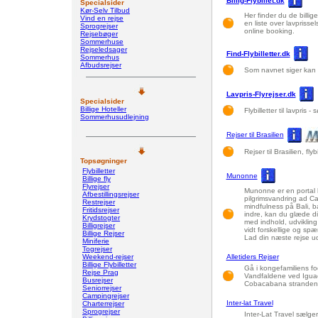
Billig-Flybillet.dk
Specialsider
Kør-Selv Tilbud
Her finder du de billige 
Vind en rejse
en liste over lavprisse
Sprogrejser
online booking.
Rejsebøger
Sommerhuse
Rejseledsager
Find-Flybilletter.dk
Sommerhus
Afbudsrejser
Som navnet siger kan du
Lavpris-Flyrejser.dk
Specialsider
Billige Hoteller
Flybilletter til lavpris
Sommerhusudlejning
Rejser til Brasilien
Rejser til Brasilien, flyb
Topsøgninger
Flybilletter
Munonne
Billige fly
Flyrejser
Munonne er en portal hv
Afbestillingsrejser
pilgrimsvandring ad Ca
Restrejser
mindfulness på Bali, bal
Fritidsrejser
indre, kan du glæde dig
Krydstogter
med indhold, udviklin
Billigrejser
vidt forskellige og spæ
Billige Rejser
Lad din næste rejse ud 
Miniferie
Togrejser
Weekend-rejser
Alletiders Rejser
Billige Flybilletter
Gå i kongefamiliens fo
Rejse Prag
Vandfaldene ved Iguaçu
Busrejser
Cobacabana stranden
Seniorrejser
Campingrejser
Inter-lat Travel
Charterrejser
Sprogrejser
Inter-Lat Travel sælger