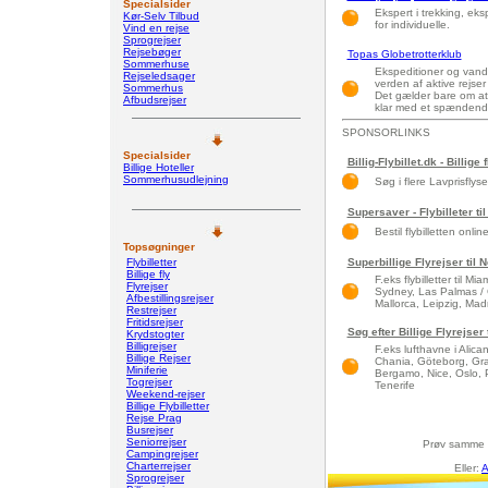
Specialsider
Ekspert i trekking, eks
Kør-Selv Tilbud
for individuelle.
Vind en rejse
Sprogrejser
Rejsebøger
Topas Globetrotterklub
Sommerhuse
Ekspeditioner og vandr
Rejseledsager
verden af aktive rejser
Sommerhus
Det gælder bare om at 
Afbudsrejser
klar med et spændend
SPONSORLINKS
Specialsider
Billig-Flybillet.dk - Billige 
Billige Hoteller
Sommerhusudlejning
Søg i flere Lavprisflys
Supersaver - Flybilleter til
Bestil flybilletten onlin
Topsøgninger
Flybilletter
Superbillige Flyrejser til
Billige fly
F.eks flybilletter til 
Flyrejser
Sydney, Las Palmas / 
Afbestillingsrejser
Mallorca, Leipzig, Madri
Restrejser
Fritidsrejser
Søg efter Billige Flyrejse
Krydstogter
Billigrejser
F.eks lufthavne i Alic
Billige Rejser
Chania, Göteborg, Gra
Miniferie
Bergamo, Nice, Oslo, 
Togrejser
Tenerife
Weekend-rejser
Billige Flybilletter
Rejse Prag
Busrejser
Seniorrejser
Prøv samme 
Campingrejser
Charterrejser
Eller:
A
Sprogrejser