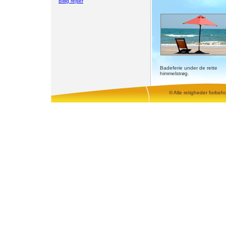
Billig rejser
Badeferie under de rette
himmelstrøg.
© Alle retigheder forbeh