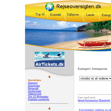
Kategori: Annapurna
Quicklinks
Søgning
Kategorier
Rejsemål
Om/kontakt
Tilføj/ret link
Top 10 Rejsesites
Prøv også land:
Praktisk Landeinfo
Nepal
Annapurna
Dhaulagiri
Eventyrrejser, trekking og e