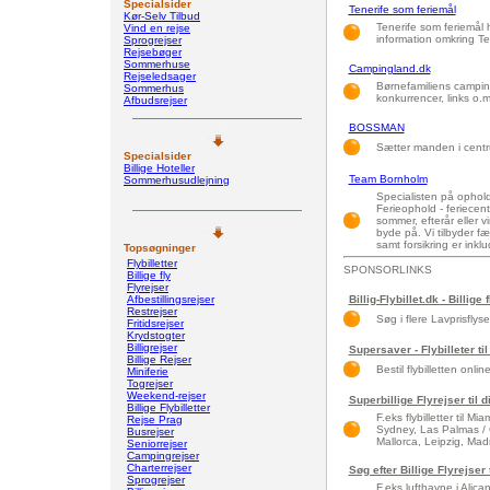
Specialsider
Tenerife som feriemål
Kør-Selv Tilbud
Tenerife som feriemål h
Vind en rejse
information omkring Te
Sprogrejser
Rejsebøger
Sommerhuse
Campingland.dk
Rejseledsager
Børnefamiliens campi
Sommerhus
konkurrencer, links o.m
Afbudsrejser
BOSSMAN
Sætter manden i cent
Specialsider
Billige Hoteller
Team Bornholm
Sommerhusudlejning
Specialisten på ophold
Ferieophold - feriecen
sommer, efterår eller 
byde på. Vi tilbyder f
samt forsikring er inklu
Topsøgninger
Flybilletter
SPONSORLINKS
Billige fly
Flyrejser
Afbestillingsrejser
Billig-Flybillet.dk - Billige 
Restrejser
Søg i flere Lavprisflys
Fritidsrejser
Krydstogter
Billigrejser
Supersaver - Flybilleter til
Billige Rejser
Bestil flybilletten onlin
Miniferie
Togrejser
Weekend-rejser
Superbillige Flyrejser til 
Billige Flybilletter
F.eks flybilletter til 
Rejse Prag
Sydney, Las Palmas / 
Busrejser
Mallorca, Leipzig, Madri
Seniorrejser
Campingrejser
Charterrejser
Søg efter Billige Flyrejser
Sprogrejser
F.eks lufthavne i Alic