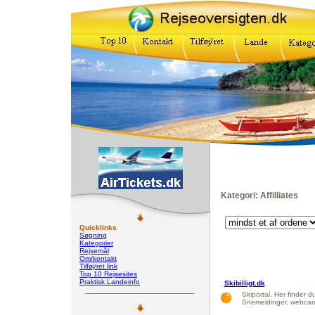
Kategori: Affilliates
Quicklinks
Søgning
Kategorier
Rejsemål
Om/kontakt
Tilføj/ret link
Top 10 Rejsesites
Praktisk Landeinfo
Skibilligt.dk
Skiportal. Her finder d
Snemeldinger, webcams,