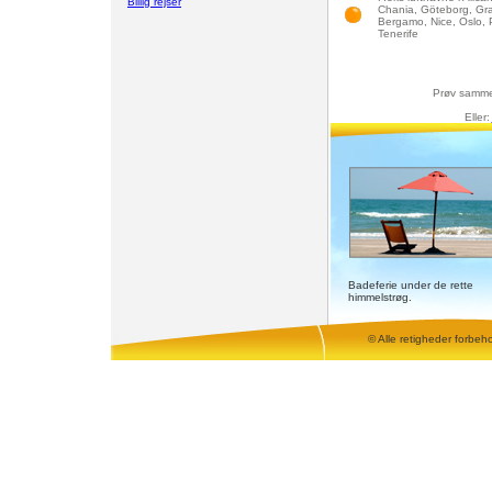
Billig rejser
Chania, Göteborg, Gra
Bergamo, Nice, Oslo, 
Tenerife
Prøv samme
Eller:
Badeferie under de rette
himmelstrøg.
© Alle retigheder forbeh