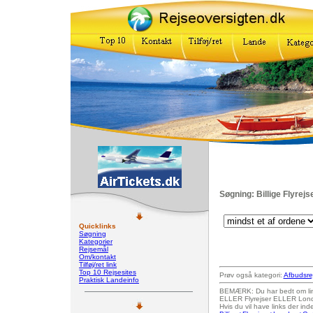
Søgning: Billige Flyrej
Quicklinks
Søgning
Kategorier
Rejsemål
Om/kontakt
Tilføj/ret link
Top 10 Rejsesites
Prøv også kategori:
Afbudsre
Praktisk Landeinfo
BEMÆRK: Du har bedt om links
ELLER Flyrejser ELLER Lon
Hvis du vil have links der i