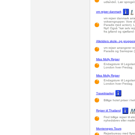
udlandet. Lær sproget, 
vm rejser danmark
vm rejser danmark arr
voksengrupper. Vore de
Paradis med action), L
Nyt! Også "kør selv rejs
fra jylland og sjælland 
Alletiders skole- og grupper
vm rejser arrangerer re
Paradis og Samopse (T
Miss Molly Rejser
Endagsture til Legoland
London hver Fredag.
Miss Molly Rejser
Endagsture til Legoland
London hver Fredag.
Travelmarket
Billige hotel priser i he
Rejser til Thailand
Find billige rejser til 
nyhedsbrev eller maili
Montenegro Tours
Rejsebureau med flyrej