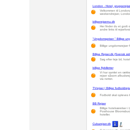
London - Hotel, grupperejse 
Velkommen til Londongui
weekendrejser, Londo
billigerejsernu.dk
Her finder du et godt o
andre links til rejsefors
"Ungdomspriser " Billige un
Billige ungdomsrejser f
Billige Rejser.dk (Svensk sid
Søg efter leje bil, hote
billige flybilletter
Vi har samlet en række 
rejser såsom afbudsrejs
via nettet.
TVrejser | Billige fodboldrejs
Fodbold skal opleves l
BB Rejser
Billige hotelværelser 
Posthouse Bloomsbury 
hoteller.
Cubarejser.dk