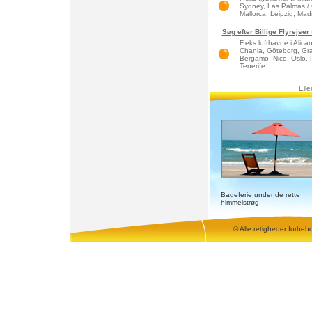
Sydney, Las Palmas / 
Mallorca, Leipzig, Madri
Søg efter Billige Flyrejser
F.eks lufthavne i Alic
Chania, Göteborg, Gra
Bergamo, Nice, Oslo, 
Tenerife
Elle
Badeferie under de rette
himmelstrøg.
© Alle retigheder forbeh