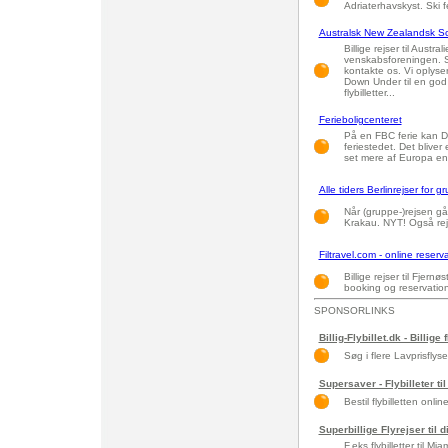
Adriaterhavskyst. Ski f
Australsk New Zealandsk S
Billige rejser til Aus
venskabsforeningen. 
kontakte os. Vi oplyse
Down Under til en god 
flybilletter...
Ferieboligcenteret
På en FBC ferie kan De 
feriestedet. Det bliver
set mere af Europa end
Alle tiders Berlinrejser for g
Når (gruppe-)rejsen går
Krakau. NYT! Også rejse
Filtravel.com - online reservat
Billige rejser til Fjer
booking og reservation
SPONSORLINKS
Billig-Flybillet.dk - Billige 
Søg i flere Lavprisflys
Supersaver - Flybilleter til
Bestil flybilletten onlin
Superbillige Flyrejser til 
F.eks flybilletter til 