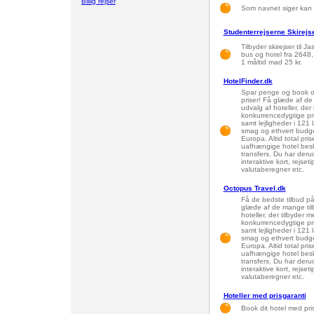
Billig rejser
Som navnet siger kan du
Studenterrejserne Skirejs
Tilbyder skirejser til Ja
bus og hotel fra 2648,
1 måltid mad 25 kr.
HotelFinder.dk
Spar penge og book onl
priser! Få glæde af de
udvalg af hoteller, der
konkurrencedygtige pr
samt lejligheder i 121 
smag og ethvert budget
Europa. Altid total pri
uafhængige hotel beskr
transfers. Du har deru
interaktive kort, rejset
valutaberegner etc.
Octopus Travel.dk
Få de bedste tilbud på 
glæde af de mange tilb
hoteller, der tilbyder 
konkurrencedygtige pr
samt lejligheder i 121 
smag og ethvert budget
Europa. Altid total pri
uafhængige hotel beskr
transfers. Du har deru
interaktive kort, rejset
valutaberegner etc.
Hoteller med prisgaranti
Book dit hotel med pri