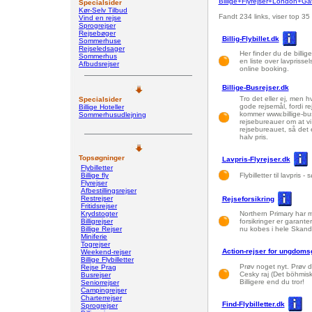
Billige+Flyrejser+London+Ga
Specialsider
Kør-Selv Tilbud
Fandt 234 links, viser top 35
Vind en rejse
Sprogrejser
Rejsebøger
Billig-Flybillet.dk
Sommerhuse
Rejseledsager
Her finder du de billige 
Sommerhus
en liste over lavprisse
Afbudsrejser
online booking.
Billige-Busrejser.dk
Tro det eller ej, men 
Specialsider
gode rejsemål, fordi re
Billige Hoteller
kommer www.billige-bus
Sommerhusudlejning
rejsebureauer om at vi 
rejsebureauet, så det 
halv pris.
Topsøgninger
Lavpris-Flyrejser.dk
Flybilletter
Billige fly
Flybilletter til lavpris
Flyrejser
Afbestillingsrejser
Restrejser
Rejseforsikring
Fritidsrejser
Krydstogter
Northern Primary har m
Billigrejser
forsikringer er garante
Billige Rejser
nu kobes i hele Skand
Miniferie
Togrejser
Action-rejser for ungdomsg
Weekend-rejser
Billige Flybilletter
Prøv noget nyt. Prøv di
Rejse Prag
Cesky raj (Det böhmis
Busrejser
Billigere end du tror!
Seniorrejser
Campingrejser
Charterrejser
Find-Flybilletter.dk
Sprogrejser