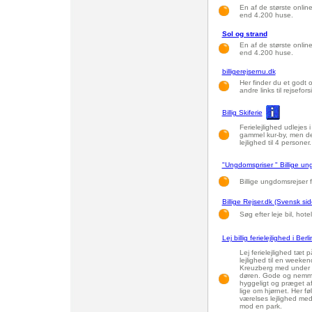
En af de største onli
end 4.200 huse.
Sol og strand
En af de største onli
end 4.200 huse.
billigerejsernu.dk
Her finder du et godt o
andre links til rejsefors
Billig Skiferie
Ferielejlighed udlejes i
gammel kur-by, men de
lejlighed til 4 personer.
"Ungdomspriser " Billige un
Billige ungdomsrejser f
Billige Rejser.dk (Svensk sid
Søg efter leje bil, hote
Lej billig ferielejlighed i Berli
Lej ferielejlighed tæt 
lejlighed til en weeken
Kreuzberg med under 5.
døren. Gode og nemme
hyggeligt og præget af
lige om hjørnet. Her fø
værelses lejlighed med
mod en park.