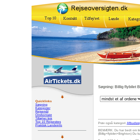
Søgning: Billig flybilet 
Quicklinks
Søgning
Kategorier
Rejsemål
Om/kontakt
Tilføj/ret link
Top 10 Rejsesites
Prøv også kategori:
Afbudsre
Praktisk Landeinfo
BEMÆRK: Du har bedt om link
(Billig+flybilet+Brighton) Du