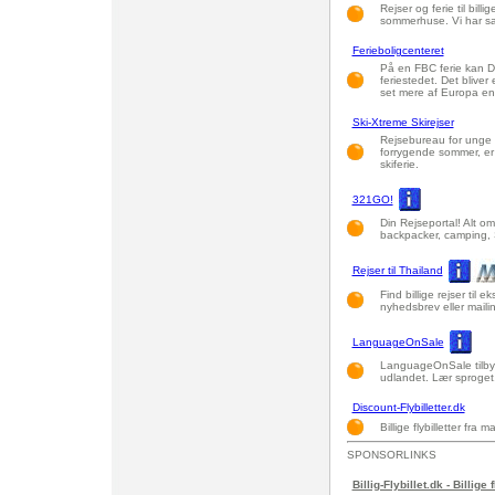
Rejser og ferie til billig
sommerhuse. Vi har sa
Ferieboligcenteret
På en FBC ferie kan De 
feriestedet. Det bliver
set mere af Europa end
Ski-Xtreme Skirejser
Rejsebureau for unge o
forrygende sommer, er
skiferie.
321GO!
Din Rejseportal! Alt om a
backpacker, camping,
Rejser til Thailand
Find billige rejser til 
nyhedsbrev eller maili
LanguageOnSale
LanguageOnSale tilbyde
udlandet. Lær sproget, 
Discount-Flybilletter.dk
Billige flybilletter fra
SPONSORLINKS
Billig-Flybillet.dk - Billige 