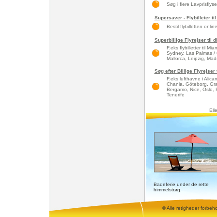
Søg i flere Lavprisflys
Supersaver - Flybilleter til
Bestil flybilletten onlin
Superbillige Flyrejser til 
F.eks flybilletter til 
Sydney, Las Palmas / 
Mallorca, Leipzig, Madri
Søg efter Billige Flyrejser
F.eks lufthavne i Alic
Chania, Göteborg, Gra
Bergamo, Nice, Oslo, 
Tenerife
Ell
Badeferie under de rette
himmelstrøg.
© Alle retigheder forbeh