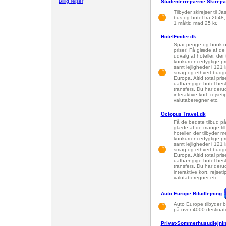
Billig rejser
Studenterrejserne Skirejs
Tilbyder skirejser til Ja
bus og hotel fra 2648,
1 måltid mad 25 kr.
HotelFinder.dk
Spar penge og book onl
priser! Få glæde af de
udvalg af hoteller, der
konkurrencedygtige pr
samt lejligheder i 121 
smag og ethvert budget
Europa. Altid total pri
uafhængige hotel beskr
transfers. Du har deru
interaktive kort, rejset
valutaberegner etc.
Octopus Travel.dk
Få de bedste tilbud på 
glæde af de mange tilb
hoteller, der tilbyder 
konkurrencedygtige pr
samt lejligheder i 121 
smag og ethvert budget
Europa. Altid total pri
uafhængige hotel beskr
transfers. Du har deru
interaktive kort, rejset
valutaberegner etc.
Auto Europe Biludlejning
Auto Europe tilbyder bi
på over 4000 destinati
Privat-Sommerhusudlejnin