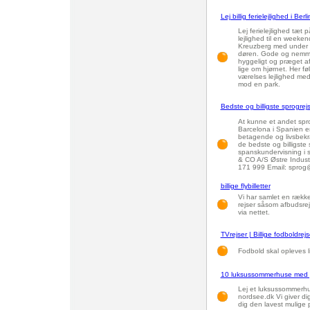
Lej billig ferielejlighed i Berli
Lej ferielejlighed tæt 
lejlighed til en weeken
Kreuzberg med under 5.
døren. Gode og nemme
hyggeligt og præget af
lige om hjørnet. Her fø
værelses lejlighed med
mod en park.
Bedste og billigste sprogrejs
At kunne et andet sprog
Barcelona i Spanien er
betagende og livsbekræ
de bedste og billigste 
spanskundervisning i 
& CO A/S Østre Indust
171 999 Email: sprog@
billige flybilletter
Vi har samlet en række 
rejser såsom afbudsrejs
via nettet.
TVrejser | Billige fodboldrejs
Fodbold skal opleves l
10 luksussommerhuse med po
Lej et luksussommerh
nordsee.dk Vi giver dig
dig den lavest mulige p