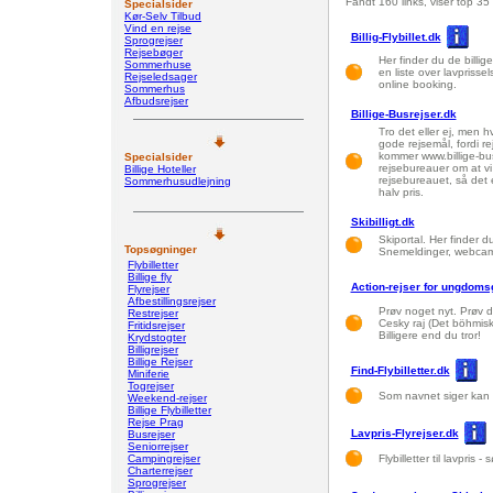
Fandt 160 links, viser top 35
Specialsider
Kør-Selv Tilbud
Vind en rejse
Billig-Flybillet.dk
Sprogrejser
Rejsebøger
Her finder du de billige 
Sommerhuse
en liste over lavprisse
Rejseledsager
online booking.
Sommerhus
Afbudsrejser
Billige-Busrejser.dk
Tro det eller ej, men 
gode rejsemål, fordi re
kommer www.billige-bus
Specialsider
rejsebureauer om at vi 
Billige Hoteller
rejsebureauet, så det 
Sommerhusudlejning
halv pris.
Skibilligt.dk
Skiportal. Her finder d
Topsøgninger
Snemeldinger, webcams,
Flybilletter
Billige fly
Action-rejser for ungdomsg
Flyrejser
Afbestillingsrejser
Prøv noget nyt. Prøv di
Restrejser
Cesky raj (Det böhmis
Fritidsrejser
Billigere end du tror!
Krydstogter
Billigrejser
Billige Rejser
Find-Flybilletter.dk
Miniferie
Togrejser
Som navnet siger kan du
Weekend-rejser
Billige Flybilletter
Rejse Prag
Lavpris-Flyrejser.dk
Busrejser
Seniorrejser
Campingrejser
Flybilletter til lavpris
Charterrejser
Sprogrejser