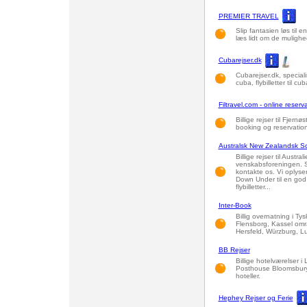
PREMIER TRAVEL
Slip fantasien løs til en
læs lidt om de mulighe
Cubarejser.dk
Cubarejser.dk, specialist
cuba, flybilletter til cu
Filtravel.com - online reservat
Billige rejser til Fjer
booking og reservation
Australsk New Zealandsk S
Billige rejser til Aus
venskabsforeningen. 
kontakte os. Vi oplyse
Down Under til en god 
flybilletter...
Inter-Book
Billig overnatning i Ty
Flensborg, Kassel omr
Hersfeld, Würzburg, L
BB Rejser
Billige hotelværelser 
Posthouse Bloomsbury 
hoteller.
Hephey Rejser og Ferie