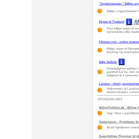
"Ungdomspriser " Billige un
Billige ungdomsrejser f
Rejser til Thailand
Find billige rejser til 
nyhedsbrev eller maili
Filtravel.com - online reservat
Billige rejser til Fjer
booking og reservation
Billig Skiferie
Ferielejlighed udlejes i
gammel kur-by, men de
lejlighed til 4 personer.
London - Hotel, grupperejse 
Velkommen til Londongui
weekendrejser, Londo
SPONSORLINKS
Billig-Flybillet.dk - Billige 
Søg i flere Lavprisflys
Supersaver - Flybilleter til
Bestil flybilletten onlin
Superbillige Flyrejser til 