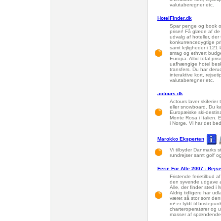
valutaberegner etc.
HotelFinder.dk
Spar penge og book onl
priser! Få glæde af de
udvalg af hoteller, der
konkurrencedygtige pr
samt lejligheder i 121 
smag og ethvert budget
Europa. Altid total pri
uafhængige hotel beskr
transfers. Du har deru
interaktive kort, rejset
valutaberegner etc.
actours.dk
Actours laver skiferier
eller snowboard. Du ka
Europæiske ski-destinat
Monte Rosa i Italien. 
i Norge. Vi har det b
Marokko Eksperten
Vi tilbyder Danmarks st
rundrejser samt golf og
Ferie For Alle 2007 - Rej
Fristende ferietilbud 
den syvende udgave af
Alle, der finder sted 
Aldrig tidligere har ud
været så stor som den
m² er fyldt til bristep
charteroperatører og ud
masser af spændende a