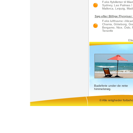
F.eks flybilletter til 
Sydney, Las Palmas / 
Mallorca, Leipzig, Madri
Søg efter Billige Flyrejser
F.eks lufthavne i Alic
Chania, Göteborg, Gra
Bergamo, Nice, Oslo, 
Tenerife
Ell
Badeferie under de rette
himmelstrøg.
© Alle retigheder forbeh