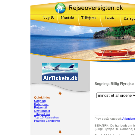
Søgning: Billig Flyrejse
Quicklinks
Søgning
Kategorier
Rejsemål
Om/kontakt
Tilføj/ret link
Top 10 Rejsesites
Prøv også kategori:
Afbudsre
Praktisk Landeinfo
BEMÆRK: Du har bedt om link
(Billig+Flyrejse+til+Garonne