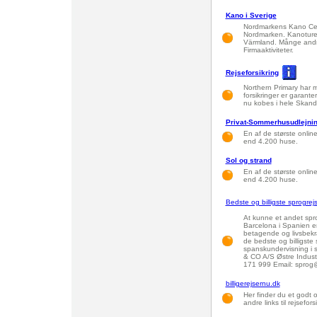
Kano i Sverige
Nordmarkens Kano Cen
Nordmarken. Kanoturer
Värmland. Månge andra
Firmaaktiviteter.
Rejseforsikring
Northern Primary har m
forsikringer er garante
nu kobes i hele Skand
Privat-Sommerhusudlejnin
En af de største onli
end 4.200 huse.
Sol og strand
En af de største onli
end 4.200 huse.
Bedste og billigste sprogrejs
At kunne et andet sprog
Barcelona i Spanien er
betagende og livsbekræ
de bedste og billigste 
spanskundervisning i 
& CO A/S Østre Indust
171 999 Email: sprog@
billigerejsernu.dk
Her finder du et godt o
andre links til rejsefors