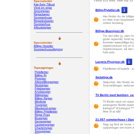
Fandt 924 links, viser top 35
Specialsider
Kør-Selv Tilbud
Vind en rejse
Billig-Flybillet.dk
Sprogrejser
Rejsebøger
Her finder du de billige 
Sommerhuse
en liste over lavprisse
Rejseledsager
online booking.
Sommerhus
Afbudsrejser
Billige-Busrejser.dk
Tro det eller ej, men 
gode rejsemål, fordi re
kommer www.billige-bus
Specialsider
rejsebureauer om at vi 
Billige Hoteller
rejsebureauet, så det 
Sommerhusudlejning
halv pris.
Lavpris-Flyrejser.dk
Topsøgninger
Flybilletter til lavpris
Flybilletter
Billige fly
Skibilligt.dk
Flyrejser
Afbestillingsrejser
Skiportal. Her finder d
Restrejser
Snemeldinger, webcams,
Fritidsrejser
Krydstogter
Billigrejser
Til Berlin med familien, v
Billige Rejser
Miniferie
Til Berlin med vm rejse
Togrejser
arrangerer Berlin-rejser
Weekend-rejser
kategori* til kategori *
Billige Flybilletter
Ikke til at slå!
Rejse Prag
Busrejser
21.057 sommerhuse i Danma
Seniorrejser
Søg og find de huse, de
Campingrejser
oplysninger om hvert en
Charterrejser
Sprogrejser