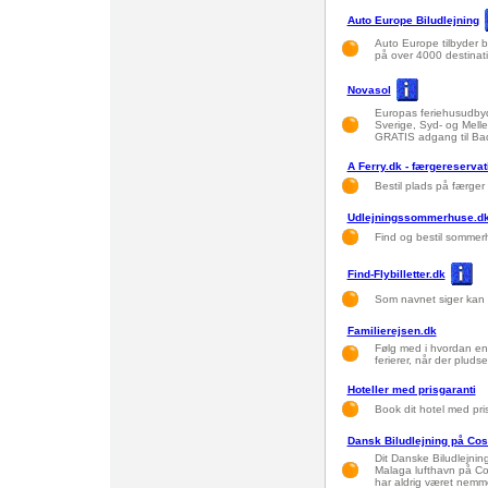
Auto Europe Biludlejning
Auto Europe tilbyder bi
på over 4000 destinati
Novasol
Europas feriehusudbyd
Sverige, Syd- og Mell
GRATIS adgang til Ba
A Ferry.dk - færgereservat
Bestil plads på færger
Udlejningssommerhuse.d
Find og bestil sommer
Find-Flybilletter.dk
Som navnet siger kan du
Familierejsen.dk
Følg med i hvordan en
ferierer, når der pludse
Hoteller med prisgaranti
Book dit hotel med pri
Dansk Biludlejning på Cos
Dit Danske Biludlejnings
Malaga lufthavn på Cos
har aldrig været nemm