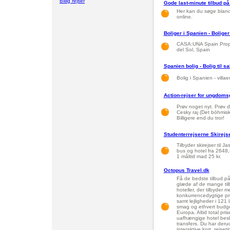
Billig rejser
Gode last-minute tilbud 
Her kan du søge blan
online.
Boliger i Spanien - Boliger
CASA:UNA Spain Proper
del Sol, Spain
Spanien bolig - Bolig til s
Bolig i Spanien - villa
Action-rejser for ungdomsg
Prøv noget nyt. Prøv di
Cesky raj (Det böhmis
Billigere end du tror!
Studenterrejserne Skirejs
Tilbyder skirejser til Ja
bus og hotel fra 2648,
1 måltid mad 25 kr.
Octopus Travel.dk
Få de bedste tilbud på 
glæde af de mange tilb
hoteller, der tilbyder 
konkurrencedygtige pr
samt lejligheder i 121 
smag og ethvert budget
Europa. Altid total pri
uafhængige hotel beskr
transfers. Du har deru
interaktive kort, rejset