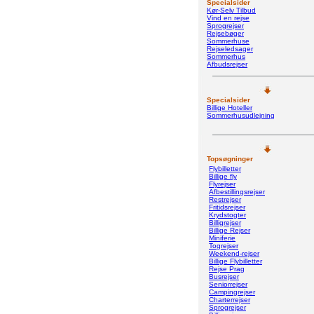
Specialsider
Kør-Selv Tilbud
Vind en rejse
Sprogrejser
Rejsebøger
Sommerhuse
Rejseledsager
Sommerhus
Afbudsrejser
Specialsider
Billige Hoteller
Sommerhusudlejning
Topsøgninger
Flybilletter
Billige fly
Flyrejser
Afbestillingsrejser
Restrejser
Fritidsrejser
Krydstogter
Billigrejser
Billige Rejser
Miniferie
Togrejser
Weekend-rejser
Billige Flybilletter
Rejse Prag
Busrejser
Seniorrejser
Campingrejser
Charterrejser
Sprogrejser