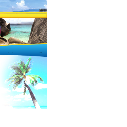
....
...