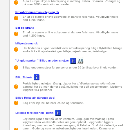
Auto Europe tilbyder biludlejning i Frarnkrig, Italien, Spanien, Portugal og
på over 4000 destinationer i verden.
Privat-Sommerhusudlejning.dk
En af de største online udbydere af danske feriehuse. Vi udbyder mere
end 4.200 huse.
Sol og strand
En af de største online udbydere af danske feriehuse. Vi udbyder mere
end 4.200 huse.
billigerejsernu.dk
Her finder du et godt overblik over afbudsrejser og billige flybilletter. Mange
andre links til rejseforsikringer, billeje, rejsebureauer, ferieboliger...
"Ungdomspriser " Billige ungdoms rejser
Billige ungdomsrejser for personer under 29 år til storbyer i hele verden.
Billig Skiferie
Ferielejlighed udlejes i Østrig. Ligger i et af Østrigs største skiområder i
gammel kur-by, men der er også mulighed for golf om sommeren. Moderne
lejlighed til 4 personer.
Billige Rejser.dk (Svensk side)
Søg efter leje bil, hoteller, cruise og feriehuse.
Lej billig ferielejlighed i Berlin
Lej ferielejlighed tæt på Berlin centrum. Billig, god overnatning i pæn
lejlighed til en weekendtur eller længere ophold. Lejligheden ligger i
Kreuzberg med under 5. minutters gang til U-bahn. Busforbindelse lige ved
døren. Gode og nemme indkøbsmuligheder i nærheden. Kvarteret er