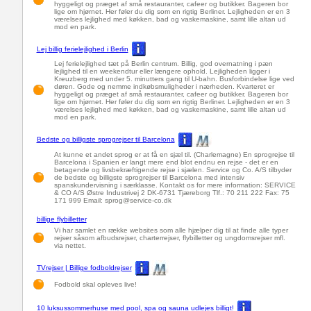
hyggeligt og præget af små restauranter, cafeer og butikker. Bageren bor
lige om hjørnet. Her føler du dig som en rigtig Berliner. Lejligheden er en 3
værelses lejlighed med køkken, bad og vaskemaskine, samt lille altan ud
mod en park.
Lej billig ferielejlighed i Berlin
Lej ferielejlighed tæt på Berlin centrum. Billig, god overnatning i pæn
lejlighed til en weekendtur eller længere ophold. Lejligheden ligger i
Kreuzberg med under 5. minutters gang til U-bahn. Busforbindelse lige ved
døren. Gode og nemme indkøbsmuligheder i nærheden. Kvarteret er
hyggeligt og præget af små restauranter, cafeer og butikker. Bageren bor
lige om hjørnet. Her føler du dig som en rigtig Berliner. Lejligheden er en 3
værelses lejlighed med køkken, bad og vaskemaskine, samt lille altan ud
mod en park.
Bedste og billigste sprogrejser til Barcelona
At kunne et andet sprog er at få en sjæl til. (Charlemagne) En sprogrejse til
Barcelona i Spanien er langt mere end blot endnu en rejse - det er en
betagende og livsbekræftigende rejse i sjælen. Service og Co. A/S tilbyder
de bedste og billigste sprogrejser til Barcelona med intensiv
spanskundervisning i særklasse. Kontakt os for mere information: SERVICE
& CO A/S Østre Industrivej 2 DK-6731 Tjæreborg Tlf.: 70 211 222 Fax: 75
171 999 Email: sprog@service-co.dk
billige flybilletter
Vi har samlet en række websites som alle hjælper dig til at finde alle typer
rejser såsom afbudsrejser, charterrejser, flybilletter og ungdomsrejser mfl.
via nettet.
TVrejser | Billige fodboldrejser
Fodbold skal opleves live!
10 luksussommerhuse med pool, spa og sauna udlejes billigt!