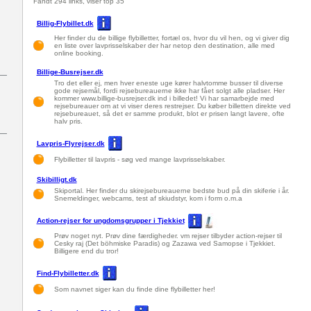
Fandt 294 links, viser top 35
Billig-Flybillet.dk
Her finder du de billige flybilletter, fortæl os, hvor du vil hen, og vi giver dig
en liste over lavprisselskaber der har netop den destination, alle med
online booking.
Billige-Busrejser.dk
Tro det eller ej, men hver eneste uge kører halvtomme busser til diverse
gode rejsemål, fordi rejsebureauerne ikke har fået solgt alle pladser. Her
kommer www.billige-busrejser.dk ind i billedet! Vi har samarbejde med
rejsebureauer om at vi viser deres restrejser. Du køber billetten direkte ved
rejsebureauet, så det er samme produkt, blot er prisen langt lavere, ofte
halv pris.
Lavpris-Flyrejser.dk
Flybilletter til lavpris - søg ved mange lavprisselskaber.
Skibilligt.dk
Skiportal. Her finder du skirejsebureauerne bedste bud på din skiferie i år.
Snemeldinger, webcams, test af skiudstyr, kom i form o.m.a
Action-rejser for ungdomsgrupper i Tjekkiet
Prøv noget nyt. Prøv dine færdigheder. vm rejser tilbyder action-rejser til
Cesky raj (Det böhmiske Paradis) og Zazawa ved Samopse i Tjekkiet.
Billigere end du tror!
Find-Flybilletter.dk
Som navnet siger kan du finde dine flybilletter her!