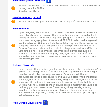
Studenterrejserne Skirejser
Tilbyder skirejser til Jasna i Slovakiet. Halv liter fadøl 5 kr. - 8 dage m/liftkort,
bus og hotel fra 2648,-
1 måltid mad 25 kr.
Hoteller med prisgaranti
Book dit hotel med prisgaranti. Stort udvalg og små priser verden rundt
HotelFinder.dk
Spar penge og book online. Top hoteller over hele verden til de bedste
priser! Få glæde af de mange tilbud på sightseeing ture og udflugter. Et
udvalg af hoteller, der tilbyder meget for pengene. Octopustravel tilbyder
konkurrencedygtige priser på mere end 21.000 hoteller med prisgaranti
samt lejligheder i 121 lande. Hoteller og lejligheder der tilgodeser enhver
smag og ethvert budget. Morgenmad inklusive på de fleste hoteller i
Europa. Altid total priser og ingen skjulte ekstra omkostninger. Ærlige og
uafhængige hotel beskrivelser. Reserver også sightseeing ture og
transfers. Du har derudover adgang til nyttige informationer så som
interaktive kort, rejsetips, pas og visum informationer, vejr opdateringer,
valutaberegner etc.
Octopus Travel.dk
Få de bedste tilbud på top hoteller over hele verden til de bedste priser! Få
glæde af de mange tilbud på sightseeing ture og udflugter. Et udvalg af
hoteller, der tilbyder meget for pengene. Octopustravel tilbyder
konkurrencedygtige priser på mere end 21.000 hoteller med prisgaranti
samt lejligheder i 121 lande. Hoteller og lejligheder der tilgodeser enhver
smag og ethvert budget. Morgenmad inklusive på de fleste hoteller i
Europa. Altid total priser og ingen skjulte ekstra omkostninger. Ærlige og
uafhængige hotel beskrivelser. Reserver også sightseeing ture og
transfers. Du har derudover adgang til nyttige informationer så som
interaktive kort, rejsetips, pas og visum informationer, vejr opdateringer,
valutaberegner etc.
Auto Europe Biludlejning