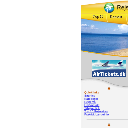
Quicklinks
Søgning
Kategorier
Rejsemål
Om/kontakt
Tilføj/ret link
Top 10 Rejsesites
Praktisk Landeinfo