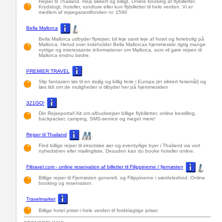
Rejser til Thailand. Rejs sikkert og billigt. Online booking af flybilletter.
Krydstogt, hoteller, rundture eller kun flybilletter til hele verden. Vi er
medlem af rejsegarantifonden nr. 1590
Bella Mallorca
Bella Mallorca udbyder flyrejser, bil leje samt leje af hotel og feriebolig på
Mallorca. Herud over indeholder Bella Mallorcas hjemmeside rigtig mange
nyttige og interessante informationer om Mallorca, som vil gøre rejsen til
Mallorca endnu bedre.
PREMIER TRAVEL
Slip fantasien løs til en dejlig og billig ferie i Europa (et sikkert feriemål) og
læs lidt om de muligheder vi tilbyder her på hjemmesiden
321GO!
Din Rejseportal! Alt om afbudsrejser billige flybilletter, online bestilling,
backpacker, camping, SMS-service og meget mere!
Rejser til Thailand
Find billige rejser til eksotiske øer og eventyrlige byer i Thailand via vort
nyhedsbrev eller mailingliste. Desuden kan du booke hoteller online.
Filtravel.com - online reservation af billetter til Filippinerne / fjernøsten
Billige rejser til Fjernøsten generelt, og Filippinerne i særdeleshed. Online
booking og reservation.
Travelmarket
Billige hotel priser i hele verden til fordelagtige priser.