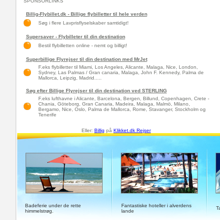
SPONSORLINKS
Billig-Flybillet.dk - Billige flybilletter til hele verden
Søg i flere Lavprisflyselskaber samtidigt!
Supersaver - Flybilleter til din destination
Bestil flybilletten online - nemt og billigt!
Superbillige Flyrejser til din destination med MrJet
F.eks flybilletter til Miami, Los Angeles, Alicante, Malaga, Nice, London,
Sydney, Las Palmas / Gran canaria, Malaga, John F. Kennedy, Palma de
Mallorca, Leipzig, Madrid.....
Søg efter Billige Flyrejser til din destination ved STERLING
F.eks lufthavne i Alicante, Barcelona, Bergen, Billund, Copenhagen, Crete -
Chania, Göteborg, Gran Canaria, Madeira, Malaga, Malmö, Milano,
Bergamo, Nice, Oslo, Palma de Mallorca, Rome, Stavanger, Stockholm og
Tenerife
Eller:
Billig
på
Klikket.dk Rejser
Badeferie under de rette
Fantastiske hoteller i alverdens
T
himmelstrøg.
lande