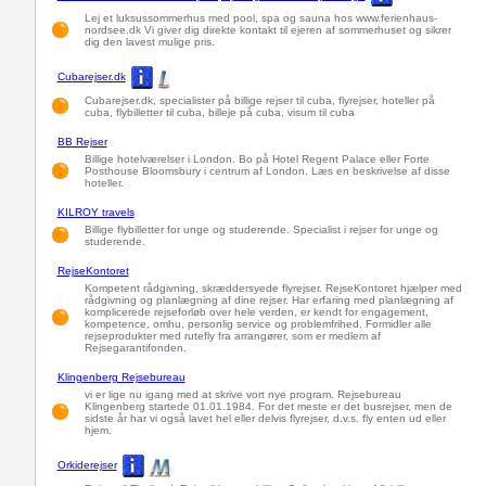
Lej et luksussommerhus med pool, spa og sauna hos www.ferienhaus-
nordsee.dk Vi giver dig direkte kontakt til ejeren af sommerhuset og sikrer
dig den lavest mulige pris.
Cubarejser.dk
Cubarejser.dk, specialister på billige rejser til cuba, flyrejser, hoteller på
cuba, flybilletter til cuba, billeje på cuba, visum til cuba
BB Rejser
Billige hotelværelser i London. Bo på Hotel Regent Palace eller Forte
Posthouse Bloomsbury i centrum af London. Læs en beskrivelse af disse
hoteller.
KILROY travels
Billige flybilletter for unge og studerende. Specialist i rejser for unge og
studerende.
RejseKontoret
Kompetent rådgivning, skræddersyede flyrejser. RejseKontoret hjælper med
rådgivning og planlægning af dine rejser. Har erfaring med planlægning af
komplicerede rejseforløb over hele verden, er kendt for engagement,
kompetence, omhu, personlig service og problemfrihed. Formidler alle
rejseprodukter med rutefly fra arrangører, som er medlem af
Rejsegarantifonden.
Klingenberg Rejsebureau
vi er lige nu igang med at skrive vort nye program. Rejsebureau
Klingenberg startede 01.01.1984. For det meste er det busrejser, men de
sidste år har vi også lavet hel eller delvis flyrejser, d.v.s. fly enten ud eller
hjem.
Orkiderejser