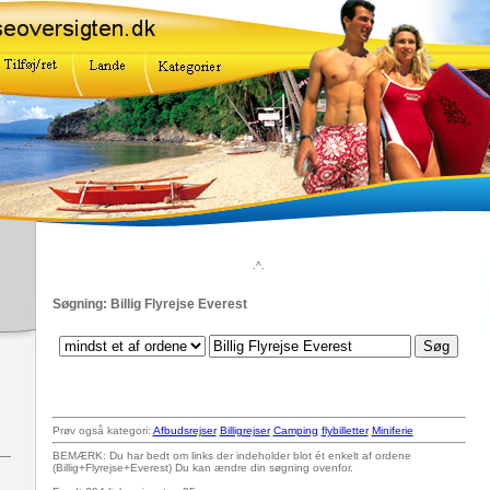
.^.
Søgning: Billig Flyrejse Everest
Prøv også kategori:
Afbudsrejser
Billigrejser
Camping
flybilletter
Miniferie
BEMÆRK: Du har bedt om links der indeholder blot ét enkelt af ordene
(Billig+Flyrejse+Everest) Du kan ændre din søgning ovenfor.