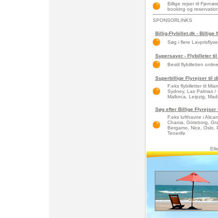
Billige rejser til Fjer
booking og reservation
SPONSORLINKS
Billig-Flybillet.dk - Billige 
Søg i flere Lavprisflys
Supersaver - Flybilleter til
Bestil flybilletten onlin
Superbillige Flyrejser til 
F.eks flybilletter til 
Sydney, Las Palmas / 
Mallorca, Leipzig, Madri
Søg efter Billige Flyrejser
F.eks lufthavne i Alic
Chania, Göteborg, Gra
Bergamo, Nice, Oslo, 
Tenerife
Ell