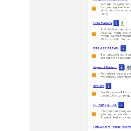
vi er lige nu igang me
Klingenberg startede 
sidste år har vi også lav
hjem.
Bella Mallorca
Bella Mallorca udbyder f
Mallorca. Herud over i
nyttige og interessante
Mallorca endnu bedre.
PREMIER TRAVEL
Slip fantasien løs til en
læs lidt om de mulighe
Rejser til Thailand
Find billige rejser til 
nyhedsbrev eller maili
321GO!
Din Rejseportal! Alt om a
backpacker, camping,
SI Tours Co., Ltd.
Internationalt Bangko
erfarring i at yde den 
Engelsk, Hollandsk og
Filtravel.com - online reservat