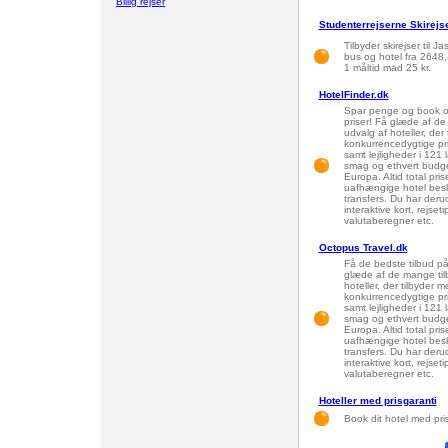
Billig rejser
Studenterrejserne Skirejs
Tilbyder skirejser til Ja
bus og hotel fra 2648,
1 måltid mad 25 kr.
HotelFinder.dk
Spar penge og book onl
priser! Få glæde af de
udvalg af hoteller, der
konkurrencedygtige pr
samt lejligheder i 121 
smag og ethvert budget
Europa. Altid total pri
uafhængige hotel beskr
transfers. Du har deru
interaktive kort, rejset
valutaberegner etc.
Octopus Travel.dk
Få de bedste tilbud på 
glæde af de mange tilb
hoteller, der tilbyder 
konkurrencedygtige pr
samt lejligheder i 121 
smag og ethvert budget
Europa. Altid total pri
uafhængige hotel beskr
transfers. Du har deru
interaktive kort, rejset
valutaberegner etc.
Hoteller med prisgaranti
Book dit hotel med pri