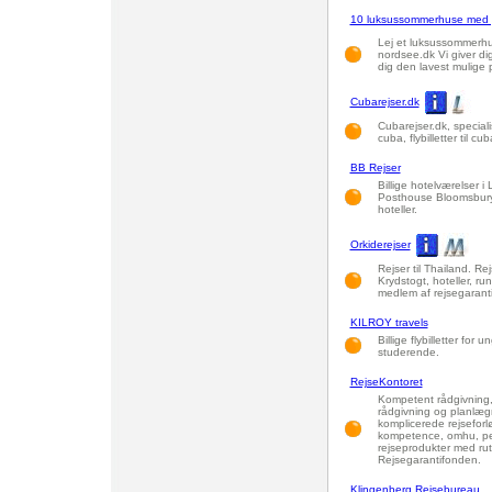
10 luksussommerhuse med po
Lej et luksussommerh
nordsee.dk Vi giver dig
dig den lavest mulige p
Cubarejser.dk
Cubarejser.dk, specialist
cuba, flybilletter til cu
BB Rejser
Billige hotelværelser 
Posthouse Bloomsbury 
hoteller.
Orkiderejser
Rejser til Thailand. Rejs
Krydstogt, hoteller, rund
medlem af rejsegarant
KILROY travels
Billige flybilletter for
studerende.
RejseKontoret
Kompetent rådgivning,
rådgivning og planlægn
komplicerede rejseforl
kompetence, omhu, pers
rejseprodukter med rut
Rejsegarantifonden.
Klingenberg Rejsebureau