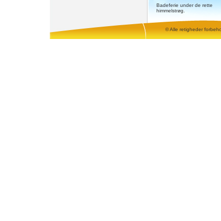
Badeferie under de rette
himmelstrøg.
© Alle retigheder forbeh