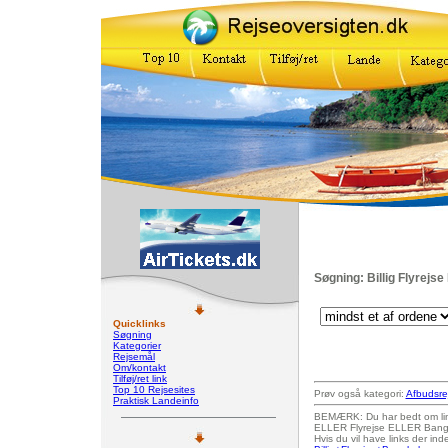
Søgning: Billig Flyrejs
Quicklinks
Søgning
Kategorier
Rejsemål
Om/kontakt
Tilføj/ret link
Top 10 Rejsesites
Prøv også kategori:
Afbudsre
Praktisk Landeinfo
BEMÆRK: Du har bedt om links
ELLER Flyrejse ELLER Bang
Hvis du vil have links der i