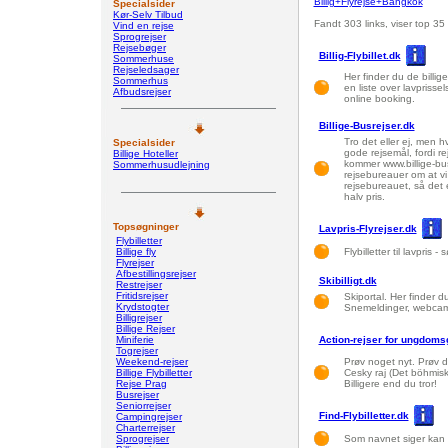
Billig+Flyrejse+Bangkok
Specialsider
Kør-Selv Tilbud
Fandt 303 links, viser top 35
Vind en rejse
Sprogrejser
Rejsebøger
Billig-Flybillet.dk
Sommerhuse
Rejseledsager
Her finder du de billige 
Sommerhus
en liste over lavprisse
Afbudsrejser
online booking.
Billige-Busrejser.dk
Tro det eller ej, men 
Specialsider
gode rejsemål, fordi re
Billige Hoteller
kommer www.billige-bus
Sommerhusudlejning
rejsebureauer om at vi 
rejsebureauet, så det 
halv pris.
Topsøgninger
Lavpris-Flyrejser.dk
Flybilletter
Billige fly
Flybilletter til lavpris
Flyrejser
Afbestillingsrejser
Skibilligt.dk
Restrejser
Fritidsrejser
Skiportal. Her finder d
Krydstogter
Snemeldinger, webcams,
Billigrejser
Billige Rejser
Miniferie
Action-rejser for ungdomsg
Togrejser
Weekend-rejser
Prøv noget nyt. Prøv di
Billige Flybilletter
Cesky raj (Det böhmis
Rejse Prag
Billigere end du tror!
Busrejser
Seniorrejser
Find-Flybilletter.dk
Campingrejser
Charterrejser
Sprogrejser
Som navnet siger kan du