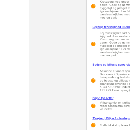
Kreuzberg med under 5.
døren. Gode og nemme
hyggeligt og præget af
lige om hjørnet. Her fø
værelses lejlighed med
mod en park.
Lej billig ferielejlighed i Berli
Lej ferielejlighed tæt 
lejlighed til en weeken
Kreuzberg med under 5.
døren. Gode og nemme
hyggeligt og præget af
lige om hjørnet. Her fø
værelses lejlighed med
mod en park.
Bedste og billigste sprogrejs
At kunne et andet sprog
Barcelona i Spanien er
betagende og livsbekræ
de bedste og billigste 
spanskundervisning i 
& CO A/S Østre Indust
171 999 Email: sprog@
billige flybilletter
Vi har samlet en række 
rejser såsom afbudsrejs
via nettet.
TVrejser | Billige fodboldrejs
Fodbold skal opleves l