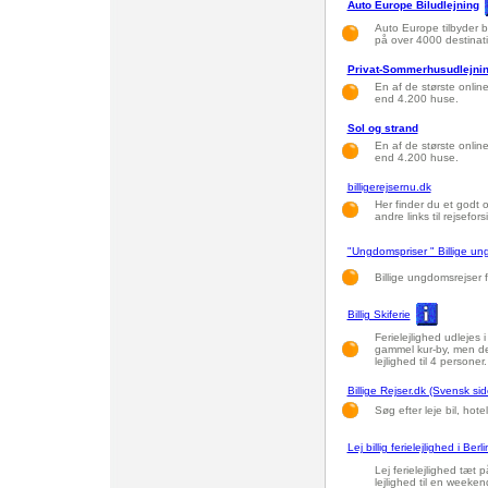
Auto Europe Biludlejning
Auto Europe tilbyder bi
på over 4000 destinati
Privat-Sommerhusudlejnin
En af de største onli
end 4.200 huse.
Sol og strand
En af de største onli
end 4.200 huse.
billigerejsernu.dk
Her finder du et godt o
andre links til rejsefors
"Ungdomspriser " Billige un
Billige ungdomsrejser f
Billig Skiferie
Ferielejlighed udlejes i
gammel kur-by, men de
lejlighed til 4 personer.
Billige Rejser.dk (Svensk sid
Søg efter leje bil, hote
Lej billig ferielejlighed i Berli
Lej ferielejlighed tæt 
lejlighed til en weeken