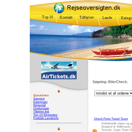
Søgning: BilerCheck.
Quicklinks
Søgning
Kategorier
Rejsemål
Om/kontakt
Tilføj/ret link
Top 10 Rejsesites
Praktisk Landeinfo
Check Point Travel Tours
Individuelle rejser og 
Zealand & Stillehavet,
Toronto, Cape Town Da