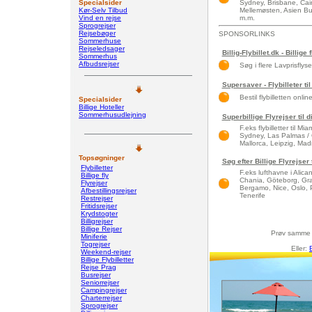
Specialsider
Sydney, Brisbane, Cair
Kør-Selv Tilbud
Mellemøsten, Asien Bue
Vind en rejse
m.m.
Sprogrejser
Rejsebøger
SPONSORLINKS
Sommerhuse
Rejseledsager
Billig-Flybillet.dk - Billige 
Sommerhus
Afbudsrejser
Søg i flere Lavprisflys
Supersaver - Flybilleter til
Bestil flybilletten onlin
Specialsider
Billige Hoteller
Sommerhusudlejning
Superbillige Flyrejser til 
F.eks flybilletter til 
Sydney, Las Palmas / 
Mallorca, Leipzig, Madri
Topsøgninger
Søg efter Billige Flyrejser
Flybilletter
F.eks lufthavne i Alic
Billige fly
Chania, Göteborg, Gra
Flyrejser
Bergamo, Nice, Oslo, 
Afbestillingsrejser
Tenerife
Restrejser
Fritidsrejser
Krydstogter
Billigrejser
Billige Rejser
Prøv samme
Miniferie
Togrejser
Eller:
Weekend-rejser
Billige Flybilletter
Rejse Prag
Busrejser
Seniorrejser
Campingrejser
Charterrejser
Sprogrejser