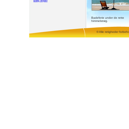
Billig rejser
Badeferie under de rette
himmelstrøg.
© Alle retigheder forbeh